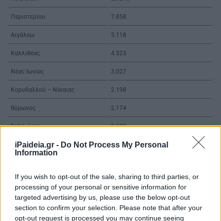
Περιστερίου
7.858
Αιγάλεω
5.118
Καλλιθέας
4.523
Νέας Ιωνίας
3.027
Κορυδαλλού – Νίκαιας
2.198
Βύρωνος
2.174
Σαλαμίνος
2.108
iPaideia.gr -
Do Not Process My Personal
Αγίου Ιωάννη Ρέντη
2.075
Information
Μαραθώνα
1.975
If you wish to opt-out of the sale, sharing to third parties, or
Αμαρουσίου
1.814
processing of your personal or sensitive information for
targeted advertising by us, please use the below opt-out
Κερατσινιού – Δραπετσώνας
1.659
section to confirm your selection. Please note that after your
Ελληνικού – Αργυρούπολης
1.634
opt-out request is processed you may continue seeing