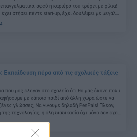
επαγγελματικά, αφού η καριέρα του τρέχει με χίλια!
έχει στήσει πέντε start-up, έχει δουλέψει με μεγάλο
άι, έχει βραβευθεί σε πολλούς διαγωνισμούς
54
είναι δικτυωμένος με δεκάδες ταλαντούχους νέους
: Εκπαίδευση πέρα από τις σχολικές τάξεις
α που μας έλεγαν στο σχολείο ότι θα μας έκανε πολύ
αφήσουμε με κάποιο παιδί από άλλη χώρα ώστε να
ξένες γλώσσες; Να γίνουμε δηλαδή PenPals! Πλέον,
η της τεχνολογίας, η όλη διαδικασία όχι μόνο δεν έχει
 έχει προχωρήσει και έχουν δημιουργηθεί ολόκληρες
31
εσά […]