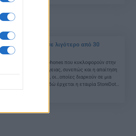
ρτίσει σε μόλις 2 λεπτά και να διαρκέσει έως […]
ρίας smartphone σε λιγότερο από 30
[video]
 των σύγχρονων smartphones που κυκλοφορούν στην
εγάλη κατανάλωση ενέργειας, συνεπώς και η απαίτηση
ρτίσεις της μπαταρίας, οι…οποίες διαρκούν σε μια
υλάχιστον 2-3 ώρες. Εδώ έρχεται η εταιρία StoreDot
Ισραήλ), με ένα νέο πειραματικό προϊόν, να δώσει λύση
03
[…]