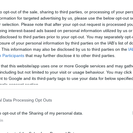
to opt-out of the sale, sharing to third parties, or processing of your per
formation for targeted advertising by us, please use the below opt-out s
r selection. Please note that after your opt-out request is processed y
eing interest-based ads based on personal information utilized by us or
Το ΜΥΣΤΙΚΟ PR
disclosed to third parties prior to your opt-out. You may separately opt-
losure of your personal information by third parties on the IAB’s list of
Γράφει η Agnes L.
. This information may also be disclosed by us to third parties on the
IA
την Google αλλά… 
Participants
that may further disclose it to other third parties.
το ενδιαφέρον της
τη μυστηριώδη Sta
 that this website/app uses one or more Google services and may gath
including but not limited to your visit or usage behaviour. You may click 
για μια μυστική τ
14/01/2015 - 12:
 to Google and its third-party tags to use your data for below specifi
ogle consent section.
l Data Processing Opt Outs
o opt-out of the Sharing of my personal data.
In
Eφεύρεσης «θα
μόλις 2 λεπτά