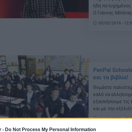
ήδη πετυχημένος 
O Γιάννης Μπάτας 
μισθό στο Ντουμπ
03/02/2016 - 12:
καινοτομίας και 
από […]
PenPal Schools
και τα βιβλία!
Θυμάστε παλιότερ
καλό να αλληλογρ
εξασκήσουμε τις 
και με την εξέλιξ
εξαφανιστεί αλλά
10/12/2015 - 10:
πλατφόρμες, ανάμ
r -
Do Not Process My Personal Information