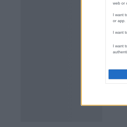
web or d
Τι απαγορεύεται
07.08.2026 - 15:45
I want t
or app.
ΕΙΔΗΣΕΙΣ
I want t
Δεκαπενταύγουστος 2026:
Πώς αμείβονται όσοι
εργαστούν – Τι ισχύει για
I want t
πενθήμερο, εξαήμερο και
authenti
άδεια
07.08.2026 - 14:30
ΠΑΙΔΕΙΑ
Παιδικοί σταθμοί ΕΣΠΑ 2026 –
2027: Δείτε πότε αναμένονται
τα προσωρινά αποτελέσματα
για τα voucher
07.08.2026 - 13:52
ΕΙΔΗΣΕΙΣ
Ιός Δυτικού Νείλου: Στο