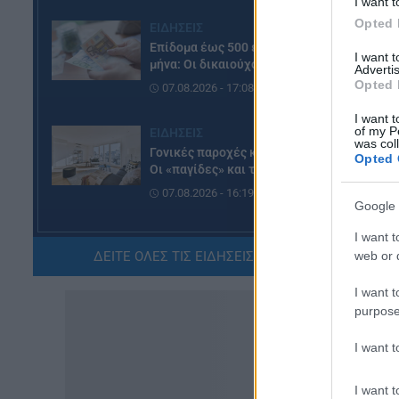
I want t
Opted 
ΕΙΔΗΣΕΙΣ
Επίδομα έως 500 ευρώ τον
I want 
μήνα: Οι δικαιούχοι
Advertis
Opted 
07.08.2026 - 17:08
I want t
of my P
ΕΙΔΗΣΕΙΣ
was col
Γονικές παροχές και δωρεές:
Opted 
Οι «παγίδες» και τα λάθη
07.08.2026 - 16:19
Google 
I want t
ΠΑΙΔΕΙΑ
ΔΕΙΤΕ ΟΛΕΣ ΤΙΣ ΕΙΔΗΣΕΙΣ ΕΔΩ »
web or d
ΝΕΟ φοιτητικό επίδομα: Για
ποιούς φοιτητές
I want t
07.08.2026 - 15:54
purpose
ΠΑΙΔΕΙΑ
I want 
Τεχνητή Νοημοσύνη στα
σχολεία: Οι νέοι κανόνες για
I want t
μαθητές και εκπαιδευτικούς –