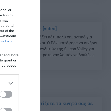
sonal or
ection to
ou may
 personal
OJECT της Google [video]
out of the
 downstream
Ο Ρόνι Άμποβιτζ ετοιμάζει κάτι πολύ σημαντικό για
B’s List of
κανείς δεν ξέρει τί είναι. Ο Ρόνι κατάφερε να κινήσει
 Google και άλλων επενδυτών της Silicon Valley για
rt up που ίδρυσε. Του πρότειναν λοιπόν να δουλέψει
er and store
to grant or
εχνολογία με αμοιβή 500 εκατομμύρια δολάρια. […]
58
ed purposes
ύμα»: Έτσι θα φορτίζετε τα κινητά σας σε