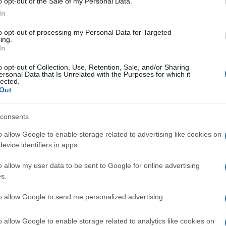
o opt-out of the Sale of my Personal Data.
In
Στην έκθεση κατα
χώρα στο Λας Βέγ
to opt-out of processing my Personal Data for Targeted
εφεύρεσης «θαύμ
ing.
In
επαναστατικής αυτ
StoreDot, η μπατα
o opt-out of Collection, Use, Retention, Sale, and/or Sharing
10/01/2015 - 13:
συμβατικές, αλλά 
ersonal Data that Is Unrelated with the Purposes for which it
lected.
έως […]
Out
consents
o allow Google to enable storage related to advertising like cookies on
evice identifiers in apps.
Έτσι θα φορτίζ
Στην έκθεση κατα
o allow my user data to be sent to Google for online advertising
s.
χώρα στο Λας Βέγ
εφεύρεσης «θαύμα
to allow Google to send me personalized advertising.
αυτής εφεύρεσης, 
μπαταρία έχει ελ
08/01/2015 - 21:
o allow Google to enable storage related to analytics like cookies on