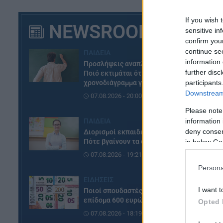
If you wish 
NEWSROOM
sensitive in
confirm you
continue se
ΠΑΙΔΕΙΑ
information 
Προσλήψεις αναπληρωτών:
further disc
Ποιό εκτιμάται ότι θα είναι το
χρονοδιάγραμμα για φέτος
participants
Downstream 
07.08.2026 - 20:00
Please note
ΠΑΙΔΕΙΑ
information 
deny consent
Διορισμοί εκπαιδευτικών:
Πότε βγαίνουν τα ονόματα
in below Go
07.08.2026 - 19:21
Persona
ΕΙΔΗΣΕΙΣ
I want t
Ποιοί σπουδαστές θα λάβουν
επίδομα 600 ευρώ
Opted 
07.08.2026 - 18:19