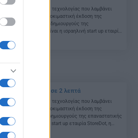
ναλωτικών προϊόντων τεχνολογίας που λαμβάνει
κας, παρουσιάστηκε δοκιμαστική έκδοση της
α»… Σύμφωνα με τους δημιουργούς της
ής εφεύρεσης, που είναι η ισραηλινή start up εταιρία
ρία έχει ελάχιστα λιγότερη διάρκεια ζωής από τις
48
μπορεί να φορτίσει σε μόλις 2 λεπτά και να διαρκέσει
ετε τα κινητά σας σε 2 λεπτά
ναλωτικών προϊόντων τεχνολογίας που λαμβάνει
κας, παρουσιάστηκε δοκιμαστική έκδοση της
». Σύμφωνα με τους δημιουργούς της επαναστατικής
που είναι η ισραηλινή start up εταιρία StoreDot, η
άχιστα λιγότερη διάρκεια ζωής από τις συμβατικές,
51