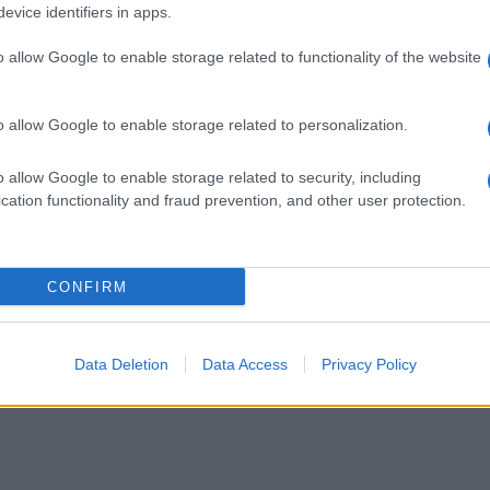
αλλά μπορεί να φο
evice identifiers in apps.
o allow Google to enable storage related to functionality of the website
o allow Google to enable storage related to personalization.
Φόρτιση μπατα
o allow Google to enable storage related to security, including
δευτερόλεπτα; 
cation functionality and fraud prevention, and other user protection.
Ένα μειονέκτημα
αγορά, είναι η μ
για πιο συχνές φο
CONFIRM
πλήρη φόρτιση το
(start up από το 
15/06/2014 - 01:
ως προς το χρόνο 
Data Deletion
Data Access
Privacy Policy