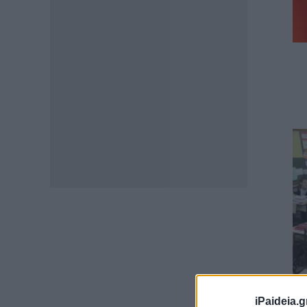
iPaideia.g