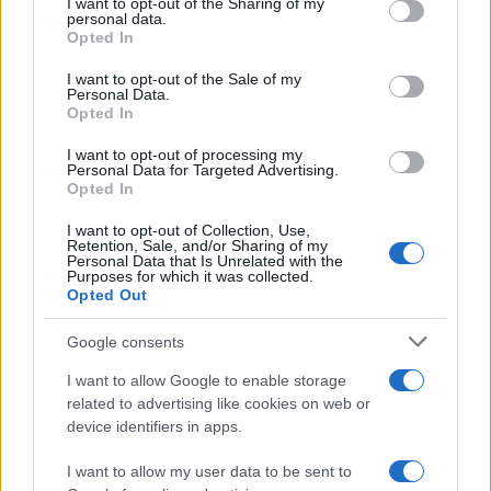
not limited to your visit or usage behaviour. You may click to
I want to opt-out of the Sharing of my
προσωρινούς πίνακες του ΑΣΕΠ!
personal data.
grant or deny consent to Google and its third-party tags to
Opted In
30/07/2023 - 09:49
use your data for below specified purposes in below Google
consent section.
I want to opt-out of the Sale of my
Personal Data.
Opted In
Προσλήψεις αναπληρωτών –
ΑΣΕΠ: Βγήκαν οι πίνακες της
I want to opt-out of processing my
Personal Data for Targeted Advertising.
προκήρυξης 2ΓΕ/2023
Opted In
28/07/2023 - 09:44
I want to opt-out of Collection, Use,
Retention, Sale, and/or Sharing of my
Personal Data that Is Unrelated with the
Purposes for which it was collected.
Προσλήψεις αναπληρωτών –
Opted Out
ΑΣΕΠ: Βγήκαν οι πίνακες γενικής
εκπαίδευσης – Τα ονόματα
Google consents
25/07/2023 - 12:25
I want to allow Google to enable storage
related to advertising like cookies on web or
device identifiers in apps.
Πότε αναμένονται ΝΕΕΣ
I want to allow my user data to be sent to
προσλήψεις αναπληρωτών – Τι