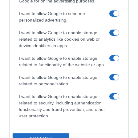
Google for online advertising purposes.
θα γίνει με τους πίνακες ΑΣΕΠ
17/01/2023 - 12:22
I want to allow Google to send me
personalized advertising.
I want to allow Google to enable storage
ΑΣΕΠ – Πότε αναμένονται οι νέοι
related to analytics like cookies on web or
πίνακες εκπαιδευτικών – Tι θα
device identifiers in apps.
ισχύσει με προσλήψεις
αναπληρωτών
I want to allow Google to enable storage
15/01/2023 - 13:28
related to functionality of the website or app.
I want to allow Google to enable storage
related to personalization.
ΑΣΕΠ – Άνοιγμα Πινάκων Γενικής:
Τι αιτήθηκε το Υπουργείο
I want to allow Google to enable storage
Παιδείας
related to security, including authentication
20/10/2022 - 10:00
functionality and fraud prevention, and other
user protection.
Προσλήψεις στην Ειδική Αγωγή –