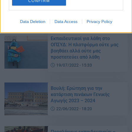
ΑΣΕΠ: Εκδόθηκε ο πρώτος
CONFIRM
προσωρινός πίνακας
20/07/2022 - 11:37
Data Deletion
Data Access
Privacy Policy
Εκπαιδευτικοί για λάθη στο
ΟΠΣΥΔ: Η πλατφόρμα ούτε μας
βοηθάει αλλά ούτε μας
προστατεύει από λάθη
19/07/2022 - 15:33
Βουλή: Ερώτηση για την
κατάρτιση πινάκων Γενικής
Αγωγής 2023 – 2024
22/06/2022 - 18:20
Προσλήψεις εκπαιδευτικών –