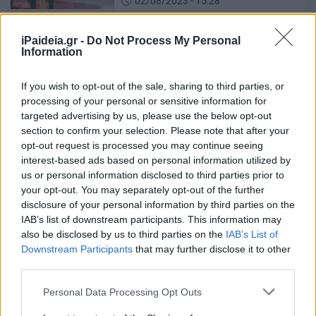
02/08/2023 - 15:28
iPaideia.gr -
Do Not Process My Personal
Information
Προσλήψεις αναπληρωτών:
Κραυγή αγωνίας για τα λάθη
στους πίνακες
If you wish to opt-out of the sale, sharing to third parties, or
processing of your personal or sensitive information for
01/08/2023 - 10:45
targeted advertising by us, please use the below opt-out
section to confirm your selection. Please note that after your
opt-out request is processed you may continue seeing
Προσλήψεις αναπληρωτών –
interest-based ads based on personal information utilized by
Εκπαιδευτικοί: Ο «ψηφιακός»
us or personal information disclosed to third parties prior to
υπουργός, η «ατομική ευθύνη»
your opt-out. You may separately opt-out of the further
και τα λάθη των «τικ» στο
disclosure of your personal information by third parties on the
προσοντολόγιο Γαβρόγλου
IAB’s list of downstream participants. This information may
also be disclosed by us to third parties on the
IAB’s List of
31/07/2023 - 20:12
Downstream Participants
that may further disclose it to other
third parties.
Please note that this website/app uses one or more Google
Personal Data Processing Opt Outs
Εκπαιδευτικοί -Μπαράζ
services and may gather and store information including but
καταγγελιών: Λάθη στους