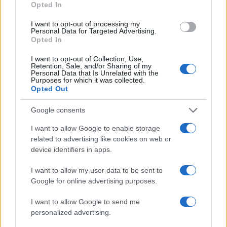
Opted In
01/02/2021 - 22:15
I want to opt-out of processing my
Personal Data for Targeted Advertising.
Opted In
Ταφόπλακα για τα εξ αποστάσεως
I want to opt-out of Collection, Use,
μεταπτυχιακά προγράμματα
Retention, Sale, and/or Sharing of my
σπουδών
Personal Data that Is Unrelated with the
Purposes for which it was collected.
19/07/2020 - 16:24
Opted Out
Google consents
Κορωνοϊός: Μείωση διδάκτρων,
I want to allow Google to enable storage
δωρεάν φάρμακα και παράταση
related to advertising like cookies on web or
επιδομάτων
device identifiers in apps.
13/04/2020 - 18:40
I want to allow my user data to be sent to
Google for online advertising purposes.
Γεωργιάδης για τα δίδακτρα: Οι
I want to allow Google to send me
υπηρεσίες που δεν παρέχονται
personalized advertising.
δεν πρέπει να πληρώνονται