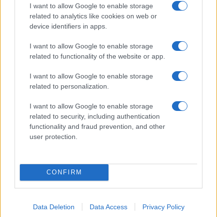
I want to allow Google to enable storage
08/04/2020 - 14:37
related to analytics like cookies on web or
device identifiers in apps.
Ιδιωτική εκπαίδευση: Τα μέτρα
I want to allow Google to enable storage
στήριξης εκπαιδευτικών και
related to functionality of the website or app.
εργοδοτών -Απαγόρευση
απολύσεων
I want to allow Google to enable storage
related to personalization.
08/04/2020 - 09:58
I want to allow Google to enable storage
related to security, including authentication
functionality and fraud prevention, and other
Ιδιωτικά εκπαιδευτήρια: Κούρεμα
user protection.
διδάκτρων για τα μαθήματα που
δεν έγιναν
07/04/2020 - 11:20
CONFIRM
Γεωργιάδης: Τα δίδακτρα θα
Data Deletion
Data Access
Privacy Policy
πληρωθούν κανονικά στα