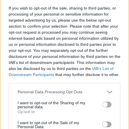
δίδακτρα
If you wish to opt-out of the sale, sharing to third parties, or
03/11/2022 - 11:17
processing of your personal or sensitive information for
targeted advertising by us, please use the below opt-out
section to confirm your selection. Please note that after your
opt-out request is processed you may continue seeing
Μεταπτυχιακά 2022: Δείτε τι
interest-based ads based on personal information utilized by
αλλάζει στα δίδακτρα
us or personal information disclosed to third parties prior to
02/11/2022 - 11:15
your opt-out. You may separately opt-out of the further
disclosure of your personal information by third parties on the
IAB’s list of downstream participants. This information may
also be disclosed by us to third parties on the
IAB’s List of
Παιδικοί σταθμοί: «Δεν
Downstream Participants
that may further disclose it to other
αλλάζουμε τα δίδακτρα φέτος,
third parties.
αλλά θα αυξηθούν από
Σεπτέμβριο»
Please note that this website/app uses one or more Google
Personal Data Processing Opt Outs
services and may gather and store information including but
28/04/2022 - 19:51
not limited to your visit or usage behaviour. You may click to
I want to opt-out of the Sharing of my
personal data.
grant or deny consent to Google and its third-party tags to
Opted In
use your data for below specified purposes in below Google
Σπουδαστές ΔΙΕΚ: Όχι δίδακτρα
consent section.
I want to opt-out of the Sale of my
στα δημόσια ΙΕΚ
Personal Data.