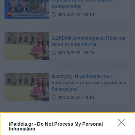
εκπόρνευσης
08/03/2024 - 20:19
ΔΩΡΕΑΝ μεταπτυχιακά: Πότε και
ποιοί τα δικαιούνται
03/08/2023 - 09:26
Φοιτητές: Η γενίκευση των
διδάκτρων στα μεταπτυχιακά δεν
θα περάσει!
03/02/2023 - 14:16
Μεταπτυχιακά: Αντιδράσεις
iPaideia.gr -
Do Not Process My Personal
φοιτητών για τις σαρωτικές
Information
αλλαγές – Tι αναφέρουν για τα