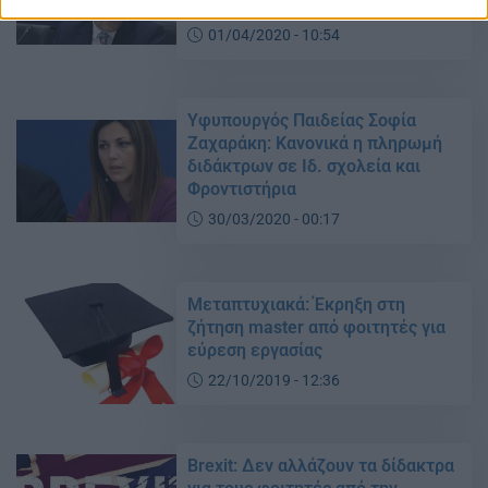
ιδιωτικά σχολεία
01/04/2020 - 10:54
Υφυπουργός Παιδείας Σοφία
Ζαχαράκη: Κανονικά η πληρωμή
διδάκτρων σε Ιδ. σχολεία και
Φροντιστήρια
30/03/2020 - 00:17
Μεταπτυχιακά: Έκρηξη στη
ζήτηση master από φοιτητές για
εύρεση εργασίας
22/10/2019 - 12:36
Brexit: Δεν αλλάζουν τα δίδακτρα