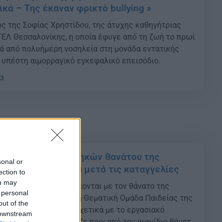
κά – Της έκαναν φρικτό bullying »
ς της Σοφίας Χρηστίδου, της άτυχης καθηγήτριας
ΓΕΛ Θεσσαλονίκης, η οποία έφυγε από τη ζωή το πρωί
ά από πολυήμερη νοσηλεία στη μονάδα εντατικής
υπέστη αιμορραγικό εγκεφαλικό επεισόδιο.
33
ερεύνηση των συνθηκών θανάτου της
sonal or
 Σοφίας Χρηστίδου μετά τις καταγγελίες
ection to
ou may
ν συνθηκών που συνδέονται με τον θάνατο της
 personal
φίας Χρηστίδου ζητά η Θεματική Ομάδα Παιδείας της
out of the
 δημόσιες αναφορές σχετικά με το εργασιακό
 downstream
έρεται να αντιμετώπιζε πριν από τον αιφνίδιο θάνατό