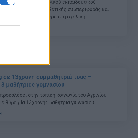
ασφαλούς και λειτουργικού εκπαιδευτικού
αθώς περιστατικά επιθετικής συμπεριφοράς και
ονται όλο και συχνότερα στη σχολική
Εκπαιδευτικοί και διοικήσεις σχολικών μονάδων
01
ιμετωπίσουν καταστάσεις που ξεπερνούν τη διδακτική
υν τον πυρήνα της ψυχοκοινωνικής ανάπτυξης των
 […]
ng σε 13χρονη συμμαθήτριά τους –
3 μαθήτριες γυμνασίου
προκαλέσει στην τοπική κοινωνία του Αγρινίου
με θύμα μία 13χρονης μαθήτρια γυμνασίου.
24