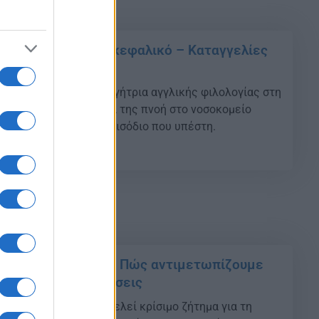
τρια μετά από εγκεφαλικό – Καταγγελίες
lying από μαθητές
ή κατάληξη βρήκε καθηγήτρια αγγλικής φιλολογίας στη
ν άφησε την τελευταία της πνοή στο νοσοκομείο
τά το εγκεφαλικό επεισόδιο που υπέστη.
18
ίσεων στο σχολείο: Πώς αντιμετωπίζουμε
περιφορά και εντάσεις
εων στο σχολείο αποτελεί κρίσιμο ζήτημα για τη