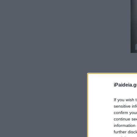
iPaideia.g
If you wish 
sensitive in
confirm you
continue se
information 
further disc