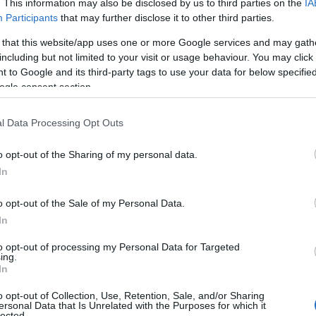
. This information may also be disclosed by us to third parties on the
IA
της.
Participants
that may further disclose it to other third parties.
09/03/2026 - 11:
 that this website/app uses one or more Google services and may gath
including but not limited to your visit or usage behaviour. You may click 
 to Google and its third-party tags to use your data for below specifi
ogle consent section.
l Data Processing Opt Outs
Ερωτήματα μετ
«Η σιωπή του 
o opt-out of the Sharing of my personal data.
In
Η Β΄ ΕΛΤΕΕ Θεσσα
Σοφίας Χρηστίδου
o opt-out of the Sale of my Personal Data.
αντιμετωπίζουν ο
In
από το Υπουργείο
to opt-out of processing my Personal Data for Targeted
09/03/2026 - 10:
ing.
In
o opt-out of Collection, Use, Retention, Sale, and/or Sharing
ersonal Data that Is Unrelated with the Purposes for which it
lected.