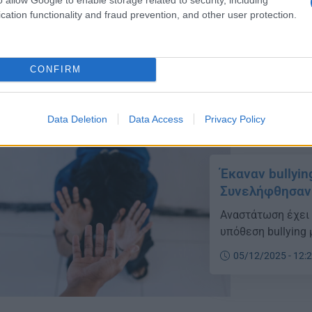
διασφάλιση ενός 
cation functionality and fraud prevention, and other user protection.
περιβάλλοντος, κ
εντάσεων εμφανίζ
καθημερινότητα. 
28/12/2025 - 10:
CONFIRM
καλούνται να αντ
πράξη και αγγίζο
μαθητών, με στόχο
Data Deletion
Data Access
Privacy Policy
Έκαναν bullyi
Συνελήφθησαν 
Αναστάτωση έχει 
υπόθεση bullying 
05/12/2025 - 12: