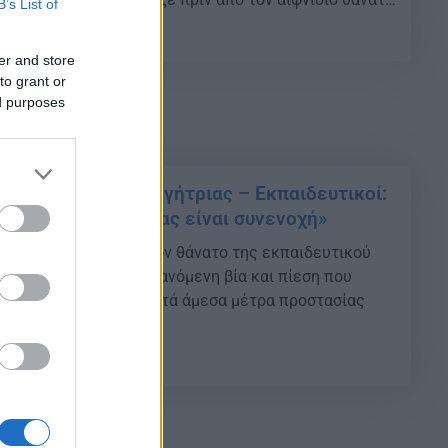
B’s List of
27
er and store
to grant or
ed purposes
ά το θάνατο καθηγήτριας – Εκπαιδευτικοί:
Υπουργείου Παιδείας είναι συνενοχή»
λονίκης, με αφορμή τον θάνατο της εκπαιδευτικού
, καταγγέλλει την αυξανόμενη βία και πίεση που
ι εκπαιδευτικοί και ζητά άμεσα μέτρα προστασίας
 Παιδείας.
26