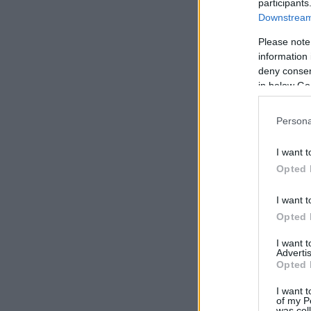
participants
Downstream 
Please note
information 
deny consent
in below Go
Persona
I want t
Opted 
I want t
Opted 
I want 
Advertis
Opted 
I want t
of my P
was col