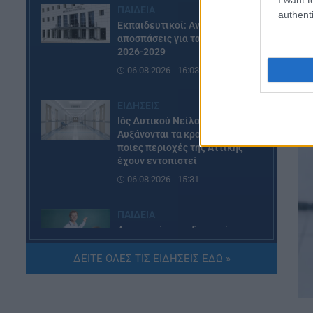
ΠΑΙΔΕΙΑ
authenti
Εκπαιδευτικοί: Ανακλήθηκαν
αποσπάσεις για τα σχολικά έτη
2026-2029
06.08.2026 - 16:03
ΕΙΔΗΣΕΙΣ
Ιός Δυτικού Νείλου:
Αυξάνονται τα κρούσματα, σε
ποιες περιοχές της Αττικής
έχουν εντοπιστεί
06.08.2026 - 15:31
ΠΑΙΔΕΙΑ
Διορισμοί εκπαιδευτικών
2026: Δείτε μέχρι ποια σειρά
ΑΣΕΠ έγιναν οι περσινοί
ΔΕΙΤΕ ΟΛΕΣ ΤΙΣ ΕΙΔΗΣΕΙΣ ΕΔΩ »
διορισμοί ΠΕ70
06.08.2026 - 14:46