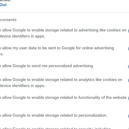
Out
Πέθανε καθηγή
consents
ότι υπέστη bul
o allow Google to enable storage related to advertising like cookies on
evice identifiers in apps.
Σχολεία - Τραγικ
Θεσσαλονίκη, ότα
o allow my user data to be sent to Google for online advertising
Παπαγεωργίου, με
s.
09/03/2026 - 10:
to allow Google to send me personalized advertising.
o allow Google to enable storage related to analytics like cookies on
evice identifiers in apps.
o allow Google to enable storage related to functionality of the website
Διαχείριση κρ
επιθετική συμ
o allow Google to enable storage related to personalization.
Η διαχείριση κρίσ
o allow Google to enable storage related to security, including