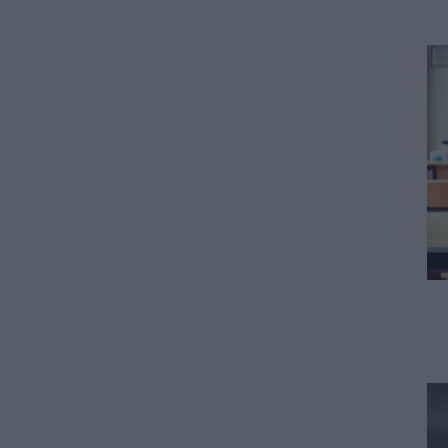
ΠΑΙΔΕΙΑ
ΑΣΕΠ: Το χρονοδιάγραμμα για
πίνακες, διορισμούς και
προσλήψεις αναπληρωτών
06.08.2026 - 14:26
ΠΑΙΔΕΙΑ
Διορισμοί εκπαιδευτικών –
ΟΠΣΥΔ: Αυτά πρέπει να
προσέξετε πριν δηλώσετε
περιοχές
06.08.2026 - 13:52
ΕΙΔΗΣΕΙΣ
Φωτοβολταϊκά στο μπαλκόνι:
Πώς μπορείτε να μειώσετε τον
λογαριασμό ρεύματος
06.08.2026 - 13:01
ΕΙΔΗΣΕΙΣ