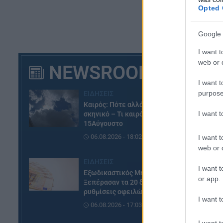
Opted 
Google 
I want t
web or d
NEWSROOM
I want t
purpose
ΕΙΔΗΣΕΙΣ
Καιρός: Πότε αλλάζει το
I want 
σκηνικό – Τι καιρό θα κάνει τον
15Αύγουστο
06.08.2026 - 18:02
I want t
web or d
ΕΙΔΗΣΕΙΣ
I want t
Εξωδικαστικός Μηχανισμός:
or app.
Ξεπέρασαν τα 20 δισ. ευρώ οι
ρυθμίσεις οφειλών
I want t
06.08.2026 - 17:03
I want t