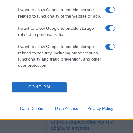
I want to allow Google to enable storage
related to functionality of the website or app.
Συζήτηση στη Βουλή για την
αδήλωτη εργασία και τα
I want to allow Google to enable storage
ασυνόδευτα προσφυγόπουλα
related to personalization.
10/07/2018 - 17:34
I want to allow Google to enable storage
related to security, including authentication
functionality and fraud prevention, and other
Τροπολογία: Ασφαλιστικές και
user protection.
συνταξιοδοτικές ρυθμίσεις,
αντιμετώπιση της αδήλωτης
εργασίας
CONFIRM
10/07/2018 - 09:35
Data Deletion
Data Access
Privacy Policy
Πώς τοποθετήθηκαν τα κόμματα
επί του νομοσχεδίου για την
αδήλωτη εργασία