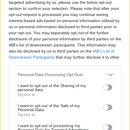
targeted advertising by us, please use the below opt-out
04/04/2019 - 14:45
section to confirm your selection. Please note that after your
opt-out request is processed you may continue seeing
interest-based ads based on personal information utilized by
us or personal information disclosed to third parties prior to
Μειώθηκε η αδήλωτη εργασία
your opt-out. You may separately opt-out of the further
στο 8,94%
disclosure of your personal information by third parties on the
15/02/2019 - 15:09
IAB’s list of downstream participants. This information may
also be disclosed by us to third parties on the
IAB’s List of
Downstream Participants
that may further disclose it to other
third parties.
Εντείνει τους ελέγχους το ΣΔΟΕ:
Στόχος η πάταξη του
Please note that this website/app uses one or more Google
Personal Data Processing Opt Outs
παραεμπορίου και της αδήλωτης
services and may gather and store information including but
εργασίας
not limited to your visit or usage behaviour. You may click to
I want to opt-out of the Sharing of my
personal data.
grant or deny consent to Google and its third-party tags to
30/08/2018 - 14:08
Opted In
use your data for below specified purposes in below Google
consent section.
I want to opt-out of the Sale of my
Personal Data.
Opted In
Υπεγράφη η απόφαση για την
αδήλωτη εργασία -Τι
I want to opt-out of processing my
προβλέπεται για τα πρόστιμα
Personal Data for Targeted Advertising.