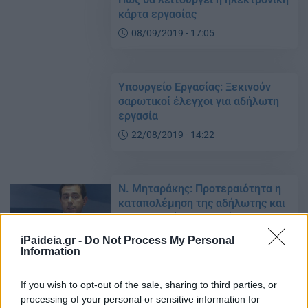
κάρτα εργασίας
08/09/2019 - 17:05
Υπουργείο Εργασίας: Ξεκινούν
σαρωτικοί έλεγχοι για αδήλωτη
εργασία
22/08/2019 - 14:22
Ν. Μηταράκης: Προτεραιότητα η
καταπολέμηση της αδήλωτης και
υποδηλωμένης εργασίας
14/08/2019 - 20:30
iPaideia.gr -
Do Not Process My Personal
Information
If you wish to opt-out of the sale, sharing to third parties, or
Αχτσιόγλου: Κατά 10% μειώθηκε
processing of your personal or sensitive information for
η αδήλωτη εργασία