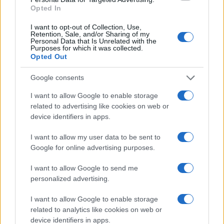
Opted In
09/08/2018 - 11:36
I want to opt-out of Collection, Use,
Retention, Sale, and/or Sharing of my
Personal Data that Is Unrelated with the
Purposes for which it was collected.
Νέες διατάξεις για την
Opted Out
αντιμετώπιση της αδήλωτης
εργασίας
Google consents
15/07/2018 - 17:22
I want to allow Google to enable storage
related to advertising like cookies on web or
device identifiers in apps.
Τι ισχύει με το πρόστιμα για
αδήλωτη εργασία
I want to allow my user data to be sent to
12/07/2018 - 15:49
Google for online advertising purposes.
I want to allow Google to send me
personalized advertising.
Αδήλωτη εργασία: Aλλαγή της
τελευταίας στιγμής από την
I want to allow Google to enable storage
Αχτσιόγλου
related to analytics like cookies on web or
device identifiers in apps.
11/07/2018 - 10:49