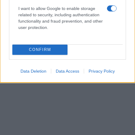
11. ΥΑ ΑΚΑΔΗΜΙΑ ΑΘΗΝΩΝ
εδώ
I want to allow Google to enable storage
12. ΥΑ ΚΕΓ
εδώ
related to security, including authentication
functionality and fraud prevention, and other
13. ΥΑ ΠΕΡΙΦΕΡΕΙΕΣ
εδώ
user protection.
14. ΥΑ ΙΕΠ
εδώ
CONFIRM
15. ΥΑ ΔΙΕΥΘΥΝΣΕΙΣ
εδώ
Data Deletion
Data Access
Privacy Policy