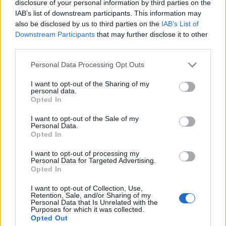
disclosure of your personal information by third parties on the
4. ΥΑ ΣΑΕΚ
εδώ
IAB’s list of downstream participants. This information may
also be disclosed by us to third parties on the
IAB’s List of
5. ΥΑ ΙΜΜΑ
εδώ
Downstream Participants
that may further disclose it to other
third parties.
Please note that this website/app uses one or more Google
Personal Data Processing Opt Outs
services and may gather and store information including but
not limited to your visit or usage behaviour. You may click to
I want to opt-out of the Sharing of my
personal data.
grant or deny consent to Google and its third-party tags to
Opted In
use your data for below specified purposes in below Google
consent section.
I want to opt-out of the Sale of my
Personal Data.
Opted In
I want to opt-out of processing my
Personal Data for Targeted Advertising.
Opted In
I want to opt-out of Collection, Use,
Retention, Sale, and/or Sharing of my
Personal Data that Is Unrelated with the
Purposes for which it was collected.
Opted Out