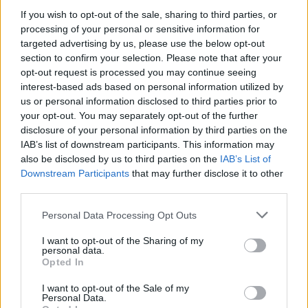
If you wish to opt-out of the sale, sharing to third parties, or
processing of your personal or sensitive information for
targeted advertising by us, please use the below opt-out
Copyright © 2012 - 2026 iPaideia.gr. All rights reserved.
section to confirm your selection. Please note that after your
opt-out request is processed you may continue seeing
Developed by
Nuevvo
interest-based ads based on personal information utilized by
us or personal information disclosed to third parties prior to
your opt-out. You may separately opt-out of the further
disclosure of your personal information by third parties on the
IAB’s list of downstream participants. This information may
also be disclosed by us to third parties on the
IAB’s List of
Downstream Participants
that may further disclose it to other
third parties.
Please note that this website/app uses one or more Google
Personal Data Processing Opt Outs
services and may gather and store information including but
not limited to your visit or usage behaviour. You may click to
I want to opt-out of the Sharing of my
personal data.
grant or deny consent to Google and its third-party tags to
Opted In
use your data for below specified purposes in below Google
consent section.
I want to opt-out of the Sale of my
Personal Data.