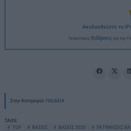
Ακολουθείστε το iP
Ειδήσεις
Tελευταίες
για την Π
Στην Κατηγορία:
ΠΑΙΔΕΙΑ
TAGS:
TOP
ΒΑΣΕΙΣ
ΒΑΣΕΙΣ 2025
ΕΚΤΙΜΗΣΕΙΣ Β