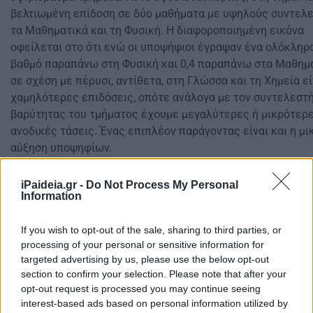
βελτιωμένη επίδοση σε δύο μαθήματα με υψηλούς συντελε
τα Μαθηματικά και τη Φυσική. Η διαφοροποιημένη εικόνα
οφείλεται στο ότι ενώ οι υποψήφιοι έγραψαν ένα ολόκληρ
βαθμό παραπάνω στη Φυσική και 0,4 παραπάνω στα Μαθημ
σε σχέση με πέρυσι, αντίθετα, στη Γλώσσα και τη Χημεία ε
χαμηλότερες επιδόσεις, οπότε ανάλογα με τον συντελεστ
βαρύτητας του τμήματος έχουμε μεγαλύτερες ή μικρότερ
ανοδικές τάσεις. Ένας επιπλέον παράγοντας είναι και η μι
αύξηση υποψηφίων.
iPaideia.gr -
Do Not Process My Personal
Information
If you wish to opt-out of the sale, sharing to third parties, or
processing of your personal or sensitive information for
targeted advertising by us, please use the below opt-out
section to confirm your selection. Please note that after your
opt-out request is processed you may continue seeing
interest-based ads based on personal information utilized by