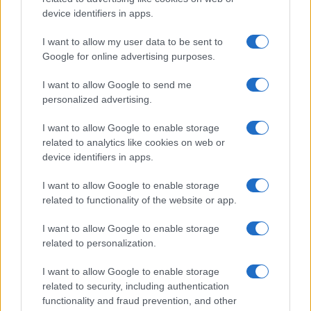
device identifiers in apps.
Στον παρακάτω πίνακα που επιμελήθηκε ο κ.
Στρατηγάκης μπορείτε να δείτε αναλυτικά τα
64
I want to allow my user data to be sent to
τμήματα που είχαν ΕΒΕ μεγαλύτερη του 10
και είχαν
Google for online advertising purposes.
3.619 κενές θέσεις. Σε κάποια από αυτά τα τμήματα της
λίστας απαιτούνται και ειδικά μαθήματα για την
I want to allow Google to send me
εισαγωγή, οπότε υπάρχει και η ΕΒΕ των ειδικών
personalized advertising.
μαθημάτων, που δυσκολεύει την εισαγωγή, όπως οι
I want to allow Google to enable storage
ξένες φιλολογίες και η Αρχιτεκτονική.
related to analytics like cookies on web or
«Από τα 156 Τμήματα της λίστας των Τμημάτων με
device identifiers in apps.
κενές θέσεις τα 64 απαιτούν μέσο όρο πάνω από 10 για
να μπορεί να τα δηλώσει ο υποψήφιος.
Αν ένας
I want to allow Google to enable storage
υποψήφιος ξεπεράσει τον σκόπελο της ΕΒΕ και
related to functionality of the website or app.
καταφέρει να δηλώσει κάποια από τα Τμήματα που
I want to allow Google to enable storage
είχαν κενές θέσεις, τότε θα περάσει οπωσδήποτε
, αφού
related to personalization.
έμειναν κενές θέσεις. Φυσικά αυτά είναι τα περσινά
στοιχεία, αλλά και φέτος η κατάσταση αναμένεται ίδια
I want to allow Google to enable storage
για τους υποψηφίους» σημειώνει.
related to security, including authentication
functionality and fraud prevention, and other
Ρωτήσαμε τον Στράτο Στρατηγάκη τι μπορεί να κάνει