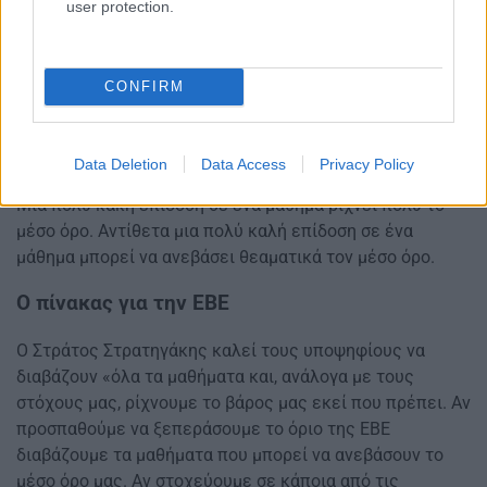
user protection.
ένας υποψήφιος που αναμένει βαθμολογία μικρότερη
του 14,5 σε μέσο όρο, με αποτέλεσμα να μη μπορεί να
δηλώσει κάποια από τα Τμήματα που θέλει και είχαν
CONFIRM
πέρυσι κενές θέσεις. «Αυτό που πρέπει να κάνει είναι
να προσέξει το μέσο όρο των 4 μαθημάτων, αφού αυτός
αποτελεί το κριτήριο για να ξεπεράσει το φράγμα της
Data Deletion
Data Access
Privacy Policy
ΕΒΕ. Ο μέσος όρος επηρεάζεται από τις ακραίες τιμές.
Μια πολύ κακή επίδοση σε ένα μάθημα ρίχνει πολύ το
μέσο όρο. Αντίθετα μια πολύ καλή επίδοση σε ένα
μάθημα μπορεί να ανεβάσει θεαματικά τον μέσο όρο.
Ο πίνακας για την ΕΒΕ
Ο Στράτος Στρατηγάκης καλεί τους υποψηφίους να
διαβάζουν «όλα τα μαθήματα και, ανάλογα με τους
στόχους μας, ρίχνουμε το βάρος μας εκεί που πρέπει. Αν
προσπαθούμε να ξεπεράσουμε το όριο της ΕΒΕ
διαβάζουμε τα μαθήματα που μπορεί να ανεβάσουν το
μέσο όρο μας. Αν στοχεύουμε σε κάποια από τις