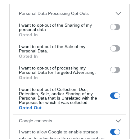
third parties.
Please note that this website/app uses one or more Google
Personal Data Processing Opt Outs
services and may gather and store information including but
not limited to your visit or usage behaviour. You may click to
I want to opt-out of the Sharing of my
personal data.
grant or deny consent to Google and its third-party tags to
Opted In
Τα αντικείμενα σπουδών περιλαμβάνουν μεγάλη
use your data for below specified purposes in below Google
ποικιλία: «Φιλολογία, Ιστορία και Αρχαιολογία,
consent section.
I want to opt-out of the Sale of my
Φιλοσοφία, Αρχιτέκτονες, Ηλεκτρολόγους Μηχανικούς
Personal Data.
Opted In
και Μηχανικούς Υπολογιστών, Χημικούς Μηχανικούς,
Μηχανολόγους Μηχανικούς, Μαθηματικών, Φυσικών,
I want to opt-out of processing my
Personal Data for Targeted Advertising.
Φυσικοθεραπείας, Νοσηλευτικής, Διοίκησης
Opted In
Επιχειρήσεων, Λογιστικής και Χρηματοοικονομικών,
Πλοιάρχους και Μηχανικούς του Εμπορικού Ναυτικού
I want to opt-out of Collection, Use,
Retention, Sale, and/or Sharing of my
και φυσικά τις Στρατιωτικές που προαναφέραμε.
Personal Data that Is Unrelated with the
Purposes for which it was collected.
Πρόκειται για σχολές με πλήρη επαγγελματικά
Opted Out
δικαιώματα».
Google consents
Πανελλαδικές: Το «κλειδί» της Ελάχιστης
Βάσης Εισαγωγής
I want to allow Google to enable storage
related to advertising like cookies on web or