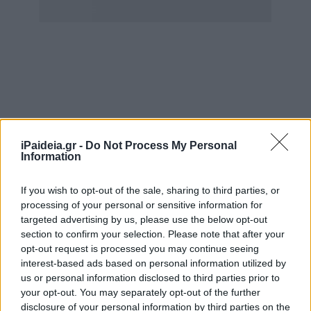
Το Υπουργείο Παιδείας, Έρευνας και Θρησκευμάτων,
σύμφωνα με τις διατάξεις του άρθρου 85, παρ. 4 του
iPaideia.gr -
Do Not Process My Personal
Information
Ν.4547/2018, κ α λ ε ί τους εκπαιδευτικούς ειδικοτήτων
και κλάδων του προσωπικού της δευτεροβάθμιας
If you wish to opt-out of the sale, sharing to third parties, or
εκπαίδευσης που έχουν καταργηθεί με την παρ. 1 του
processing of your personal or sensitive information for
άρθρου 82 του Ν.4172/2013 (Α΄167) και επανασυσταθεί
targeted advertising by us, please use the below opt-out
με την περίπτωση α΄ της παρ. 1 του άρθρου 18 του
section to confirm your selection. Please note that after your
Ν.4325/2015 (Α΄47), οι οποίοι: α) μετατάχθηκαν σε άλλες
opt-out request is processed you may continue seeing
θέσεις, σύμφωνα με την παρ. 4, του άρθρου 17 του Ν.
interest-based ads based on personal information utilized by
4325/2015, ή β) μετατάχθηκαν με την παρ. 4 του άρθρου
us or personal information disclosed to third parties prior to
82 του Ν.4172/2013, εφόσον είτε μετατάχθηκαν είτε
your opt-out. You may separately opt-out of the further
disclosure of your personal information by third parties on the
κατέχουν, κατά την έναρξη ισχύος του Ν.4547/2018 (12-