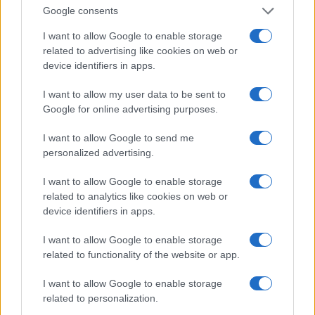
εφαρμόζονται τα κριτήρια για τις μεταθέσεις και
Google consents
τοποθετήσεις του άρθρου 16 του Π.Δ. 50/1996 (Α΄45). Η
υποβολή της αίτησης μετάταξης (παράρτημα) θα γίνει
I want to allow Google to enable storage
related to advertising like cookies on web or
αποκλειστικά μέσω του Πληροφοριακού Συστήματος
device identifiers in apps.
Ηλεκτρονικής Διαχείρισης Εγγράφων του ΥΠΠΕΘ, στην
ηλεκτρονική διεύθυνση: https://mydocs.minedu.gov.gr
I want to allow my user data to be sent to
από 29-08-2018 έως και 07-09-2018.
Google for online advertising purposes.
I want to allow Google to send me
personalized advertising.
I want to allow Google to enable storage
related to analytics like cookies on web or
device identifiers in apps.
I want to allow Google to enable storage
related to functionality of the website or app.
I want to allow Google to enable storage
related to personalization.