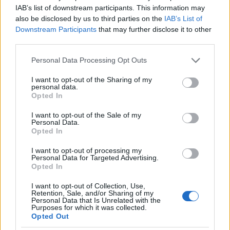
IAB’s list of downstream participants. This information may
6-2018), θέση σε κατώτερη κατηγορία προσωπικού από
also be disclosed by us to third parties on the
IAB’s List of
αυτή που κατείχαν στη δευτεροβάθμια εκπαίδευση πριν
Downstream Participants
that may further disclose it to other
από την έναρξη ισχύος του Ν.4172/2013 (23-7-2013),
third parties.
δηλαδή από κατηγορία ΠΕ σε ΤΕ ή ΔΕ και από ΤΕ σε ΔΕ,
Please note that this website/app uses one or more Google
να υποβάλουν αιτήσεις μετάταξης στην ειδικότητα και
Personal Data Processing Opt Outs
services and may gather and store information including but
τον κλάδο που κατείχαν πριν από την έναρξη ισχύος του
not limited to your visit or usage behaviour. You may click to
I want to opt-out of the Sharing of my
4172/2013. Η μετάταξη πραγματοποιείται με απόφαση
personal data.
grant or deny consent to Google and its third-party tags to
Opted In
του Υπουργού Παιδείας, Έρευνας και Θρησκευμάτων και
use your data for below specified purposes in below Google
του αρμόδιου Υπουργού, ύστερα από εισήγηση του
consent section.
I want to opt-out of the Sale of my
Κεντρικού Υπηρεσιακού Συμβουλίου Δευτ/θμιας Εκπ/
Personal Data.
Opted In
σης (Κ.Υ.Σ.Δ.Ε.). Οι ανωτέρω εκπαιδευτικοί
μετατάσσονται σε Διεύθυνση Δευτεροβάθμιας
I want to opt-out of processing my
Εκπαίδευσης εντός της Περιφερειακής Διεύθυνσης
Personal Data for Targeted Advertising.
Opted In
Πρωτοβάθμιας και Δευτεροβάθμιας Εκπαίδευσης στην
οποία ανήκαν πριν από την κατάργηση του κλάδου τους
I want to opt-out of Collection, Use,
Retention, Sale, and/or Sharing of my
και τίθενται στη διάθεση του οικείου περιφερειακού
Personal Data that Is Unrelated with the
υπηρεσιακού συμβουλίου δευτεροβάθμιας εκπαίδευσης.
Purposes for which it was collected.
Opted Out
Αν περισσότεροι εκπαιδευτικοί αιτηθούν την ίδια θέση,