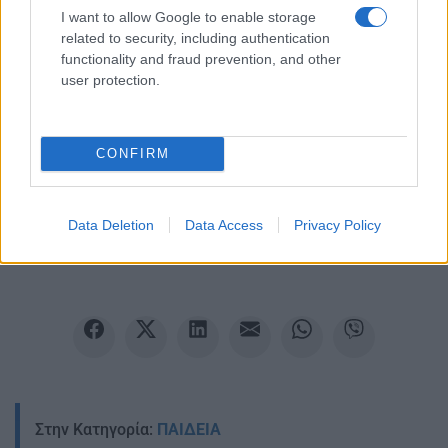
I want to allow Google to enable storage
related to security, including authentication
functionality and fraud prevention, and other
user protection.
Ακολουθείστε το iPaideia.gr στο Google News
CONFIRM
Ειδήσεις
Tελευταίες
για την Παιδεία και την εργασία
iPaideia.gr
στο
Data Deletion
Data Access
Privacy Policy
Στην Κατηγορία:
ΠΑΙΔΕΙΑ