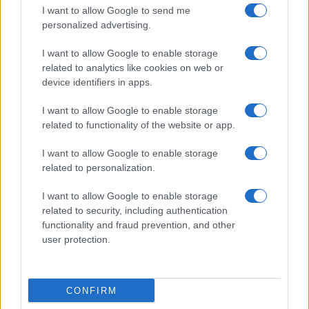
I want to allow Google to send me
personalized advertising.
I want to allow Google to enable storage
Τέλος, καλούμε για μία ακόμη φορά την Υπουργό κ.
related to analytics like cookies on web or
Κεραμέως, να ακυρώσει την παράνομη αυτή εκλογική
device identifiers in apps.
διαδικασία και να προχωρήσει άμεσα σε δημοκρατικές
και συμμετοχικές εκλογές για τα Υπηρεσιακά Συμβούλια
I want to allow Google to enable storage
μας (ΚΥΣΔΙΠ και ΠΥΣΔΙΠ), με δια ζώσης ψηφοφορία.
related to functionality of the website or app.
Άλλωστε και η ΑΔΕΔΥ στις 18 Νοεμβρίου ζήτησε από την
I want to allow Google to enable storage
Υπουργό την άμεση ακύρωση της ηλεκτρονικής αυτής
related to personalization.
ψηφοφορίας, υπερασπίζοντας τη νομιμότητα.
I want to allow Google to enable storage
related to security, including authentication
functionality and fraud prevention, and other
user protection.
CONFIRM