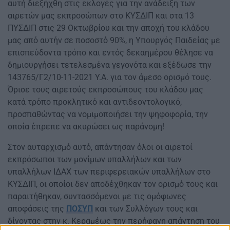
αυτή διεξήχθη στις εκλογές για την ανάδειξη των
αιρετών μας εκπροσώπων στο ΚΥΣΔΙΠ και στα 13
ΠΥΣΔΙΠ στις 29 Οκτωβρίου και την αποχή του κλάδου
μας από αυτήν σε ποσοστό 90%, η Υπουργός Παιδείας με
επισπεύδοντα τρόπο και εντός δεκαημέρου θέλησε να
δημιουργήσει τετελεσμένα γεγονότα και εξέδωσε την
143765/Γ2/10-11-2021 Υ.Α. για τον άμεσο ορισμό τους.
Όρισε τους αιρετούς εκπροσώπους του κλάδου μας
κατά τρόπο προκλητικό και αντιδεοντολογικό,
προσπαθώντας να νομιμοποιήσει την ψηφοφορία, την
οποία έπρεπε να ακυρώσει ως παράνομη!
Στον αυταρχισμό αυτό, απάντησαν όλοι οι αιρετοί
εκπρόσωποι των μονίμων υπαλλήλων και των
υπαλλήλων ΙΔΑΧ των περιφερειακών υπαλλήλων στο
ΚΥΣΔΙΠ, οι οποίοι δεν αποδέχθηκαν τον ορισμό τους και
παραιτήθηκαν, συντασσόμενοι με τις ομόφωνες
αποφάσεις της
ΠΟΣΥΠ
και των Συλλόγων τους και
δίνοντας στην κ. Κεραμέως την περήφανη απάντηση του