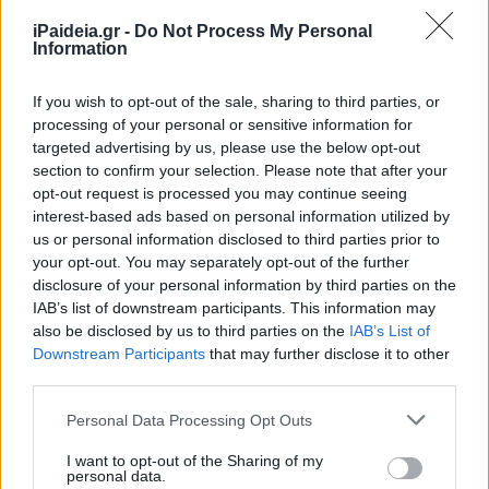
κλάδου μας.
iPaideia.gr -
Do Not Process My Personal
Information
Σε περίπτωση, δε, που το Υπουργείο εμείνει στην
αδιέξοδη αυτή πρακτική και προχωρήσει σε ορισμό των
If you wish to opt-out of the sale, sharing to third parties, or
επιλαχόντων, δηλώνουμε ότι αυτή θα είναι η ηχηρή
processing of your personal or sensitive information for
απάντηση και των υπολοίπων υποψήφιων αιρετών μας
targeted advertising by us, please use the below opt-out
section to confirm your selection. Please note that after your
στο ΚΥΣΔΙΠ!
opt-out request is processed you may continue seeing
Επίσης με μεγάλο ενδιαφέρον, διοικητικό και νομικό,
interest-based ads based on personal information utilized by
us or personal information disclosed to third parties prior to
αναμένουμε τον ορισμό των αιρετών εκπροσώπων μας
your opt-out. You may separately opt-out of the further
στα ΠΥΣΔΙΠ, εκεί που τα ψηφοδέλτια είναι περισσότερα
disclosure of your personal information by third parties on the
από τους ψηφίσαντες, εκεί που τα αδιέξοδα της
IAB’s list of downstream participants. This information may
διοίκησης και της πολιτικής ηγεσίας έχουν περιγραφεί
also be disclosed by us to third parties on the
IAB’s List of
από την ΠΟΣΥΠ και είναι μεγάλα!
Downstream Participants
that may further disclose it to other
third parties.
Please note that this website/app uses one or more Google
Personal Data Processing Opt Outs
services and may gather and store information including but
not limited to your visit or usage behaviour. You may click to
I want to opt-out of the Sharing of my
personal data.
grant or deny consent to Google and its third-party tags to