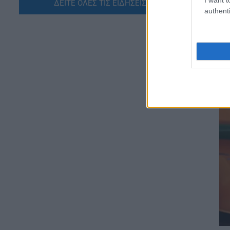
ΔΕΙΤΕ ΟΛΕΣ ΤΙΣ ΕΙΔΗΣΕΙΣ ΕΔΩ »
ΝΕΟ φοιτητικό επίδομα: Για
authenti
ποιούς φοιτητές
07.08.2026 - 15:54
ΠΑΙΔΕΙΑ
Τεχνητή Νοημοσύνη στα
σχολεία: Οι νέοι κανόνες για
μαθητές και εκπαιδευτικούς –
Τι απαγορεύεται
07.08.2026 - 15:45
ΕΙΔΗΣΕΙΣ
Δεκαπενταύγουστος 2026:
Πώς αμείβονται όσοι
εργαστούν – Τι ισχύει για
πενθήμερο, εξαήμερο και
άδεια
07.08.2026 - 14:30
ΠΑΙΔΕΙΑ