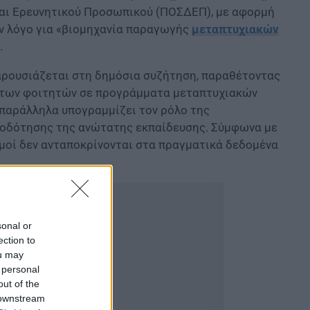
αι Ερευνητικού Προσωπικού (ΠΟΣΔΕΠ), με αφορμή
ν λόγο για «βιομηχανία παραγωγής
μεταπτυχιακών
.
παρουσιάζεται στη δημόσια συζήτηση, παραθέτοντας
ή των φοιτητών σε προγράμματα μεταπτυχιακών
παράλληλα υπογραμμίζει τον ρόλο της
ατοδότησης της ανώτατης εκπαίδευσης. Σύμφωνα με
σμοί δεν ανταποκρίνονται στα πραγματικά δεδομένα
sonal or
ection to
ou may
 personal
out of the
 downstream