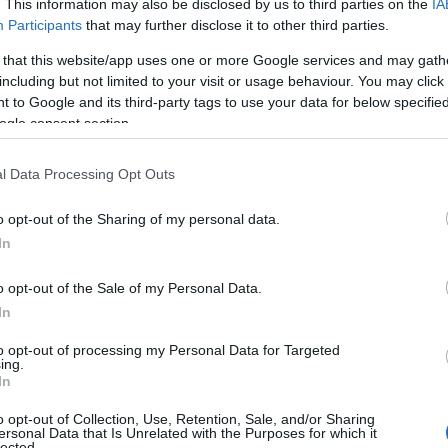
. This information may also be disclosed by us to third parties on the
IA
Participants
that may further disclose it to other third parties.
 that this website/app uses one or more Google services and may gath
including but not limited to your visit or usage behaviour. You may click 
αλυτικά η ανακοίνωση Πανελλήνια Ομοσπονδία Συλλόγων
 to Google and its third-party tags to use your data for below specifi
ogle consent section.
ακοίνωση για τους μεταπτυχιακούς και διδακτορικούς τ
l Data Processing Opt Outs
 αφορμή πρόσφατα δημοσιεύματα στον ηλεκτρονικό τύπο,
ραγωγής μεταπτυχιακών και διδακτορικών τίτλων χωρίς 
o opt-out of the Sharing of my personal data.
οκατασταθεί η πραγματική εικόνα, με βάση τεκμηριωμένα 
In
ώτον, η Ελλάδα διαθέτει 25 πανεπιστήμια, αριθμό που, σ
o opt-out of the Sale of my Personal Data.
ρύματα ανά εκατομμύριο κατοίκων), είναι απολύτως συγκ
In
ρωπαϊκών χωρών. Δεν προκύπτει, συνεπώς, υπερπληθώρα 
περδιόγκωσης» του ακαδημαϊκού τοπίου.
to opt-out of processing my Personal Data for Targeted
ing.
ύτερον, σύμφωνα με τα πλέον πρόσφατα διαθέσιμα στοιχ
In
ταπτυχιακών Σπουδών αντιστοιχούν στο 12,1% του συνολ
ην ΕΕ-27 ανέρχεται στο 29,3%. Παρά την αύξηση του αρι
o opt-out of Collection, Use, Retention, Sale, and/or Sharing
ersonal Data that Is Unrelated with the Purposes for which it
νδέεται με τη διεύρυνση των επιστημονικών πεδίων και 
lected.