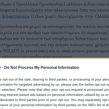
έδωσε η Πανελλήνια Ομοσπονδία Συλλόγων Διδακτικού κ
όσφατα δημοσιεύματα στον ηλεκτρονικό Τύπο που κάνου
ι
διδακτορικών
τίτλων χωρίς περιεχόμενο» στην Ελλάδα
Ομοσπονδία επιχειρεί να αποσαφηνίσει την εικόνα που 
οιχεία για τον αριθμό των πανεπιστημίων, τη συμμετοχ
ουδών και το ποσοστό των υποψήφιων διδακτόρων, ενώ 
ιστημονικής έρευνας και την ανάγκη ουσιαστικής χρημ
ν ΠΟΣΔΕΠ, οι γενικεύσεις και οι απαξιωτικοί χαρακτηρι
ι πλήττουν την ακαδημαϊκή κοινότητα.
r -
Do Not Process My Personal Information
to opt-out of the sale, sharing to third parties, or processing of your per
formation for targeted advertising by us, please use the below opt-out s
r selection. Please note that after your opt-out request is processed y
eing interest-based ads based on personal information utilized by us or
disclosed to third parties prior to your opt-out. You may separately opt-
losure of your personal information by third parties on the IAB’s list of