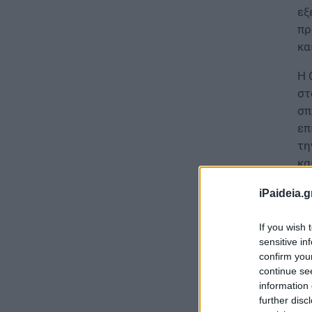
εξ
πρ
κα
Η 
στ
σπ
επ
τη
κα
iPaideia.g
If you wish 
sensitive in
confirm you
continue se
information 
further disc