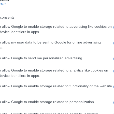
Out
ιθμός των μεταπτυχιακών φοιτητών δεν είναι αναλογικ
ιολογείται θεσμικά μέσω διαδικασιών πιστοποίησης και 
consents
ρωπαϊκό χώρο ανώτατης εκπαίδευσης.
o allow Google to enable storage related to advertising like cookies on
evice identifiers in apps.
o allow my user data to be sent to Google for online advertising
s.
to allow Google to send me personalized advertising.
o allow Google to enable storage related to analytics like cookies on
evice identifiers in apps.
o allow Google to enable storage related to functionality of the website
ίτον, το ποσοστό των υποψήφιων διδακτόρων ανέρχεται σ
o allow Google to enable storage related to personalization.
σο όρο της ΕΕ-27. Τα στοιχεία αυτά δεν επιτρέπουν την
ραγωγής» διδακτορικών διατριβών.
o allow Google to enable storage related to security, including