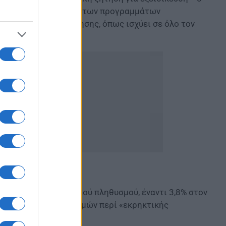
ά υψηλός. Η ποιότητα των προγραμμάτων
εξωτερικής αξιολόγησης, όπως ισχύει σε όλο τον
ε 3,7% του φοιτητικού πληθυσμού, έναντι 3,8% στον
 αναπαραγωγή ισχυρισμών περί «εκρηκτικής