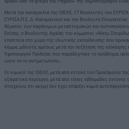
άρθρο «Με τα φτερά του Pegaso» της δημοσιογράφου Εύας 
Μετά την καταγγελία της ΟΙΕΛΕ, 17 Βουλευτές του ΣΥΡΙΖ
ΣΥΡΙΖΑ-Π.Σ. Δ. Καλαματιανό και την Βουλευτή Επικρατεία
θέματος των παράνομων μεταπτυχιακών και πιστοποιήσεω
Επίσης, ο Βουλευτής Αχαΐας του κόμματος «Νίκη» Σπυρίδω
εποπτεία στο χώρο της ιδιωτικής εκπαίδευσης που προκα
κόμμα, μάλιστα, αμέσως μετά την συζήτηση της επίκαιρη
Υφυπουργού Παιδείας που παραδέχτηκε το πρόβλημα, αλλά 
ώστε να το αντιμετωπίσει.
Οι νομικοί της ΟΙΕΛΕ, μετά από εντολή του Προεδρείου τη
εξαιρετικά περίεργο, μετά από τόσες εβδομάδες έντονης 
στοιχείων, ότι ακόμη δεν έχει υπάρξει καμιά αυτεπάγγελτ