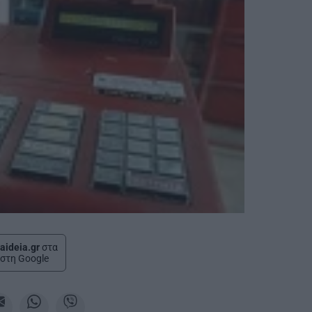
aideia.gr
στα
στη Google