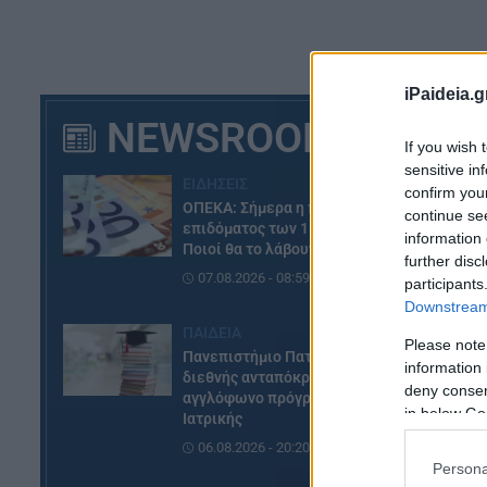
Π
iPaideia.g
NEWSROOM
Πι
If you wish 
sensitive in
ΕΙΔΗΣΕΙΣ
confirm you
ΟΠΕΚΑ: Σήμερα η πληρωμή του
continue se
επιδόματος των 1.000 ευρώ –
information 
Ποιοί θα το λάβουν
further disc
07.08.2026 - 08:59
participants
Downstream 
ΠΑΙΔΕΙΑ
Please note
Πανεπιστήμιο Πατρών: Ισχυρή
information 
διεθνής ανταπόκριση στο νέο
deny consent
αγγλόφωνο πρόγραμμα
in below Go
Ιατρικής
06.08.2026 - 20:20
Persona