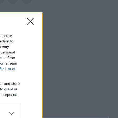
ωρις Απόδειξη
ξη
sonal or
ection to
ou may
 personal
out of the
 downstream
B’s List of
er and store
to grant or
ed purposes