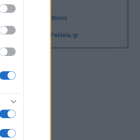
deia.gr στο Google News
iPaideia.gr
και την εργασία στο