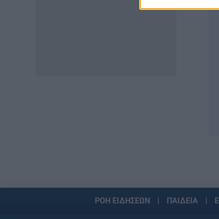
ΑΣΕΠ: Το χρονοδιάγραμμα για
πίνακες, διορισμούς και
προσλήψεις αναπληρωτών
06.08.2026 - 14:26
ΠΑΙΔΕΙΑ
Διορισμοί εκπαιδευτικών –
ΟΠΣΥΔ: Αυτά πρέπει να
προσέξετε πριν δηλώσετε
περιοχές
06.08.2026 - 13:52
ΕΙΔΗΣΕΙΣ
Φωτοβολταϊκά στο μπαλκόνι:
Πώς μπορείτε να μειώσετε τον
λογαριασμό ρεύματος
06.08.2026 - 13:01
ΕΙΔΗΣΕΙΣ
ΡΟΗ ΕΙΔΗΣΕΩΝ
ΠΑΙΔΕΙΑ
Ε
Κοινωνικό Οικιακό Τιμολόγιο