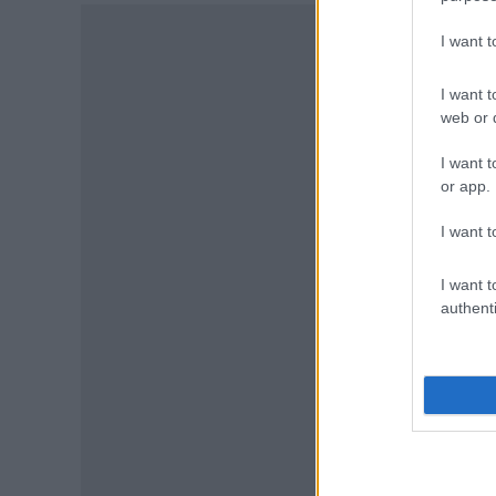
αποσπάσεις για τα σχολικά έτη
I want 
2026-2029
06.08.2026 - 16:03
I want t
web or d
ΕΙΔΗΣΕΙΣ
Ιός Δυτικού Νείλου:
I want t
Αυξάνονται τα κρούσματα, σε
or app.
ποιες περιοχές της Αττικής
έχουν εντοπιστεί
I want t
06.08.2026 - 15:31
I want t
ΠΑΙΔΕΙΑ
authenti
Διορισμοί εκπαιδευτικών
2026: Δείτε μέχρι ποια σειρά
ΑΣΕΠ έγιναν οι περσινοί
διορισμοί ΠΕ70
06.08.2026 - 14:46
ΠΑΙΔΕΙΑ