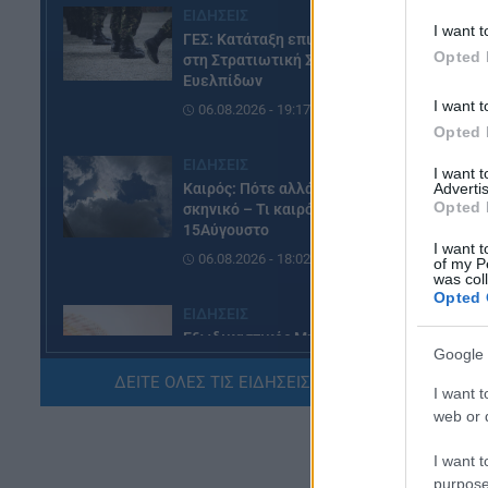
ΕΙΔΗΣΕΙΣ
I want t
ΓΕΣ: Κατάταξη επιτυχόντων
Opted 
στη Στρατιωτική Σχολή
Ευελπίδων
I want t
06.08.2026 - 19:17
Opted 
ΕΙΔΗΣΕΙΣ
I want 
Advertis
Καιρός: Πότε αλλάζει το
Opted 
σκηνικό – Τι καιρό θα κάνει τον
15Αύγουστο
I want t
06.08.2026 - 18:02
of my P
was col
Opted 
ΕΙΔΗΣΕΙΣ
Εξωδικαστικός Μηχανισμός:
Google 
Ξεπέρασαν τα 20 δισ. ευρώ οι
ρυθμίσεις οφειλών
ΔΕΙΤΕ ΟΛΕΣ ΤΙΣ ΕΙΔΗΣΕΙΣ ΕΔΩ »
I want t
06.08.2026 - 17:03
web or d
TA
I want t
ΠΑΙΔΕΙΑ
purpose
Εκπαιδευτικοί: Ανακλήθηκαν