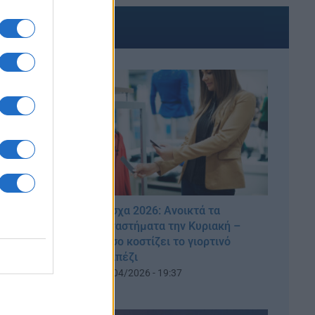
ΑΚΟΜΑ
 Τι ώρα
Πάσχα 2026: Ανοικτά τα
ούπερ
καταστήματα την Κυριακή –
ήματα
Πόσο κοστίζει το γιορτινό
τραπέζι
04/04/2026 - 19:37