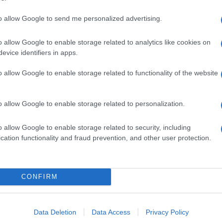
ΔΙΑΒΑΣΤΕ 
to allow Google to send me personalized advertising.
o allow Google to enable storage related to analytics like cookies on
evice identifiers in apps.
o allow Google to enable storage related to functionality of the website
o allow Google to enable storage related to personalization.
o allow Google to enable storage related to security, including
cation functionality and fraud prevention, and other user protection.
Εορταστικό ωράριο:
Μεγάλη Παρασκευή: Τι ώρα
κλείνουν σήμερα σ
κλείνουν σήμερα καταστήματα
μάρκετ και καταστ
και σούπερ μάρκετ
09/04/2026 - 13:11
CONFIRM
10/04/2026 - 16:05
Data Deletion
Data Access
Privacy Policy