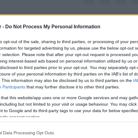
ινακίδες στα καταστήματα – Δεν πληρώνω χ
r -
Do Not Process My Personal Information
νακίδες στα καταστήματα – Δεν πληρώνω χωρις Απόδει
to opt-out of the sale, sharing to third parties, or processing of your per
formation for targeted advertising by us, please use the below opt-out s
r selection. Please note that after your opt-out request is processed y
eing interest-based ads based on personal information utilized by us or
disclosed to third parties prior to your opt-out. You may separately opt-
losure of your personal information by third parties on the IAB’s list of
. This information may also be disclosed by us to third parties on the
IA
Participants
that may further disclose it to other third parties.
 that this website/app uses one or more Google services and may gath
including but not limited to your visit or usage behaviour. You may click 
 to Google and its third-party tags to use your data for below specifi
ogle consent section.
l Data Processing Opt Outs