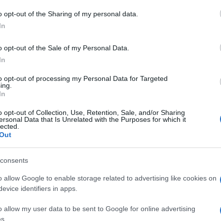
o opt-out of the Sharing of my personal data.
In
Ακολουθείστε το iPai
o opt-out of the Sale of my Personal Data.
Ειδήσεις
Tελευταίες
για την Παιδεία 
In
to opt-out of processing my Personal Data for Targeted
ing.
In
o opt-out of Collection, Use, Retention, Sale, and/or Sharing
ersonal Data that Is Unrelated with the Purposes for which it
lected.
Out
consents
Στην Κατηγορία:
ΠΑΙΔΕΙΑ
o allow Google to enable storage related to advertising like cookies on
evice identifiers in apps.
ΚΑΤΑΣΤΗΜΑΤΑ
ΠΙΝΑΚΙΔΕΣ
GS:
o allow my user data to be sent to Google for online advertising
s.