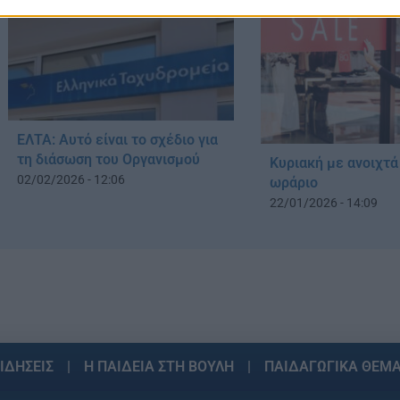
ΕΛΤΑ: Αυτό είναι το σχέδιο για
τη διάσωση του Οργανισμού
Κυριακή με ανοιχτά
02/02/2026 - 12:06
ωράριο
22/01/2026 - 14:09
ΙΔΗΣΕΙΣ
Η ΠΑΙΔΕΙΑ ΣΤΗ ΒΟΥΛΗ
ΠΑΙΔΑΓΩΓΙΚΑ ΘΕΜ