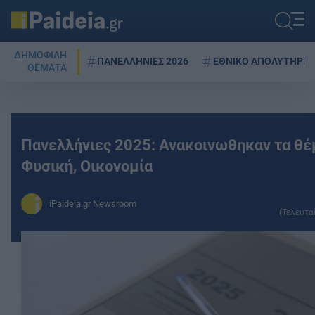
ΔΗΜΟΦΙΛΗ
ΠΑΝΕΛΛΗΝΙΕΣ 2026
ΕΘΝΙΚΟ ΑΠΟΛΥΤΗΡΙΟ
ΘΕΜΑΤΑ
Πανελλήνιες 2025: Ανακοινωθηκαν τα θέμ
Φυσική, Οικονομία
iPaideia.gr Newsroom
(Τελευτα