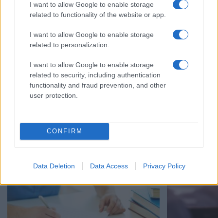
I want to allow Google to enable storage
related to functionality of the website or app.
I want to allow Google to enable storage
related to personalization.
I want to allow Google to enable storage
related to security, including authentication
functionality and fraud prevention, and other
user protection.
«Δεν επιτρέπονται σκιές στις
Πανελλήνιες –
Πανελλαδικές»: Νέα παρέμβαση για το
νέο εξεταστικό
περιστατικό τις εξετάσεις
Λυκείου και τ
CONFIRM
15/07/2026 - 10:20
14/07/2026 - 15:
Data Deletion
Data Access
Privacy Policy