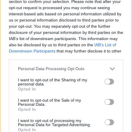
section to confirm your selection. Please note that after your
opt-out request is processed you may continue seeing
Ακολουθείστε το iPaideia.gr στο Go
interest-based ads based on personal information utilized by
us or personal information disclosed to third parties prior to
Ειδήσεις
Tελευταίες
για την Παιδεία και την εργασ
your opt-out. You may separately opt-out of the further
disclosure of your personal information by third parties on the
IAB’s list of downstream participants. This information may
also be disclosed by us to third parties on the
IAB’s List of
Downstream Participants
that may further disclose it to other
third parties.
Please note that this website/app uses one or more Google
Personal Data Processing Opt Outs
services and may gather and store information including but
not limited to your visit or usage behaviour. You may click to
I want to opt-out of the Sharing of my
personal data.
Στην Κατηγορία:
ΠΑΙΔΕΙΑ
grant or deny consent to Google and its third-party tags to
Opted In
use your data for below specified purposes in below Google
consent section.
I want to opt-out of the Sale of my
Personal Data.
TAGS:
Opted In
ΘΕΜΑΤΑ ΠΑΝΕΛΛΗΝΙΩΝ 2025
ΠΑΝΕΛΛΑΔΙΚΕΣ ΕΞΕ
ΠΑΝΕΛΛΗΝΙΕΣ 2025
I want to opt-out of processing my
Personal Data for Targeted Advertising.
Opted In