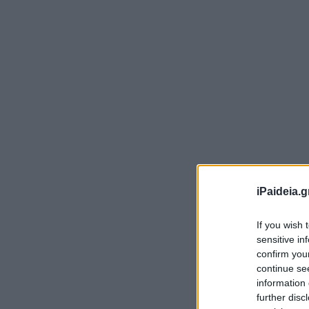
Έτ
Πα
iPaideia.g
το
If you wish 
Οι
sensitive in
confirm you
1.
continue se
information 
Οι
further disc