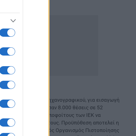
οβολής Παράλληλου Μηχανογραφικού, για εισαγωγή
.000 άτομα διεκδίκησαν 8.000 θέσεις σε 52
η δυνατότητα στους αποφοίτους των ΙΕΚ να
συναφές με το πτυχίο τους. Προϋπόθεση αποτελεί η
ραγματοποιεί ο Εθνικός Οργανισμός Πιστοποίησης