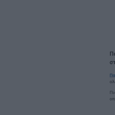
Π
σ
Πα
ολ
Πι
οπ