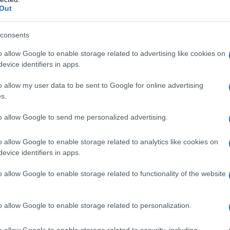
 Και δεύτερο
μηχανογραφικό
για τα ΙΕΚ
Out
consents
o allow Google to enable storage related to advertising like cookies on
evice identifiers in apps.
o allow my user data to be sent to Google for online advertising
s.
to allow Google to send me personalized advertising.
o allow Google to enable storage related to analytics like cookies on
evice identifiers in apps.
ι στις Πανελλαδικές 2022 θα υπάρχει η δυνατότητα υπ
o allow Google to enable storage related to functionality of the website
α δημόσια ΙΕΚ. Στις περσινές Πανελλαδικές Εξετάσεις 22
δικότητες στα Δημόσια ΙΕΚ. Επίσης από εφέτος δίνεται 
o allow Google to enable storage related to personalization.
ιτήσουν σε τμήμα ΑΕΙ, το αντικείμενο του οποίου είναι 
στοποίηση του πτυχίου τους μέσω των εξετάσεων που π
o allow Google to enable storage related to security, including