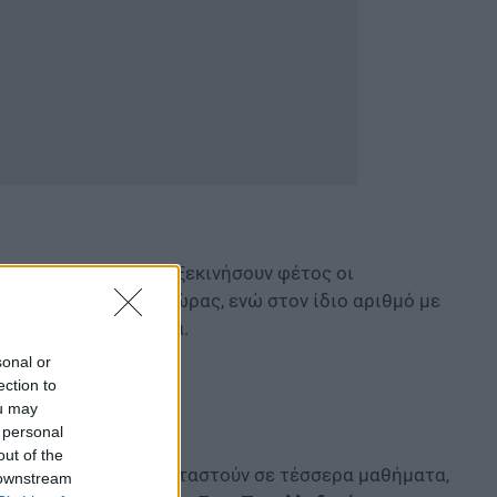
) 2022, αναμένεται να ξεκινήσουν φέτος οι
ικά Ιδρύματα της χώρας, ενώ στον ίδιο αριθμό με
έων στα πανεπιστήμια.
sonal or
ection to
ou may
 personal
out of the
ποία ανήκουν, θα εξεταστούν σε τέσσερα μαθήματα,
 downstream