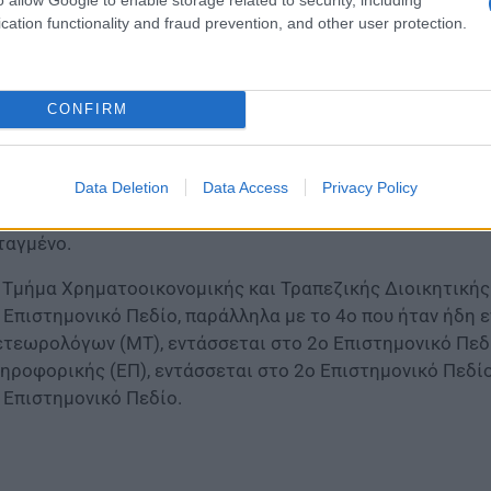
οσόντων και Επαγγελματικού Προσανατολισμού (ΕΟΠΠΕΠ).
cation functionality and fraud prevention, and other user protection.
ν θέσεων εισακτέων στα Δημόσια ΙΕΚ για εφέτος, με πα
ντέρνες και πιο ελκυστικές για τους νέους που θα αναζη
ό τα ΙΕΚ.
CONFIRM
 Νέα τμήματα και 4 νέα τμήματα Στρατιωτικών 
 Τμήμα Αγροτικής Ανάπτυξης, Αγροδιατροφής και Διαχεί
Data Deletion
Data Access
Privacy Policy
 Επιστημονικό Πεδίο « Θετικών και Τεχνολογικών Επιστη
ταγμένο.
 Τμήμα Χρηματοοικονομικής και Τραπεζικής Διοικητικής
 Επιστημονικό Πεδίο, παράλληλα με το 4ο που ήταν ήδη ε
τεωρολόγων (ΜΤ), εντάσσεται στο 2ο Επιστημονικό Πεδίο
ηροφορικής (ΕΠ), εντάσσεται στο 2ο Επιστημονικό Πεδίο
 Επιστημονικό Πεδίο.