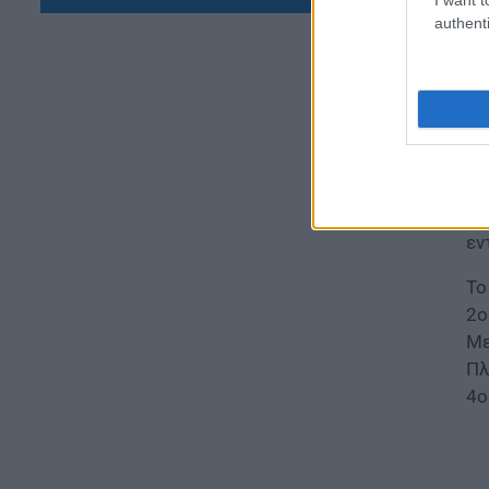
Πρ
ΕΙΔΗΣΕΙΣ
authenti
τω
Συντάξεις Σεπτεμβρίου 2026:
Πότε θα γίνουν οι πληρωμές
μο
08.08.2026 - 19:04
απ
4.
ΕΙΔΗΣΕΙΣ
Τι αλλάζει στις προσλήψεις: Η
νέα διαδικασία
Το
08.08.2026 - 18:01
2ο
εν
ΕΙΔΗΣΕΙΣ
Το
Ποιό είναι το «άγνωστο»
επίδομα που μπορούν να
2ο
λάβουν συνταξιούχοι
Με
08.08.2026 - 12:09
Πλ
4ο
ΠΑΙΔΕΙΑ
Ποιά είναι η νέα σχολική αργία
που καθιερώνεται
08.08.2026 - 11:01