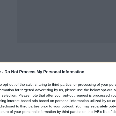
σι, λοιπόν, στις 14 Ιουνίου (Τρίτη) ή 15 Ιουνίου (Τετάρτη
νελλήνιες 2022
για την εισαγωγή στα ανώτατα εκπαιδευτ
r -
Do Not Process My Personal Information
ν περυσινό αναμένεται να είναι και οι θέσεις των εισακτ
to opt-out of the sale, sharing to third parties, or processing of your per
 αλλαγές στις φετινές
Πανελλήνιες 2022
είναι οι εξής:
formation for targeted advertising by us, please use the below opt-out s
r selection. Please note that after your opt-out request is processed y
 Λατινικά αντί Κοινωνιολογίας
eing interest-based ads based on personal information utilized by us or
disclosed to third parties prior to your opt-out. You may separately opt-
 υποψήφιοι, ανάλογα την Ομάδα Προσανατολισμού στην ο
losure of your personal information by third parties on the IAB’s list of