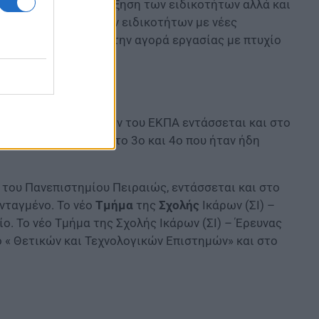
 Στόχος είναι η αύξηση των ειδικοτήτων αλλά και
ράλληλη ενίσχυση των ειδικοτήτων με νέες
τήσουν μία διέξοδο στην αγορά εργασίας με πτυχίο
Σχολών
ρισης Φυσικών Πόρων του ΕΚΠΑ εντάσσεται και στο
μών » παράλληλα με το 3ο και 4ο που ήταν ήδη
 του Πανεπιστημίου Πειραιώς, εντάσσεται και στο
νταγμένο. Το νέο
Τμήμα
της
Σχολής
Ικάρων (ΣΙ) –
. Το νέο Τμήμα της Σχολής Ικάρων (ΣΙ) – Έρευνας
 « Θετικών και Τεχνολογικών Επιστημών» και στο