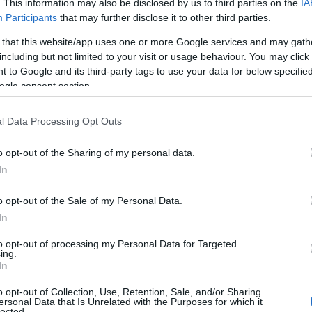
 επιπλέον μαθήματα και πάλι τα ειδικά μαθήματα και τις
. This information may also be disclosed by us to third parties on the
IA
Participants
that may further disclose it to other third parties.
ετάσεις του 2022
, θα αντικατασταθεί το μάθημα της Κοι
οψηφίους της Ομάδας Προσανατολισμού Ανθρωπιστικών 
 that this website/app uses one or more Google services and may gath
οηγούμενων ετών, το
υπουργείο Παιδείας
έχει αποφασίσε
including but not limited to your visit or usage behaviour. You may click 
 to Google and its third-party tags to use your data for below specifi
ινωνιολογία, παρά τις αντιδράσεις γονέων και μαθητών.
ogle consent section.
 Συντελεστές Βαρύτητας
l Data Processing Opt Outs
ις φετινές
Πανελλαδικές
θα ισχύουν και πάλι
συντελεστέ
νατότητα σε κάθε τμήμα να ορίζει εκείνο ποια μαθήματα 
o opt-out of the Sharing of my personal data.
In
θιστώντας την συμπλήρωση του
μηχανογραφικού δελτίο
ντελεστές βαρύτητας ανά μάθημα βάσει του γνωστικού το
o opt-out of the Sale of my Personal Data.
θηματικών, επιλέγει αυξημένο συντελεστή βαρύτητας για
In
εταζόμενα μαθήματα, για τα οποία θα πρέπει να ορίσει 
λαδή για την εισαγωγή του στο τμήμα Μαθηματικών ο υπ
to opt-out of processing my Personal Data for Targeted
ing.
θηματικά, καθώς αν η βαθμολογία του είναι χαμηλή, ο μ
In
 προχωρήσουν σε επιλογές στο μηχανογραφικό τους βάσε
σου όρου τους.
o opt-out of Collection, Use, Retention, Sale, and/or Sharing
ersonal Data that Is Unrelated with the Purposes for which it
lected.