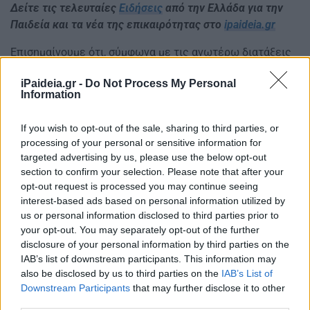
Δείτε τις τελευταίες
Ειδήσεις
από την Ελλάδα για την
Παιδεία και τα νέα της επικαιρότητας στο
ipaideia.gr
Επισημαίνουμε ότι, σύμφωνα με τις ανωτέρω διατάξεις
η εισαγωγή στο Τμήμα ΠΕΡΙΒΑΛΛΟΝΤΟΣ που ιδρύθηκε
iPaideia.gr -
Do Not Process My Personal
στο Ιόνιο Πανεπιστήμιο θα γίνεται χωρίς εξέταση σε
Information
ειδικό μάθημα.
If you wish to opt-out of the sale, sharing to third parties, or
Επίσης, για το Τμήμα Τουρισμού του Ιονίου
processing of your personal or sensitive information for
Πανεπιστημίου ειδικά και μόνο για εισαγωγή το
targeted advertising by us, please use the below opt-out
section to confirm your selection. Please note that after your
ακαδημαϊκό έτος 2019-20 οι υποψήφιοι θα εξεταστούν
opt-out request is processed you may continue seeing
σε ένα από τα εξής ειδικά μαθήματα ξένων γλωσσών:
interest-based ads based on personal information utilized by
«Αγγλικά», «Γαλλικά», «Γερμανικά», «Ιταλικά»». Ενώ από
us or personal information disclosed to third parties prior to
το ακαδημαϊκό έτος 2020-21 και μετά οι υποψήφιοι θα
your opt-out. You may separately opt-out of the further
εξετάζονται στο ειδικό μάθημα «Αγγλικά».
disclosure of your personal information by third parties on the
IAB’s list of downstream participants. This information may
To ΦΕΚ
also be disclosed by us to third parties on the
IAB’s List of
Downstream Participants
that may further disclose it to other
ΤΕΛΕΥΤΑΙΕΣ ΕΙΔΗΣΕΙΣ ΓΙΑ ΠΑΝΕΛΛΗΝΙΕΣ 2019
third parties.