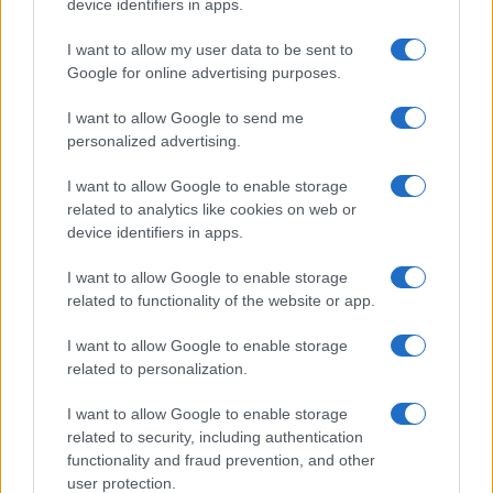
device identifiers in apps.
I want to allow my user data to be sent to
Google for online advertising purposes.
I want to allow Google to send me
personalized advertising.
I want to allow Google to enable storage
related to analytics like cookies on web or
Πανελλήνιες 2019: Το μάθημα που δε θα εξεταστεί
device identifiers in apps.
πανελλαδικά
I want to allow Google to enable storage
Πανελλήνιες 2019: Διευκρινίσεις στη διδακτέα-
related to functionality of the website or app.
εξεταστέα ύλη μαθημάτων ΕΠΑΛ
I want to allow Google to enable storage
Πανελλήνιες 2019: Τι αλλαγές έρχονται στα
related to personalization.
εξεταζόμενα μαθήματα
I want to allow Google to enable storage
related to security, including authentication
functionality and fraud prevention, and other
user protection.