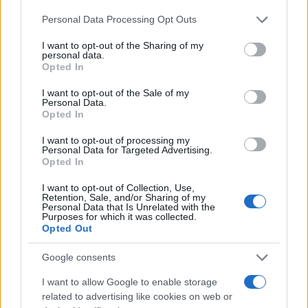
Please note that this website/app uses one or more Google
Personal Data Processing Opt Outs
services and may gather and store information including but
not limited to your visit or usage behaviour. You may click to
I want to opt-out of the Sharing of my
personal data.
grant or deny consent to Google and its third-party tags to
Opted In
use your data for below specified purposes in below Google
consent section.
I want to opt-out of the Sale of my
Personal Data.
Opted In
I want to opt-out of processing my
Personal Data for Targeted Advertising.
Opted In
I want to opt-out of Collection, Use,
Retention, Sale, and/or Sharing of my
Personal Data that Is Unrelated with the
Purposes for which it was collected.
Opted Out
Google consents
I want to allow Google to enable storage
related to advertising like cookies on web or