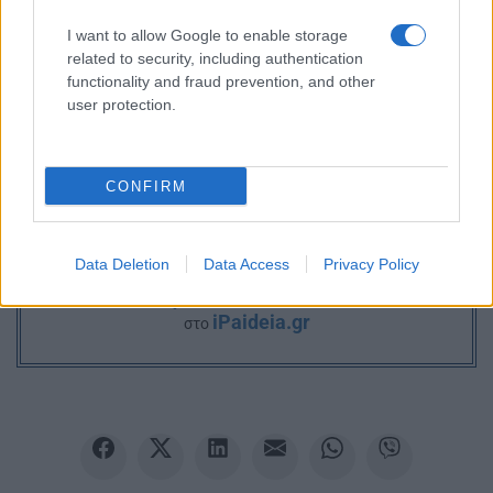
I want to allow Google to enable storage
related to security, including authentication
functionality and fraud prevention, and other
user protection.
CONFIRM
Ακολουθείστε το iPaideia.gr στο Google News
Data Deletion
Data Access
Privacy Policy
Ειδήσεις
Tελευταίες
για την Παιδεία και την εργασία
iPaideia.gr
στο