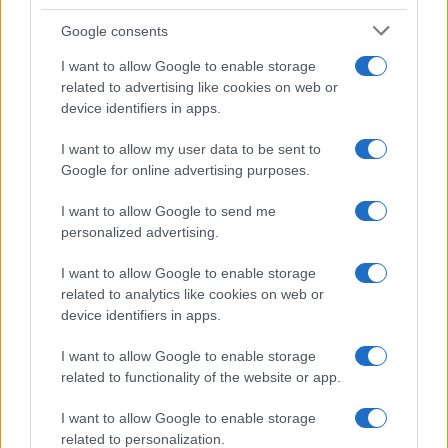
Google consents
I want to allow Google to enable storage
related to advertising like cookies on web or
device identifiers in apps.
Τέταρτο, «οι ελληνικές αρχές συνεργάζονται με την
I want to allow my user data to be sent to
Τρόικα ώστε να προσδιοριστεί η βέλτιστη διαδικασία
Google for online advertising purposes.
επιβολής του νεοεκπονηθέντος σχεδίου κινητικότητας
και αποχωρήσεων βάσει του υπάρχοντος
I want to allow Google to send me
Δημοσιοϋπαλληλικού Κώδικα».
personalized advertising.
Τμήμα ειδήσεων defencenet.gr
I want to allow Google to enable storage
related to analytics like cookies on web or
device identifiers in apps.
I want to allow Google to enable storage
related to functionality of the website or app.
I want to allow Google to enable storage
related to personalization.