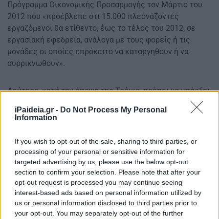
Πρόγραμμα Οικονομικής Προσαρμογής τον Μάρτιο του
2012 που «προέβλεπε ότι 15.000 πλεονάζοντες
εργαζόμενοι θα ετίθεντο, έως το τέλος του 2012, σε
εργασιακή εφεδρεία, ανάλογα με τους φορείς ή τις
μονάδες οι οποίες επρόκειτο να καταργηθούν ή να
συρρικνωθούν».
Δεύτερο, κατά την άποψη της Τρόικα, πρέπει να υπάρξει
μέχρι το 2015 νέα μείωση προσωπικού κατά 70.000
iPaideia.gr -
Do Not Process My Personal
άτομα, και ότι «αυτή η μείωση προσωπικού θα πρέπει να
Information
είναι στοχευμένη και όχι οριζόντια».
If you wish to opt-out of the sale, sharing to third parties, or
Τρίτο, η μείωση των δημοσίων υπαλλήλων θα «βασίζεται
processing of your personal or sensitive information for
στην τρέχουσα κατάρτιση των οργανογραμμάτων και θα
targeted advertising by us, please use the below opt-out
διευκολυνθεί από την πρόσφατη νομοθεσία η οποία
section to confirm your selection. Please note that after your
επιτρέπει τις υποχρεωτικές απολύσεις».
opt-out request is processed you may continue seeing
interest-based ads based on personal information utilized by
us or personal information disclosed to third parties prior to
your opt-out. You may separately opt-out of the further