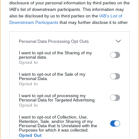
disclosure of your personal information by third parties on the
IAB’s list of downstream participants. This information may
also be disclosed by us to third parties on the
IAB’s List of
Downstream Participants
that may further disclose it to other
third parties.
Please note that this website/app uses one or more Google
Personal Data Processing Opt Outs
services and may gather and store information including but
not limited to your visit or usage behaviour. You may click to
I want to opt-out of the Sharing of my
personal data.
grant or deny consent to Google and its third-party tags to
Opted In
use your data for below specified purposes in below Google
consent section.
I want to opt-out of the Sale of my
Personal Data.
Opted In
I want to opt-out of processing my
Personal Data for Targeted Advertising.
Opted In
I want to opt-out of Collection, Use,
Retention, Sale, and/or Sharing of my
Personal Data that Is Unrelated with the
Purposes for which it was collected.
Opted Out