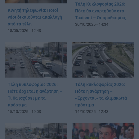
Τέλη Κυκλοφορίας 2026:
Κινητή τηλεφωνία: Ποιοί
Πότε θα αναρτηθούν στο
νέοι δικαιούνται απαλλαγή
Taxisnet – Οι προθεσμίες
από τα τέλη
30/10/2025 - 14:34
18/05/2026 - 12:43
Τέλη κυκλοφορίας 2026:
Τέλη κυκλοφορίας 2026:
Πότε έρχεται η ανάρτηση –
Πότε η ανάρτηση –
Τι θα ισχύσει με τα
«Έρχονται» τα κλιμακωτά
πρόστιμα
πρόστιμα
15/10/2025 - 19:03
14/10/2025 - 12:43