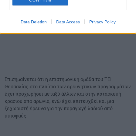
CONFIRM
Data Deletion
Data Access
Privacy Policy
Επισημαίνεται ότι η επιστημονική ομάδα του ΤΕΙ
Θεσσαλίας στο πλαίσιο των ερευνητικών προγραμμάτων
έχει προχωρήσει μεταξύ άλλων και στην κατασκευή
κρασιού από αρώνια, ενώ έχει επιτευχθεί και μια
ξεχωριστή έρευνα για την παραγωγή λαδιού από
ιπποφαές.