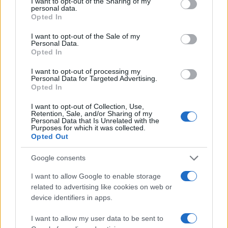
not limited to your visit or usage behaviour. You may click to
I want to opt-out of the Sharing of my
personal data.
grant or deny consent to Google and its third-party tags to
Opted In
use your data for below specified purposes in below Google
consent section.
I want to opt-out of the Sale of my
Personal Data.
Opted In
I want to opt-out of processing my
Personal Data for Targeted Advertising.
Opted In
I want to opt-out of Collection, Use,
Retention, Sale, and/or Sharing of my
Personal Data that Is Unrelated with the
Η εφαρμογή ξεκινάει με πολτοποίηση των καρπών και
Purposes for which it was collected.
Opted Out
την τοποθέτηση τους σε ειδική συσκευή. Με τη χρήση
της υψηλής ψύξης που φτάνει στους -30 βαθμούς
Google consents
κελσίου το προϊόν παγώνει, ενώ αργότερα μέσω της
εξάτμισης του πάγου το προϊόν οδηγείται σε μια νέα
I want to allow Google to enable storage
κατάσταση όπου μπορεί να μετατραπεί σε σκόνη.
related to advertising like cookies on web or
device identifiers in apps.
Πρόκειται για μια διαδικασία σύνθετη η οποία σύμφωνα
με τον κ. Πετρωτό, απαιτεί πολλαπλά στάδια και μεγάλη
I want to allow my user data to be sent to
εξειδίκευση ώστε να μπορέσουν τα superfoods να