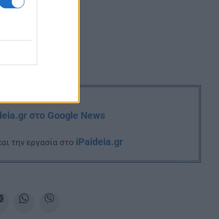
deia.gr στο Google News
iPaideia.gr
και την εργασία στο