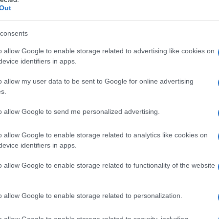
Out
consents
ειδή για να μπορέσουν να ασκήσουν επάγγελμα και να μπο
o allow Google to enable storage related to advertising like cookies on
ν εκπαίδευσή τους, είναι απαραίτητο να έχουν ολοκληρώ
evice identifiers in apps.
ωτάται η Υπουργός:
o allow my user data to be sent to Google for online advertising
s.
Ποιες πρωτοβουλίες θα αναλάβετε άμεσα ώστε να κα
Άσκησης των φοιτητών ΠΤΔΕ του Πανεπιστημίου Ιωανν
to allow Google to send me personalized advertising.
εξάμηνο του 2021;
Τι προτίθεστε να κάνετε ώστε να αποκατασταθεί το π
o allow Google to enable storage related to analytics like cookies on
φοιτητών που δεν έχουν ολοκληρώσει την πρακτική 
evice identifiers in apps.
και σήμερα βρίσκονται σε αδιέξοδο;
o allow Google to enable storage related to functionality of the website
o allow Google to enable storage related to personalization.
o allow Google to enable storage related to security, including