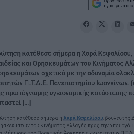
Πρόσθεσε το
iP
αγαπημένα σου 
ρώτηση κατέθεσε σήμερα η Χαρά Κεφαλίδου,
αιδείας και Θρησκευμάτων του Κινήματος Αλ
ρησκευμάτων σχετικά με την αδυναμία ολοκ
ιτητών Π.Τ.Δ.Ε. Πανεπιστημίου Ιωαννίνων. {
ης πρωτόγνωρης υγειονομικής κατάστασης πο
ταστεί […]
ώτηση κατέθεσε σήμερα η
Χαρά Κεφαλίδου
, βουλευτής 
ησκευμάτων του Κινήματος Αλλαγής προς την Υπουργό Π
οκλήρωσης της Πρακτικής Άσκησης των φοιτητών Π.Τ.Δ.