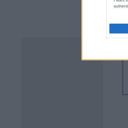
authenti
ΕΙΔΗΣΕΙΣ
Συντάξεις: Ποιοί κερδίζουν
έως 20.000 ευρώ
08.08.2026 - 10:00
ΕΙΔΗΣΕΙΣ
ΔΥΠΑ: Μέχρι πότε μπορείτε να
κάνετε αιτήσεις για τις ΠΕΠΑΣ
Μαθητείας – Οι ειδικότητες
και οι παροχές
08.08.2026 - 09:03
ΠΑΙΔΕΙΑ
Προσλήψεις αναπληρωτών:
Ποιό εκτιμάται ότι θα είναι το
χρονοδιάγραμμα για φέτος
07.08.2026 - 20:00
ΠΑΙΔΕΙΑ