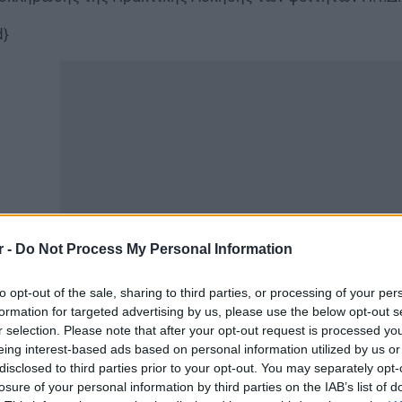
d}
r -
Do Not Process My Personal Information
to opt-out of the sale, sharing to third parties, or processing of your per
γω της πανδημίας του covid-19 και της πρωτόγνωρης υ
formation for targeted advertising by us, please use the below opt-out s
r selection. Please note that after your opt-out request is processed y
ν έχει καταστεί δυνατόν να ολοκληρωθεί η πρακτική άσ
eing interest-based ads based on personal information utilized by us or
υ Τμήματος Δημοτικής Εκπαίδευσης (Π.Τ.Δ.Ε.) Ιωαννίνων
disclosed to third parties prior to your opt-out. You may separately opt-
losure of your personal information by third parties on the IAB’s list of
 πρόβλημα που αντιμετωπίζουν οι φοιτητές τον τελευταί