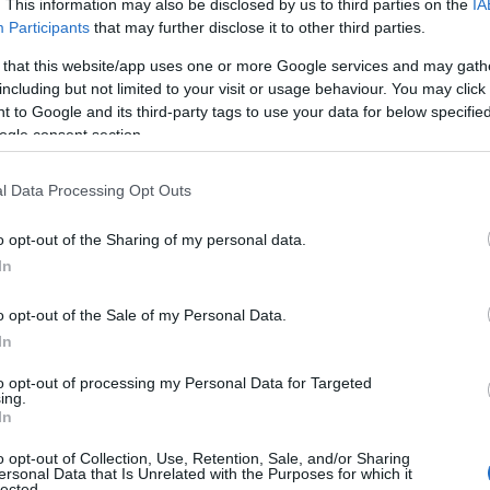
. This information may also be disclosed by us to third parties on the
IA
ιτητικές τους υποχρεώσεις, όλα τα μαθήματα, στο απαι
Participants
that may further disclose it to other third parties.
ουδών, δεν είναι δυνατόν να ολοκληρώσουν την πρακτική
 that this website/app uses one or more Google services and may gath
οχωρήσουν στη λήψη του πτυχίου.
including but not limited to your visit or usage behaviour. You may click 
 to Google and its third-party tags to use your data for below specifi
ειδή πολλοί φοιτητές ακολούθησαν την πρόταση του Πα
ogle consent section.
υς χωρίς να έχουν ολοκληρώσει την πρακτικής τους άσκη
αγγελματικά τους δικαιώματα προκειμένου να τελειώσου
l Data Processing Opt Outs
ειδή τα περισσότερα Πανεπιστήμια σε Ελλάδα και εξωτερ
o opt-out of the Sharing of my personal data.
ουδές τους απόφοιτους, οι οποίοι δεν έχουν ολοκληρώσε
In
o opt-out of the Sale of my Personal Data.
In
to opt-out of processing my Personal Data for Targeted
ing.
In
o opt-out of Collection, Use, Retention, Sale, and/or Sharing
ersonal Data that Is Unrelated with the Purposes for which it
lected.