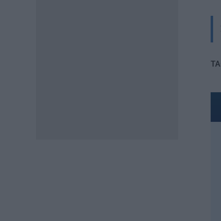
Διορισμοί εκπαιδευτικών:
Πότε βγαίνουν τα ονόματα
07.08.2026 - 19:21
ΕΙΔΗΣΕΙΣ
TA
Ποιοί σπουδαστές θα λάβουν
επίδομα 600 ευρώ
07.08.2026 - 18:19
ΕΙΔΗΣΕΙΣ
Επίδομα έως 500 ευρώ τον
μήνα: Οι δικαιούχοι
07.08.2026 - 17:08
ΕΙΔΗΣΕΙΣ
Γονικές παροχές και δωρεές:
Οι «παγίδες» και τα λάθη
07.08.2026 - 16:19