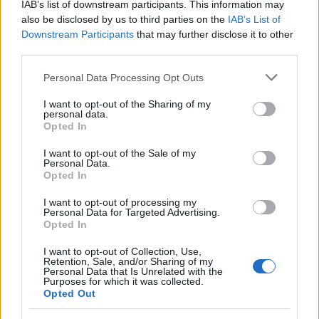
IAB’s list of downstream participants. This information may
also be disclosed by us to third parties on the
IAB’s List of
Downstream Participants
that may further disclose it to other
third parties.
Please note that this website/app uses one or more Google
Personal Data Processing Opt Outs
services and may gather and store information including but
not limited to your visit or usage behaviour. You may click to
I want to opt-out of the Sharing of my
personal data.
grant or deny consent to Google and its third-party tags to
Opted In
use your data for below specified purposes in below Google
consent section.
I want to opt-out of the Sale of my
Personal Data.
Opted In
I want to opt-out of processing my
Personal Data for Targeted Advertising.
Opted In
I want to opt-out of Collection, Use,
Retention, Sale, and/or Sharing of my
Personal Data that Is Unrelated with the
Purposes for which it was collected.
Opted Out