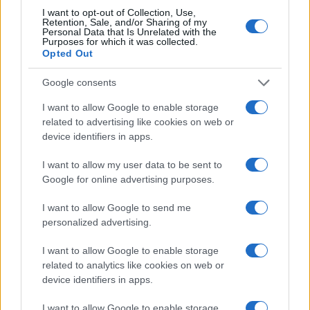
I want to opt-out of Collection, Use,
Retention, Sale, and/or Sharing of my
Για την Ειδική Αγωγή δεν δίνονται καν στατιστικά
Personal Data that Is Unrelated with the
Purposes for which it was collected.
στοιχεία (!) και η Έκθεση επισημαίνει ότι «η επιτυχής
Opted Out
ενσωμάτωση εξακολουθεί να αποτελεί πρόκληση». Εδώ
είναι η απόλυτη υστέρηση.
Google consents
Στο μαθησιακό πεδίο η εικόνα είναι ζοφερή. «Μεγάλο
I want to allow Google to enable storage
ποσοστό Ελλήνων μαθητών δεν επιτυγχάνει ένα
related to advertising like cookies on web or
ελάχιστο επίπεδο επάρκειας στα Μαθηματικά, στην
device identifiers in apps.
Ανάγνωση ή στις Φυσικές Επιστήμες, ενώ πολύ λίγοι
I want to allow my user data to be sent to
διαθέτουν προηγμένες δεξιότητες. Στο πρόγραμμα του
Google for online advertising purposes.
ΟΟΣΑ του 2022 για τη διεθνή αξιολόγηση μαθητών
(PISA), το 47,2 % των ατόμων ηλικίας 15 ετών είχαν
I want to allow Google to send me
χαμηλές επιδόσεις στα μαθηματικά, το 37,6 % στην
personalized advertising.
ανάγνωση και το 37,3 % στις φυσικές επιστήμες (ΟΟΣΑ,
I want to allow Google to enable storage
2023α).
related to analytics like cookies on web or
device identifiers in apps.
Τα ποσοστά αυτά συγκαταλέγονται μεταξύ των
υψηλότερων ποσοστών χαμηλών επιδόσεων στην ΕΕ
I want to allow Google to enable storage