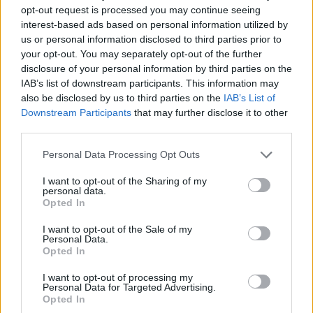
opt-out request is processed you may continue seeing
interest-based ads based on personal information utilized by
us or personal information disclosed to third parties prior to
your opt-out. You may separately opt-out of the further
disclosure of your personal information by third parties on the
IAB’s list of downstream participants. This information may
also be disclosed by us to third parties on the
IAB’s List of
Downstream Participants
that may further disclose it to other
third parties.
Please note that this website/app uses one or more Google
Personal Data Processing Opt Outs
services and may gather and store information including but
not limited to your visit or usage behaviour. You may click to
I want to opt-out of the Sharing of my
personal data.
grant or deny consent to Google and its third-party tags to
Opted In
use your data for below specified purposes in below Google
consent section.
I want to opt-out of the Sale of my
Personal Data.
Opted In
Το ποσοστό των ατόμων, που εγκαταλείπουν πρόωρα
I want to opt-out of processing my
Personal Data for Targeted Advertising.
την εκπαίδευση και την κατάρτιση, είναι χαμηλό.
Opted In
Πρόβλημα υπάρχει κυρίως στις αγροτικές περιοχές.