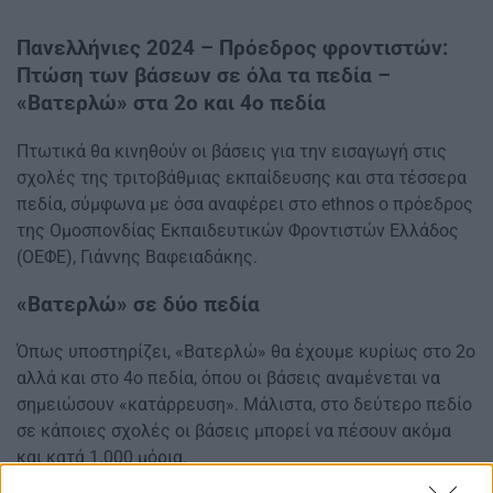
Πανελλήνιες 2024 – Πρόεδρος φροντιστών:
Πτώση των βάσεων σε όλα τα πεδία –
«Βατερλώ» στα 2ο και 4ο πεδία
Πτωτικά θα κινηθούν οι βάσεις για την εισαγωγή στις
σχολές της τριτοβάθμιας εκπαίδευσης και στα τέσσερα
πεδία, σύμφωνα με όσα αναφέρει στο ethnos ο πρόεδρος
της Ομοσπονδίας Εκπαιδευτικών Φροντιστών Ελλάδος
(ΟΕΦΕ), Γιάννης Βαφειαδάκης.
«Βατερλώ» σε δύο πεδία
Όπως υποστηρίζει, «Βατερλώ» θα έχουμε κυρίως στο 2ο
αλλά και στο 4ο πεδία, όπου οι βάσεις αναμένεται να
σημειώσουν «κατάρρευση». Μάλιστα, στο δεύτερο πεδίο
σε κάποιες σχολές οι βάσεις μπορεί να πέσουν ακόμα
και κατά 1.000 μόρια.