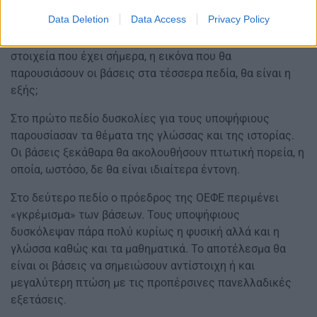
Η εικόνα ανά πεδίο
Data Deletion
Data Access
Privacy Policy
Κατά την εκτίμηση του κ. Βαφειαδάκη, με βάση τα
στοιχεία που έχει σήμερα, η εικόνα που θα
παρουσιάσουν οι βάσεις στα τέσσερα πεδία, θα είναι η
εξής;
Στο πρώτο πεδίο δυσκολίες για τους υποψήφιους
παρουσίασαν τα θέματα της γλώσσας και της ιστορίας.
Οι βάσεις ξεκάθαρα θα ακολουθήσουν πτωτική πορεία, η
οποία, ωστόσο, δε θα είναι ιδιαίτερα έντονη.
Στο δεύτερο πεδίο ο πρόεδρος της ΟΕΦΕ περιμένει
«γκρέμισμα» των βάσεων. Τους υποψήφιους
δυσκόλεψαν πάρα πολύ κυρίως η φυσική αλλά και η
γλώσσα καθώς και τα μαθηματικά. Το αποτέλεσμα θα
είναι οι βάσεις να σημειώσουν αντίστοιχη ή και
μεγαλύτερη πτώση με τις προπέρσινες πανελλαδικές
εξετάσεις.