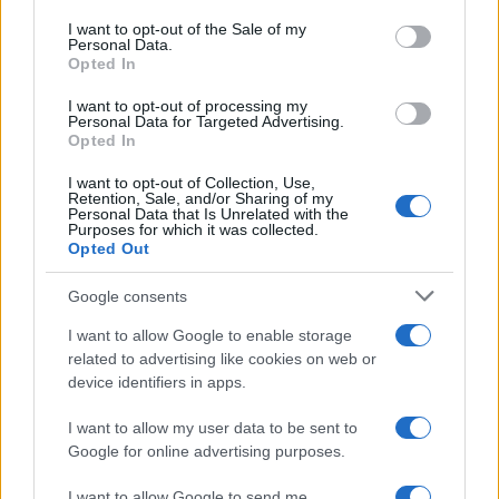
consent section.
I want to opt-out of the Sale of my
Personal Data.
Opted In
I want to opt-out of processing my
Personal Data for Targeted Advertising.
Opted In
I want to opt-out of Collection, Use,
Βασικές αιτίες γι’ αυτά είναι τα θέματα στη γλώσσα, στα
Retention, Sale, and/or Sharing of my
Personal Data that Is Unrelated with the
μαθηματικά και κυρίως στη φυσική. Ιδιαίτερα για τη
Purposes for which it was collected.
φυσική ο κ. Βαφειαδάκης σημειώνει ότι τα θέματα στο
Opted Out
σύνολό τους ήταν λανθασμένα και είχαν αχρείαστες
Google consents
παγίδες.
I want to allow Google to enable storage
«Όταν κάποια θέματα είναι δύσκολα, δε σημαίνει κατ’
related to advertising like cookies on web or
ανάγκη ότι είναι και κακά. Στα μαθηματικά τα θέματα
device identifiers in apps.
ήταν δύσκολα, δεν ήταν, όμως, κακά. Στη φυσική έγινε η…
σφαγή του Δράμαλη, διότι τα θέματα ήταν λάθος
I want to allow my user data to be sent to
Google for online advertising purposes.
συνολικά. Είχαν λανθασμένη στόχευση αχρείαστες
παγίδες και δεν υπήρχε διαβάθμιση σε αυτά. Πηγαίναμε
I want to allow Google to send me