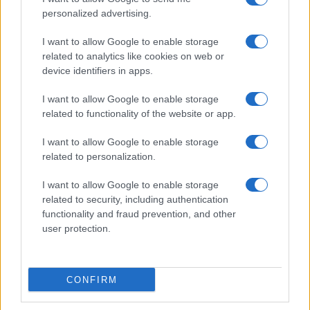
από παγίδα σε κόντρα παγίδα, ενώ η άσκηση του 4ου
personalized advertising.
θέματος ήταν κατασκευασμένη και όχι βγαλμένη από τη
ζωή», λέει στο ethnos ο κ. Βαφειαδάκης.
I want to allow Google to enable storage
related to analytics like cookies on web or
Κατά τον ίδιο, στη φυσική σίγουρα έχει συμβεί να
device identifiers in apps.
αδικηθούν κάποιοι καλοί μαθητές, οι οποίοι διάβασαν
περισσότερο από άλλους κατά τη διάρκεια της χρονιάς.
I want to allow Google to enable storage
related to functionality of the website or app.
«Για παράδειγμα, αν κάποιος μαθητής διάβασε για να
I want to allow Google to enable storage
γράψει για 13 και κάποιος άλλος για να γράψει για 7,
related to personalization.
εξαιτίας των θεμάτων της φυσικής θα πάρουν και οι δύο
5. Αυτό σημαίνει ότι αδικείται ο μαθητής που μελέτησε
I want to allow Google to enable storage
περισσότερο όλη τη χρονιά. Γι’ αυτό η επιτροπή
related to security, including authentication
εξετάσεων αναγκάστηκε να βγάλει ανακοίνωση για τα
functionality and fraud prevention, and other
θέματα της φυσικής. Θα πρέπει να δει το υπουργείο,
user protection.
ποιοι είναι εκείνοι που αποφάσισαν για τα θέματα στη
φυσική, για να μην τους ξαναβάλουν σε αυτήν τη θέση»,
σημειώνει ο πρόεδρος της Ομοσπονδίας Εκπαιδευτικών
CONFIRM
Φροντιστών Ελλάδος.