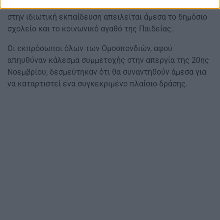
των Ομοσπονδιών, γιατί από τις δραματικές εξελίξεις
στην ιδιωτική εκπαίδευση απειλείται άμεσα το δημόσιο
σχολείο και το κοινωνικό αγαθό της Παιδείας.
Οι εκπρόσωποι όλων των Ομοσπονδιών, αφού
απηυθύναν κάλεσμα συμμετοχής στην απεργία της 20ης
Νοεμβρίου, δεσμεύτηκαν ότι θα συναντηθούν άμεσα για
να καταρτιστεί ένα συγκεκριμένο πλαίσιο δράσης.