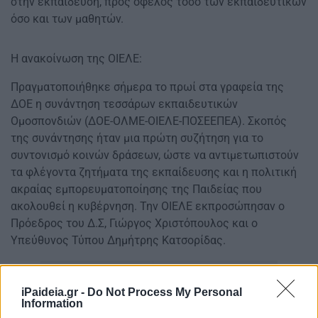
στην εκπαίδευση, προς όφελος τόσο των εκπαιδευτικών
όσο και των μαθητών.
H ανακοίνωση της ΟΙΕΛΕ:
Πραγματοποιήθηκε σήμερα το πρωί στα γραφεία της
ΔΟΕ η συνάντηση τεσσάρων εκπαιδευτικών
Ομοσπονδιών (ΔΟΕ-ΟΛΜΕ-ΟΙΕΛΕ-ΠΟΣΕΕΠΕΑ). Σκοπός
της συνάντησης ήταν μια πρώτη συζήτηση για το
συντονισμό κοινών δράσεων, ώστε να αντιμετωπιστούν
τα φλέγοντα ζητήματα της εκπαίδευσης και η πολιτική
ακραίας εμπορευματοποίησης της Παιδείας που
ακολουθεί η κυβέρνηση. Την ΟΙΕΛΕ εκπροσώπησαν ο
Πρόεδρος του Δ.Σ, Γιώργος Χριστόπουλος και ο
Υπεύθυνος Τύπου Δημήτρης Κατσορίδας.
iPaideia.gr -
Do Not Process My Personal
Information