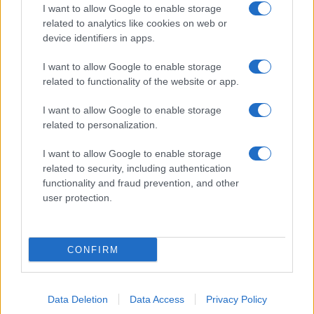
τα μέλη τους στο χώρο εργασίας τους.
I want to allow Google to enable storage
related to analytics like cookies on web or
Ο Πρόεδρος της ΟΙΕΛΕ αναφέρθηκε αναλυτικά στο
device identifiers in apps.
σχέδιο εμπορευματοποίησης της εκπαίδευσης, όπως
I want to allow Google to enable storage
αυτό έχει εκφραστεί με κρίσιμες νομοθετικές
related to functionality of the website or app.
πρωτοβουλίες της κυβέρνησης (ισοτίμηση τίτλων
κολλεγίων με αυτούς των δημόσιων πανεπιστημίων,
I want to allow Google to enable storage
νόμος Κεραμέως για την ιδιωτική εκπαίδευση, εφαρμογή
related to personalization.
Ελάχιστης Βάσης Εισαγωγής
, νόμος για τα
ιδιωτικά
πανεπιστήμια
). Έκανε ιδιαίτερη αναφορά στην εισβολή
I want to allow Google to enable storage
related to security, including authentication
των funds στην ιδιωτική εκπαίδευση, συνδέοντάς την με
functionality and fraud prevention, and other
το νόμο με τα ιδιωτικά πανεπιστήμια. Τόνισε ότι είναι
user protection.
ορατός πια ο κίνδυνος παράκαμψης του εθνικού
απολυτηρίου και των πανελλαδικών εξετάσεων και της
δημιουργίας ιδιωτικών υπεραγορών εκπαίδευσης, όπου
CONFIRM
τα παιδιά θα μπαίνουν στην προσχολική αγωγή και θα
αποφοιτούν με πανεπιστημιακό τίτλο χωρίς διαδικασίες
διαφάνειας και ισονομίας. Πρότεινε για την
Data Deletion
Data Access
Privacy Policy
αντιμετώπιση του κινδύνου αυτού, κοινή δράση όλων