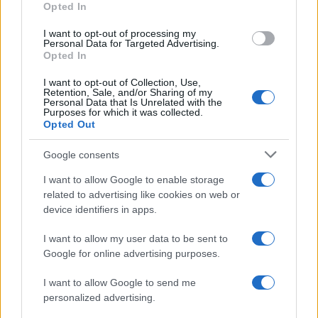
Opted In
I want to opt-out of processing my
Personal Data for Targeted Advertising.
Opted In
Οι εκπρόσωποι των Ομοσπονδιών των δημόσιων
I want to opt-out of Collection, Use,
εκπαιδευτικών (ΔΟΕ-ΟΛΜΕ) αναφέρθηκαν στον
Retention, Sale, and/or Sharing of my
Personal Data that Is Unrelated with the
εντεινόμενο αυταρχισμό εκ μέρους της κυβέρνησης,
Purposes for which it was collected.
στις εκδικητικές διώξεις συνδικαλιστών, στις
Opted Out
χαμηλότατες αποδοχές των εκπαιδευτικών, στην
δραματική κτηριακή κατάσταση που βρίσκονται πολλές
Google consents
σχολικές μονάδες και στα ζητήματα αξιολόγησης-
I want to allow Google to enable storage
κατηγοριοποίησης του δημόσιου σχολείου. Οι
related to advertising like cookies on web or
εκπρόσωποι της ΠΟΣΕΕΠΕΑ (Ομοσπονδία Συλλόγων
device identifiers in apps.
Ειδικού Εκπαιδευτικού Προσωπικού Ειδικής Αγωγής)
I want to allow my user data to be sent to
μίλησαν για την τραγική υποστελέχωση των σχολείων
Google for online advertising purposes.
από ειδικούς επιστήμονες (ψυχολόγους, νοσηλευτές,
ειδικούς παιδαγωγούς), για τους κινδύνους που
I want to allow Google to send me
αντιμετωπίζουν στη σημερινή εποχή οι μαθητές και για
personalized advertising.
τις πολύ δύσκολες εργασιακές συνθήκες που βιώνουν