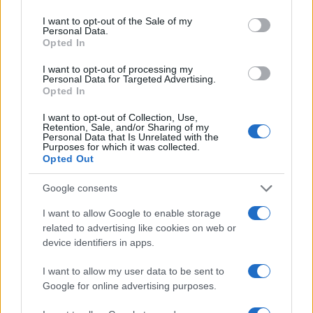
use your data for below specified purposes in below Google
consent section.
I want to opt-out of the Sale of my
Personal Data.
Opted In
I want to opt-out of processing my
Personal Data for Targeted Advertising.
Η κάθετη αντίθεση του συλλόγου γονέων και κηδεμόνων,
Opted In
οι ενδοιασμοί καθηγητών, μαθητών, και διοίκησης πλέον
του σχολείου, καθώς και η αισθητική υποβάθμιση της
I want to opt-out of Collection, Use,
Retention, Sale, and/or Sharing of my
αρχικής αυλής, συν το γεγονός της δραματικής μείωσης
Personal Data that Is Unrelated with the
Purposes for which it was collected.
του χώρου αύλησης των μαθητών επιβάλλει την
Opted Out
αμέριστη συμπαράστασή μας στην προσπάθεια των
διαφόρων φορέων για την απομάκρυνση της κατασκευής
Google consents
αυτής και για την αποκατάσταση της αυλής στην αρχική
I want to allow Google to enable storage
της μορφή, με σκοπό να εξυπηρετεί την αρχική της
related to advertising like cookies on web or
αποστολή.
device identifiers in apps.
Το γεγονός της έλλειψης μέτρων προστασίας στο
I want to allow my user data to be sent to
εργοτάξιο που στήθηκε, της διατήρησης της ρύπανσης
Google for online advertising purposes.
που δημιουργήθηκε, μας δείχνει ότι από τον όλο
σχεδιασμό απουσίασε το ενδιαφέρον και η πρόνοια για