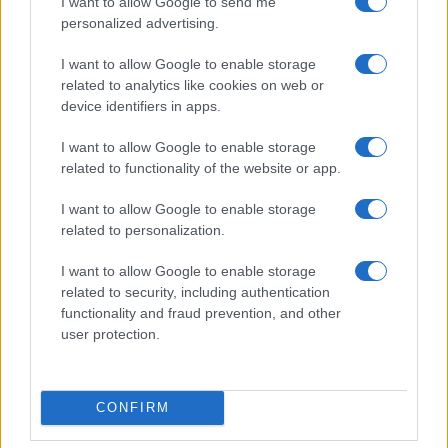
I want to allow Google to send me
την εξυπηρέτηση και το όφελος των μαθητών. Αυτό σε
personalized advertising.
συνδυασμό με την εξελισσόμενη πανδημία, μας γεννά
I want to allow Google to enable storage
πολλά ερωτηματικά για την αναγκαιότητα του έργου, για
related to analytics like cookies on web or
τους σκοπούς που εξυπηρετεί, ενώ καθιστά επείγουσα
device identifiers in apps.
την ανάγκη αποκατάστασης του χώρου στην αρχική
μορφή σχεδιασμού προς όφελος των μαθητών.
I want to allow Google to enable storage
related to functionality of the website or app.
Οι ετεροχρονισμένες αβέβαιες υποσχέσεις της
Δημοτικής Αρχής για χρηστικές βελτιώσεις στο έργο
I want to allow Google to enable storage
κινούνται στην κατεύθυνση της υιοθέτησης
related to personalization.
ιδιωτικοοικονομικών κριτηρίων λειτουργίας και της
I want to allow Google to enable storage
αξιοποίησης του νέου αντιδραστικού θεσμικού πλαισίου
related to security, including authentication
για την «οικονομική αυτονομία» των σχολικών μονάδων
functionality and fraud prevention, and other
με κάθε πρόσφορο μέσο, με εμφανή τα δυσάρεστα έως
user protection.
βλαπτικά αποτελέσματα αυτών των πολιτικών
επιλογών.
CONFIRM