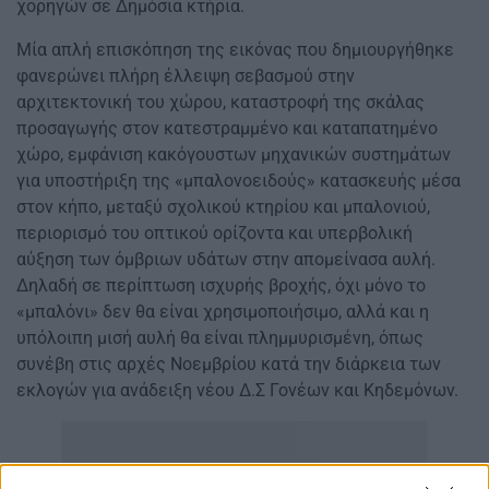
χορηγών σε Δημόσια κτήρια.
Μία απλή επισκόπηση της εικόνας που δημιουργήθηκε
φανερώνει πλήρη έλλειψη σεβασμού στην
αρχιτεκτονική του χώρου, καταστροφή της σκάλας
προσαγωγής στον κατεστραμμένο και καταπατημένο
χώρο, εμφάνιση κακόγουστων μηχανικών συστημάτων
για υποστήριξη της «μπαλονοειδούς» κατασκευής μέσα
στον κήπο, μεταξύ σχολικού κτηρίου και μπαλονιού,
περιορισμό του οπτικού ορίζοντα και υπερβολική
αύξηση των όμβριων υδάτων στην απομείνασα αυλή.
Δηλαδή σε περίπτωση ισχυρής βροχής, όχι μόνο το
«μπαλόνι» δεν θα είναι χρησιμοποιήσιμο, αλλά και η
υπόλοιπη μισή αυλή θα είναι πλημμυρισμένη, όπως
συνέβη στις αρχές Νοεμβρίου κατά την διάρκεια των
εκλογών για ανάδειξη νέου Δ.Σ Γονέων και Κηδεμόνων.