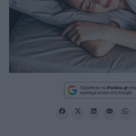
Πρόσθεσε το
iPaideia.gr
στα
αγαπημένα σου στη Google