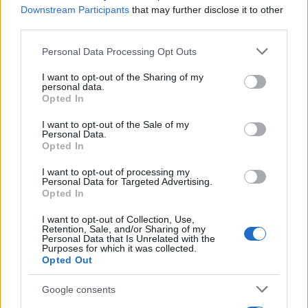
Downstream Participants
that may further disclose it to other
third parties.
Please note that this website/app uses one or more Google
Personal Data Processing Opt Outs
services and may gather and store information including but
not limited to your visit or usage behaviour. You may click to
I want to opt-out of the Sharing of my
personal data.
grant or deny consent to Google and its third-party tags to
Opted In
use your data for below specified purposes in below Google
consent section.
I want to opt-out of the Sale of my
Personal Data.
Opted In
Ακολουθείστε το iPaideia.gr στο Go
I want to opt-out of processing my
Ειδήσεις
Personal Data for Targeted Advertising.
Tελευταίες
για την Παιδεία και την εργασ
Opted In
I want to opt-out of Collection, Use,
Retention, Sale, and/or Sharing of my
Personal Data that Is Unrelated with the
Purposes for which it was collected.
Opted Out
Google consents