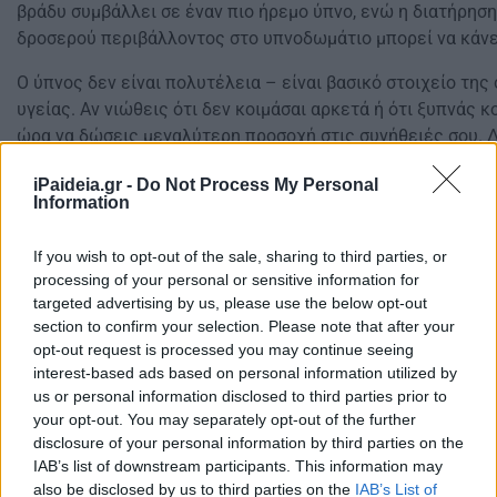
βράδυ συμβάλλει σε έναν πιο ήρεμο ύπνο, ενώ η διατήρηση
δροσερού περιβάλλοντος στο υπνοδωμάτιο μπορεί να κάνε
Ο ύπνος δεν είναι πολυτέλεια – είναι βασικό στοιχείο της
υγείας. Αν νιώθεις ότι δεν κοιμάσαι αρκετά ή ότι ξυπνάς 
ώρα να δώσεις μεγαλύτερη προσοχή στις συνήθειές σου. Δ
ο αριθμός των ωρών που κοιμάσαι, αλλά και η ποιότητα το
iPaideia.gr -
Do Not Process My Personal
ξεκούραστο βράδυ μπορεί να αλλάξει όχι μόνο τη διάθεσή 
Information
συνολικά την ποιότητα της ζωής σου.
If you wish to opt-out of the sale, sharing to third parties, or
Δείτε εδώ
Πότε χρησιμοποιούμε το τελικό «ν» – Ένας απλό
processing of your personal or sensitive information for
θυμάστε
targeted advertising by us, please use the below opt-out
section to confirm your selection. Please note that after your
opt-out request is processed you may continue seeing
interest-based ads based on personal information utilized by
us or personal information disclosed to third parties prior to
your opt-out. You may separately opt-out of the further
disclosure of your personal information by third parties on the
IAB’s list of downstream participants. This information may
also be disclosed by us to third parties on the
IAB’s List of