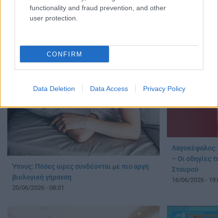
Παρουσίασε συμπτώματα μηνιγγίτιδας
functionality and fraud prevention, and other
Πότε αρχίζουμ
29/07/2026 - 20:52
user protection.
δείχνει μελέτ
21/06/2026 - 14:
CONFIRM
Data Deletion
Data Access
Privacy Policy
Λαγοκέφαλος: 
– Οι οδηγίες 
Ύπνος: Πόσες ώρες συνδέονται με πιο αργή
Σταυρού
βιολογική γήρανση
16/06/2026 - 19:
20/06/2026 - 08:01