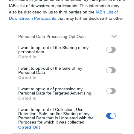
IAB’s list of downstream participants. This information may
also be disclosed by us to third parties on the
IAB’s List of
Downstream Participants
that may further disclose it to other
third parties.
Please note that this website/app uses one or more Google
Personal Data Processing Opt Outs
services and may gather and store information including but
not limited to your visit or usage behaviour. You may click to
I want to opt-out of the Sharing of my
personal data.
grant or deny consent to Google and its third-party tags to
Opted In
use your data for below specified purposes in below Google
consent section.
I want to opt-out of the Sale of my
Personal Data.
Opted In
I want to opt-out of processing my
Personal Data for Targeted Advertising.
Opted In
I want to opt-out of Collection, Use,
Retention, Sale, and/or Sharing of my
Personal Data that Is Unrelated with the
Purposes for which it was collected.
Η ημερομηνία διεξαγωγής της κλήρωσης και οι οριστικοί
Opted Out
πίνακες δικαιούχων αναμένονται εντός του β΄