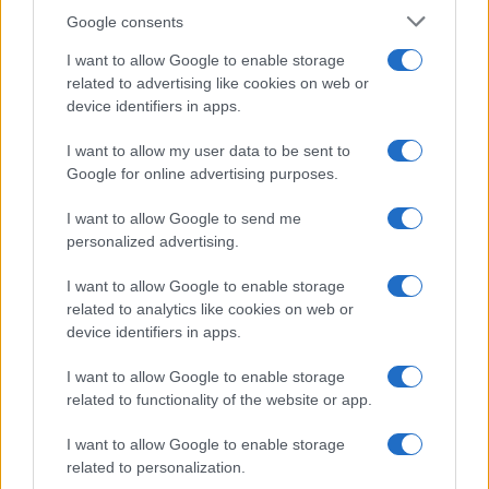
δεκαπενθήμερου του Απριλίου και πριν από το Πάσχα.
Google consents
Επομένως, όσοι έχουν καταθέσει σχετική αίτηση θα
I want to allow Google to enable storage
ενημερωθούν για τα αποτελέσματα της κλήρωσης μέσω
related to advertising like cookies on web or
sms και ηλεκτρονικού ταχυδρομείου σύμφωνα με τα
device identifiers in apps.
στοιχεία που δήλωσαν κατά την αίτηση.
I want to allow my user data to be sent to
Η Υπουργός Τουρισμού, Όλγα Κεφαλογιάννη τόνισε ότι
Google for online advertising purposes.
το πρόγραμμα στοχεύει στην διεύρυνση του εσωτερικού
τουρισμού και την επιμήκυνση της τουριστικής περιόδου
I want to allow Google to send me
με αναμενόμενο ευκρινές αποτύπωμα στις τοπικές
personalized advertising.
κοινωνίες και οικονομίες. Επιπρόσθετα επεσήμανε το
I want to allow Google to enable storage
ισχυρό κοινωνικό πρόσημο του νέου προγράμματος με
related to analytics like cookies on web or
τη σημαντική στήριξη των δικαιούχων, την αύξηση του
device identifiers in apps.
κριτηρίου για το εισόδημα, την ένταξη νέων κατηγοριών
ειδικών κοινωνικών ομάδων.
I want to allow Google to enable storage
related to functionality of the website or app.
Ο Υπουργός Ψηφιακής Διακυβέρνησης, Δημήτρης
Παπαστεργίου ανέφερε με τη σειρά του: «Ως Υπουργείο
I want to allow Google to enable storage
Ψηφιακής Διακυβέρνησης αξιοποιούμε όλα τα σύγχρονα
related to personalization.