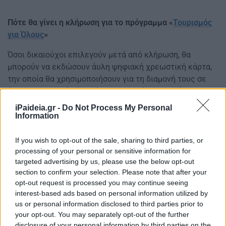
Πότε θα γίνει η κλήρωση για το πρόγραμμα «
Τουρισμός
για Όλους
»
Όσοι δικαιούχοι επιλεγούν μετά από κλήρωση, θα
μπορούν να εκδώσουν άυλη ψηφιακή χρεωστική κάρτα,
την οποία θα χρησιμοποιήσουν για τη διαμονή τους σε
όποιο ξενοδοχείο ή κατάλυμα της χώρας επιλέξουν
χωρίς καμία γραφειοκρατική διαδικασία.
iPaideia.gr -
Do Not Process My Personal
Information
If you wish to opt-out of the sale, sharing to third parties, or
processing of your personal or sensitive information for
targeted advertising by us, please use the below opt-out
section to confirm your selection. Please note that after your
opt-out request is processed you may continue seeing
interest-based ads based on personal information utilized by
us or personal information disclosed to third parties prior to
your opt-out. You may separately opt-out of the further
disclosure of your personal information by third parties on the