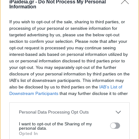
iPaideia.gr -
Do Not Process My Personal
συζητείται εντάχθηκε η διάταξη για το «Σπίτι μου 2»
.
Information
If you wish to opt-out of the sale, sharing to third parties, or
Το πρόγραμμα θα «τρέξει» από τις αρχές του ’25 με
processing of your personal or sensitive information for
προϋπολογισμό 2 δισ. ευρώ, πόρους που εξασφάλισε ο
targeted advertising by us, please use the below opt-out
Πρωθυπουργός μετά από διαπραγμάτευση με την
section to confirm your selection. Please note that after your
Ευρωπαϊκή Επιτροπή. Στο πρόγραμμα διευρύναμε το
opt-out request is processed you may continue seeing
ηλικιακό όριο καθώς οι δικαιούχοι μπορούν να είναι έως
interest-based ads based on personal information utilized by
us or personal information disclosed to third parties prior to
και 50 ετών. Αυξήσαμε το ποσό της αξίας του
your opt-out. You may separately opt-out of the further
συμβολαίου στα 250.000 ευρώ, με το εισοδηματικό όριο
disclosure of your personal information by third parties on the
στα 28.000 ευρώ και 4.000 ευρώ ανά παιδί ενώ για τον
IAB’s list of downstream participants. This information may
μονογονέα το εισοδηματικό όριο αυξάνεται στα 31.000
also be disclosed by us to third parties on the
IAB’s List of
ευρώ και 5.000 ευρώ ανά παιδί. Επίσης για τους
Downstream Participants
that may further disclose it to other
τρίτεκνους και πολύτεκνους το κράτος θα καλύπτει το
third parties.
75% του επιτοκίου».
Please note that this website/app uses one or more Google
Personal Data Processing Opt Outs
services and may gather and store information including but
Η υπουργός, αναφέρθηκε επίσης, στα προγράμματα
not limited to your visit or usage behaviour. You may click to
I want to opt-out of the Sharing of my
λειτουργικής ανακαίνισης σπιτιών και επαγγελματικών
personal data.
grant or deny consent to Google and its third-party tags to
χώρων Ατόμων με Αναπηρία, η υλοποίηση των οποίων
Opted In
use your data for below specified purposes in below Google