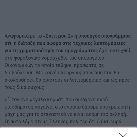
Αναφορικά με το
«Σπίτι μου 2» η υπουργός υπογράμμισε
ότι, η διάταξη που αφορά στις τεχνικές λεπτομέρειες
για τη χρηματοδότηση του προγράμματος
έχει ενταχθεί
στο φορολογικό νομοσχέδιο του υπουργείου
Οικονομικών το οποίο τέθηκε, πρόσφατα, σε
διαβούλευση. Με κοινή υπουργική απόφαση που θα
ακολουθήσει, θα οριστούν οι λεπτομέρειες και ως προς
τους δικαιούχους.
« Όταν ένα μεγάλο κομμάτι του οικογενειακού
εισοδήματος πηγαίνει στο ενοίκιο έχουμε υποχρέωση η
μάχη μας για το στεγαστικό να είναι ακόμη πιο σκληρή.
Γι’ αυτό λέμε στους Έλληνες πολίτες ότι 5 δισ. ευρώ
έως το 2027 κατευθύνονται σε στεγαστικά
προγράμματα.
Στο φορολογικό νομοσχέδιο που