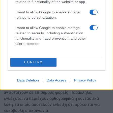
related to functionality of the website or app.
I want to allow Google to enable storage
related to personalization.
I want to allow Google to enable storage
related to security, including authentication
functionality and fraud prevention, and other
user protection.
CONFIRM
Τα μηνύματα αυτού του τύπου συχνά περιλαμβάνουν
Data Deletion
Data Access
Privacy Policy
ύποπτες διευθύνσεις αποστολέα ή συνδέσμους που δεν
αντιστοιχούν σε επίσημους φορείς. Παράλληλα,
ενδέχεται να περιέχουν ορθογραφικά ή συντακτικά
λάθη, τα οποία αποτελούν ένδειξη ότι πρόκειται για
κακόβουλη επικοινωνία.