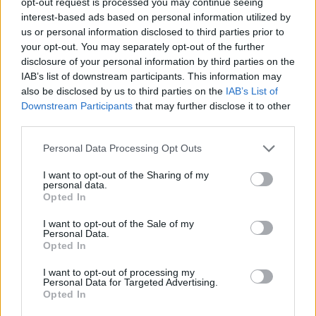
opt-out request is processed you may continue seeing
interest-based ads based on personal information utilized by
us or personal information disclosed to third parties prior to
your opt-out. You may separately opt-out of the further
disclosure of your personal information by third parties on the
IAB’s list of downstream participants. This information may
also be disclosed by us to third parties on the
IAB’s List of
Downstream Participants
that may further disclose it to other
ΔΕΙΤΕ
Fuel Pass 2026: ΑΝΟΙΓΕΙ η πλατφόρμα-Ποιοί είναι
third parties.
οι δικαιούχοι, τα ποσά και ο τρόπος πληρωμής
Please note that this website/app uses one or more Google
Personal Data Processing Opt Outs
services and may gather and store information including but
Επιπλέον, συνιστάται η αποφυγή κοινοποίησης
not limited to your visit or usage behaviour. You may click to
I want to opt-out of the Sharing of my
ευαίσθητων πληροφοριών, όπως κωδικοί πρόσβασης,
personal data.
grant or deny consent to Google and its third-party tags to
Opted In
στοιχεία τραπεζικών καρτών ή προσωπικά δεδομένα, σε
use your data for below specified purposes in below Google
τρίτους που εμφανίζονται ως διαμεσολαβητές ή
consent section.
I want to opt-out of the Sale of my
συνεργάτες. Η προσοχή είναι κρίσιμη, ιδιαίτερα όταν τα
Personal Data.
Opted In
μηνύματα δημιουργούν αίσθηση επείγοντος.
I want to opt-out of processing my
Τι είναι το phishing και πώς αναγνωρίζεται
Personal Data for Targeted Advertising.
Opted In
Η Εθνική Αρχή Κυβερνοασφάλειας υπενθυμίζει ότι το