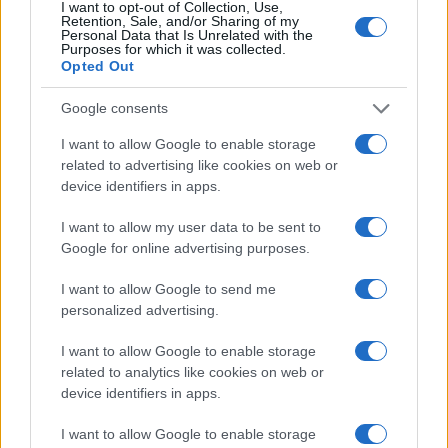
I want to opt-out of Collection, Use,
phishing αποτελεί μορφή ηλεκτρονικής απάτης, κατά
Retention, Sale, and/or Sharing of my
Personal Data that Is Unrelated with the
την οποία ο αποστολέας προσποιείται έναν αξιόπιστο
Purposes for which it was collected.
οργανισμό. Μέσω αυτής της μεθόδου επιχειρεί να
Opted Out
παραπλανήσει τον χρήστη ώστε να αποκαλύψει
Google consents
προσωπικά ή οικονομικά στοιχεία.
I want to allow Google to enable storage
related to advertising like cookies on web or
device identifiers in apps.
I want to allow my user data to be sent to
Google for online advertising purposes.
I want to allow Google to send me
personalized advertising.
I want to allow Google to enable storage
related to analytics like cookies on web or
device identifiers in apps.
I want to allow Google to enable storage