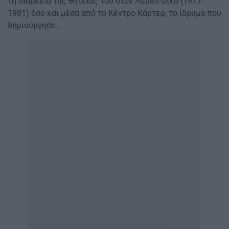
τη διάρκεια της θητείας του στον Λευκό Οίκο (1977-
1981) όσο και μέσα από το Κέντρο Κάρτερ, το ίδρυμα που
δημιούργησε.