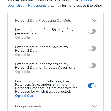
Η υγεία του Κάρτερ άρχισε να κλονίζεται το 2019, με
also be disclosed by us to third parties on the
IAB’s List of
Downstream Participants
that may further disclose it to other
επανειλημμένες εισαγωγές στο νοσοκομείο. Το 2023,
third parties.
επέλεξε να περάσει τον τελευταίο χρόνο της ζωής του
στο σπίτι του, με την οικογένειά του κοντά. Η Ρόζαλιν
Please note that this website/app uses one or more Google
Personal Data Processing Opt Outs
Κάρτερ απεβίωσε τον Νοέμβριο του 2023, και ο Κάρτερ
services and may gather and store information including but
not limited to your visit or usage behaviour. You may click to
I want to opt-out of the Sharing of my
την αποχαιρέτησε σε μια από τις σπάνιες δημόσιες
personal data.
grant or deny consent to Google and its third-party tags to
εμφανίσεις του.
Opted In
use your data for below specified purposes in below Google
consent section.
I want to opt-out of the Sale of my
Personal Data.
Opted In
I want to opt-out of processing my
Personal Data for Targeted Advertising.
Opted In
I want to opt-out of Collection, Use,
Retention, Sale, and/or Sharing of my
Personal Data that Is Unrelated with the
Purposes for which it was collected.
Opted Out
Google consents