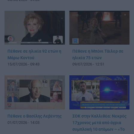
Πέθανε σε ηλικία 92 ετών η
Πέθανε η Μπόνι Τάιλερ σε
Μάρω Κοντού
ηλικία 75 ετών
15/07/2026 - 09:43
09/07/2026 - 12:51
Πέθανε ο Βασίλης Λεβέντης
ΣΟΚ στην Καλλιθέα: Νεκρός
01/07/2026 - 14:03
17χρονος μετά από άγρια
συμπλοκή 10 ατόμων – «Το