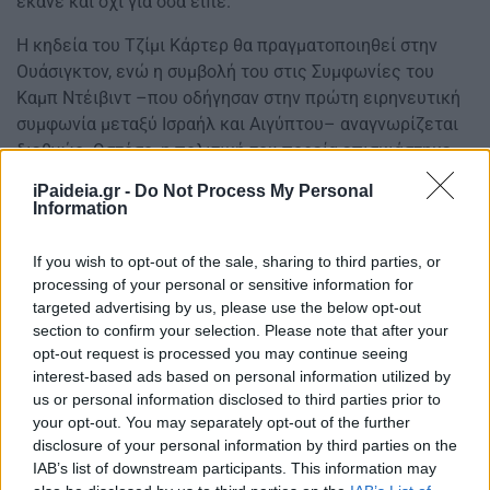
έκανε και όχι για όσα είπε.
Η κηδεία του Τζίμι Κάρτερ θα πραγματοποιηθεί στην
Ουάσιγκτον, ενώ η συμβολή του στις Συμφωνίες του
Καμπ Ντέιβιντ –που οδήγησαν στην πρώτη ειρηνευτική
συμφωνία μεταξύ Ισραήλ και Αιγύπτου– αναγνωρίζεται
διεθνώς. Ωστόσο, η πολιτική του πορεία επισκιάστηκε
από την κρίση των ομήρων στο Ιράν, γεγονός που
iPaideia.gr -
Do Not Process My Personal
συνέβαλε στην απώλεια της επανεκλογής του.
Information
If you wish to opt-out of the sale, sharing to third parties, or
Μετά την προεδρία, ο Κάρτερ αφοσιώθηκε σε
processing of your personal or sensitive information for
ανθρωπιστικές δραστηριότητες, ιδρύοντας το Κέντρο
targeted advertising by us, please use the below opt-out
Κάρτερ και προωθώντας την ανάπτυξη, την υγεία και την
section to confirm your selection. Please note that after your
ειρήνη. Το 2002, τιμήθηκε με το Νόμπελ Ειρήνης για τη
opt-out request is processed you may continue seeing
μακροχρόνια προσφορά του. Παρέμεινε δραστήριος
interest-based ads based on personal information utilized by
μέχρι τα βαθιά γεράματα, συμμετέχοντας σε
us or personal information disclosed to third parties prior to
φιλανθρωπικές δράσεις και προγράμματα, με τη σύζυγό
your opt-out. You may separately opt-out of the further
disclosure of your personal information by third parties on the
του, Ρόζαλιν, πάντα στο πλευρό του.
IAB’s list of downstream participants. This information may