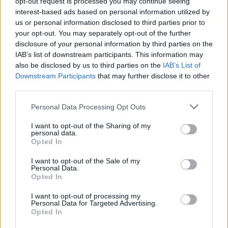
opt-out request is processed you may continue seeing
interest-based ads based on personal information utilized by
us or personal information disclosed to third parties prior to
your opt-out. You may separately opt-out of the further
disclosure of your personal information by third parties on the
IAB’s list of downstream participants. This information may
also be disclosed by us to third parties on the
IAB’s List of
Downstream Participants
that may further disclose it to other
third parties.
Please note that this website/app uses one or more Google
Personal Data Processing Opt Outs
services and may gather and store information including but
not limited to your visit or usage behaviour. You may click to
I want to opt-out of the Sharing of my
personal data.
grant or deny consent to Google and its third-party tags to
Opted In
use your data for below specified purposes in below Google
consent section.
I want to opt-out of the Sale of my
Personal Data.
Opted In
I want to opt-out of processing my
Ακολουθείστε το iPaideia.gr στο Google
Personal Data for Targeted Advertising.
Opted In
Ειδήσεις
Tελευταίες
για την Παιδεία και την εργασία στο