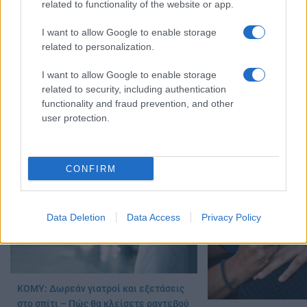
related to functionality of the website or app.
I want to allow Google to enable storage
related to personalization.
I want to allow Google to enable storage
related to security, including authentication
functionality and fraud prevention, and other
user protection.
Πότε αρχίζουμε να γερνάμε πιο
Ύπνος: Πόσες ώρες σ
γρήγορα: Τι δείχνει μελέτη
αργή βιολογική γήρα
21/06/2026 - 14:01
20/06/2026 - 08:01
CONFIRM
Data Deletion
Data Access
Privacy Policy
ΚΟΜΥ: Δωρεάν γιατροί και εξετάσεις
στο σπίτι – Πώς θα κλείσετε ραντεβού