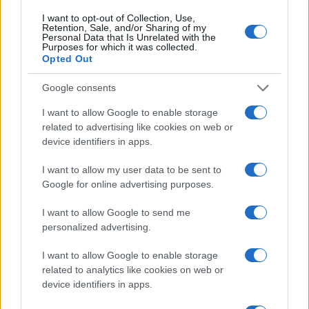
A1. Να γράψετε στο τετράδιό σας την περίληψη του
I want to opt-out of Collection, Use,
κειμένου που σας δόθηκε
Retention, Sale, and/or Sharing of my
Personal Data that Is Unrelated with the
(90-110 λέξεις).
Purposes for which it was collected.
Μονάδες 25
Opted Out
Β1. Να επαληθεύσετε ή να διαψεύσετε , σύμφωνα με το
κείμενο, τις παρακάτω
Google consents
προτάσεις γράφοντας στο τετράδιό σας δίπλα στο
I want to allow Google to enable storage
γράμμα που αντιστοιχεί
related to advertising like cookies on web or
σε κάθε πρόταση τη λέξη Σωστό ή Λάθος:
device identifiers in apps.
α. Η επιστήμη και η τεχνολογία ταυτίζονται ως προς
I want to allow my user data to be sent to
τους στόχους τους.
Google for online advertising purposes.
β. Η επιστήμη στοχεύει αποκλειστικά στην ικανοποίηση
των πρακτικών
I want to allow Google to send me
αναγκών του ανθρώπου.
personalized advertising.
γ. Οι ανθρωπιστικές αξίες υπονομεύτηκαν στην εποχή
μας.
I want to allow Google to enable storage
δ. Ο επιστήμονας έχει ευθύνη για τη χρήση της
related to analytics like cookies on web or
device identifiers in apps.
επιστημονικής γνώσης που
παράγει.