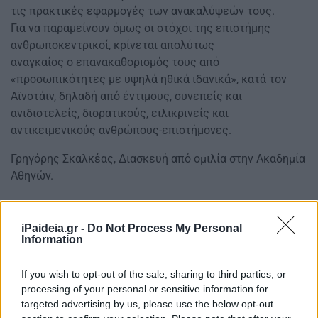
τις πρακτικές εφαρμογές των ανακαλύψεών τους.
Για να παραμείνουν όμως οι στόχοι της επιστήμης
ανθρωποκεντρικοί, κρίνεται απολύτως
αναγκαίος ο επανακαθορισμός τους από
«προσωπικότητες με υψηλά ηθικά ιδανικά», κατά τον
Αϊνστάιν, δηλαδή από έντιμους, συνεπείς και
ανιδιοτελείς, διορατικούς, ειλικρινείς και
αντικειμενικούς ανθρώπους-επιστήμονες.
Γρηγόρης Σκαλκέας, Διασκευή από ομιλία στην Ακαδημία
Αθηνών.
iPaideia.gr -
Do Not Process My Personal
Information
If you wish to opt-out of the sale, sharing to third parties, or
processing of your personal or sensitive information for
targeted advertising by us, please use the below opt-out