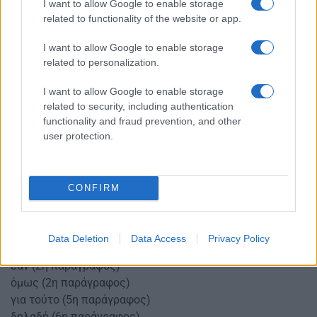
I want to allow Google to enable storage
ε. Επιστήμονες υψηλών ιδανικών θα συμβάλουν στη
related to functionality of the website or app.
διατήρηση του
ανθρωποκεντρικού χαρακτήρα της επιστήμης.
I want to allow Google to enable storage
Μονάδες 10
related to personalization.
Β2. α) Να βρείτε έναν από τους τρόπους ανάπτυξης της
I want to allow Google to enable storage
πρώτης παραγράφου
related to security, including authentication
του κειμένου «Η επιστήμη … ηθικά ιδανικά» (μονάδες 2)
functionality and fraud prevention, and other
και να
user protection.
τεκμηριώσετε την απάντησή σας με αναφορές στο
κείμενο (μονάδες 2).
Μονάδες 4
CONFIRM
β) Ποια νοηματική σχέση εκφράζουν οι παρακάτω
διαρθρωτικές λέξεις ή
φράσεις (με έντονη γραφή στο κείμενο):
Data Deletion
Data Access
Privacy Policy
βέβαια (1η παράγραφος)
εάν (2η παράγραφος)
όμως (2η παράγραφος)
για τούτο (5η παράγραφος)
δηλαδή (6η παράγραφος)