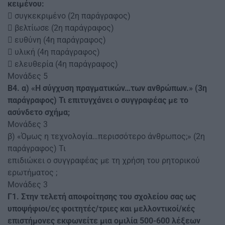
κειμένου:
 συγκεκριμένο (2η παράγραφος)
 βελτίωσε (2η παράγραφος)
 ευθύνη (4η παράγραφος)
 υλική (4η παράγραφος)
 ελευθερία (4η παράγραφος)
Μονάδες 5
Β4. α) «Η σύγχυση πραγματικών…των ανθρώπων.» (3η
παράγραφος) Τι επιτυγχάνει ο συγγραφέας με το
ασύνδετο σχήμα;
Μονάδες 3
β) «Όμως η τεχνολογία…περισσότερο άνθρωπος;» (2η
παράγραφος) Τι
επιδιώκει ο συγγραφέας με τη χρήση του ρητορικού
ερωτήματος ;
Μονάδες 3
Γ1. Στην τελετή αποφοίτησης του σχολείου σας ως
υποψήφιοι/ες φοιτητές/τριες και μελλοντικοί/κές
επιστήμονες εκφωνείτε μια ομιλία 500-600 λέξεων