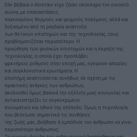
Εάν βέβαια ο Αϊνστάιν είχε ζήσει ολόκληρο τον εικοστό
αιώνα, με επαναστάσεις,
παγκοσμίους θερμούς και ψυχρούς πολέμους, αλλά και
δοξασμένο από τη ραγδαία ανάπτυξη
των θετικών επιστημών και της τεχνολογίας, ίσως
προβληματιζόταν περισσότερο. Η
προώθηση των φυσικών επιστημών και η έκρηξη της
τεχνολογίας, η οποία έχει προσλάβει
φρενήρεις ρυθμούς στην εποχή μας, εγείρουν απορίες
και συγκλονιστικά ερωτήματα. Η
επιστήμη αναπτύσσεται συνήθως σε σχέση με τις
πρακτικές ανάγκες των ανθρώπων,
ακολουθεί όμως βασικά την εξέλιξη μιας κοινωνίας και
αντικατοπτρίζει το συγκεκριμένο
πνευματικό και ηθικό της επίπεδο. Όμως η τεχνολογία,
που βελτίωσε σημαντικά τις συνθήκες
της ζωής μας, βοήθησε ή εμπόδισε τον άνθρωπο να γίνει
περισσότερο άνθρωπος;
Τα ευγενή ιδεώδη του ανθρωπισμού διασύρθηκαν και