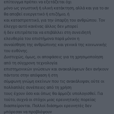
επίτευγμα πρέπει να εξετάζεται όχι
μόνο ως γνωστική ή υλική κατάκτηση, αλλά και για το αν
θα αποβεί ευεργετικό ή επιζήμιο, ή
και καταστρεπτικό, για την ύπαρξη του ανθρώπου. Τον
έλεγχο αυτό κανένας άλλος δεν μπορεί
ή δεν επιτρέπεται να επιβάλλει στη συνειδητή
ελευθερία του επιστήμονα παρά μόνον η
συναίσθηση της ανθρώπινης και γενικά της κοινωνικής
του ευθύνης.
Δυστυχώς, όμως, οι αποφάσεις για τη χρησιμοποίηση
από τη σύγχρονη τεχνολογία
επιστημονικών γνώσεων και ανακαλύψεων δεν ανήκουν
πάντοτε στην απόφαση ή στη
σύμφωνη γνώμη εκείνων που τις ανακάλυψαν, ούτε οι
πολλαπλές συνέπειες από τη χρήση
τους έχουν όσο και όπως θα άρμοζε υπολογισθεί. Για
τούτο, συχνά οι στόχοι μιας ερευνητικής πορείας
διασπείρονται. Πολλοί διάσημοι ερευνητές δεν
μπόρεσαν να προβλέψουν