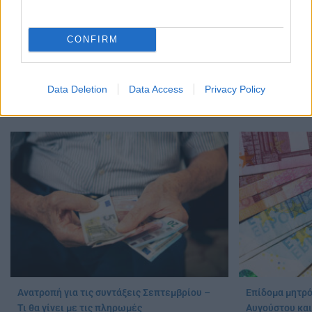
CONFIRM
Ενοίκια: Τι αλλάζει από 1η Οκτωβρίου
Ενοίκια: Τέλο
Data Deletion
Data Access
Privacy Policy
03/08/2026 - 10:43
Τι αλλάζει για
31/07/2026 - 09:
Ανατροπή για τις συντάξεις Σεπτεμβρίου –
Επίδομα μητρό
Τι θα γίνει με τις πληρωμές
Αυγούστου και