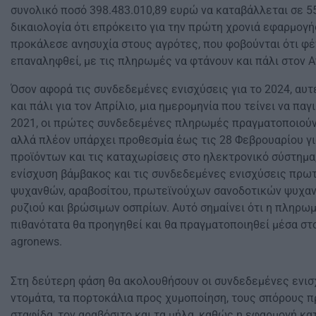
συνολικό ποσό 398.483.010,89 ευρώ να καταβάλλεται σε 5
δικαιολογία ότι επρόκειτο για την πρώτη χρονιά εφαρμογή
προκάλεσε ανησυχία στους αγρότες, που φοβούνται ότι φέ
επαναληφθεί, με τις πληρωμές να φτάνουν και πάλι στον Α
Όσον αφορά τις συνδεδεμένες ενισχύσεις για το 2024, αυτ
και πάλι για τον Απρίλιο, μια ημερομηνία που τείνει να πα
2021, οι πρώτες συνδεδεμένες πληρωμές πραγματοποιούν
αλλά πλέον υπάρχει προθεσμία έως τις 28 Φεβρουαρίου γι
προϊόντων και τις καταχωρίσεις στο ηλεκτρονικό σύστημα,
ενίσχυση βάμβακος και τις συνδεδεμένες ενισχύσεις πρ
ψυχανθών, αραβοσίτου, πρωτεϊνούχων σανοδοτικών ψυχανθ
ρυζιού και βρώσιμων οσπρίων. Αυτό σημαίνει ότι η πληρ
πιθανότατα θα προηγηθεί και θα πραγματοποιηθεί μέσα στ
agronews.
Στη δεύτερη φάση θα ακολουθήσουν οι συνδεδεμένες ενισχ
ντομάτα, τα πορτοκάλια προς χυμοποίηση, τους σπόρους π
σταφίδα, τον αραβόσιτο και τα μήλα, καθώς η εφαρμογή κ