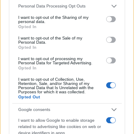
Please note that this website/app uses one or more Google
Personal Data Processing Opt Outs
Ειδήσεις
Tελευταίες
για την Παιδεία και την εργασ
services and may gather and store information including but
not limited to your visit or usage behaviour. You may click to
I want to opt-out of the Sharing of my
personal data.
grant or deny consent to Google and its third-party tags to
Opted In
use your data for below specified purposes in below Google
consent section.
I want to opt-out of the Sale of my
Personal Data.
Opted In
I want to opt-out of processing my
Personal Data for Targeted Advertising.
Opted In
Στην Κατηγορία:
ΕΙΔΗΣΕΙΣ
I want to opt-out of Collection, Use,
Retention, Sale, and/or Sharing of my
Personal Data that Is Unrelated with the
Purposes for which it was collected.
ΑΓΡΟΤΕΣ
ΟΠΕΚΕΠΕ
ΠΛΗΡΩΜΕΣ
TAGS:
Opted Out
Google consents
ΔΙΑΒΑΣΤΕ ΑΚΟΜΑ
I want to allow Google to enable storage
related to advertising like cookies on web or
device identifiers in apps.