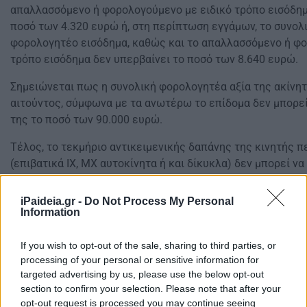
απαλλασσόμενο ή φορολογούμενο με ειδικό τρόπο εισόδημ
ποσό των 4.320 ευρώ ή, στη περίπτωση εγγάμων, το συνολ
φορολογητέο εισόδημα, καθώς και το απαλλασσόμενο ή φο
τρόπο εισόδημα δεν υπερβαίνει το ποσό των 8.640 ευρώ.
Σημειώνεται πως η συνολική φορολογητέα αξία της ακίνητ
αιτούντος, σύμφωνα με τα ανωτέρω το επίδομα δεν μπορεί
της το ποσό των 90.000 ευρώ.
Τέλος, το τεκμήριο αντικειμενικής δαπάνης της κινητής π
(επιβατικά ΙΧ, ΜΧ αυτοκίνητα ή και δίκυκλα) δεν μπορεί να
το ποσό των 6.000 ευρώ.
iPaideia.gr -
Do Not Process My Personal
Information
If you wish to opt-out of the sale, sharing to third parties, or
processing of your personal or sensitive information for
targeted advertising by us, please use the below opt-out
section to confirm your selection. Please note that after your
opt-out request is processed you may continue seeing