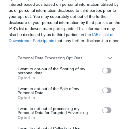
interest-based ads based on personal information utilized by
us or personal information disclosed to third parties prior to
your opt-out. You may separately opt-out of the further
disclosure of your personal information by third parties on the
IAB’s list of downstream participants. This information may
also be disclosed by us to third parties on the
IAB’s List of
Downstream Participants
that may further disclose it to other
third parties.
Please note that this website/app uses one or more Google
Personal Data Processing Opt Outs
services and may gather and store information including but
Ακολουθείστε το iPaideia.gr στο Go
not limited to your visit or usage behaviour. You may click to
I want to opt-out of the Sharing of my
personal data.
grant or deny consent to Google and its third-party tags to
Ειδήσεις
Tελευταίες
για την Παιδεία και την εργασ
Opted In
use your data for below specified purposes in below Google
consent section.
I want to opt-out of the Sale of my
Personal Data.
Opted In
I want to opt-out of processing my
Personal Data for Targeted Advertising.
Opted In
I want to opt-out of Collection, Use,