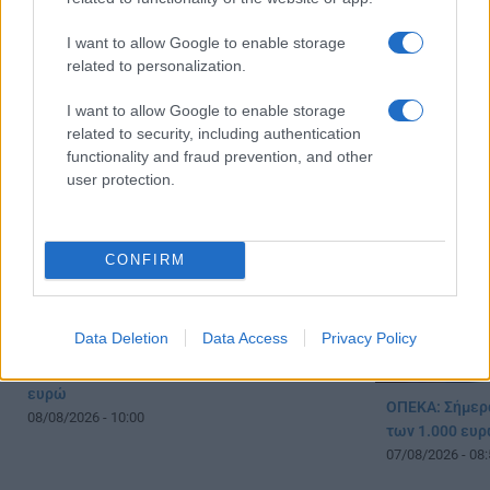
Συντάξεις Σεπτεμβρίου 2026: Πότε θα γίνουν
Ποιό είναι το
I want to allow Google to enable storage
οι πληρωμές
μπορούν να λά
related to personalization.
08/08/2026 - 19:04
08/08/2026 - 12:
I want to allow Google to enable storage
related to security, including authentication
functionality and fraud prevention, and other
user protection.
CONFIRM
Data Deletion
Data Access
Privacy Policy
Συντάξεις: Ποιοί κερδίζουν έως 20.000
ευρώ
ΟΠΕΚΑ: Σήμερ
08/08/2026 - 10:00
των 1.000 ευρ
07/08/2026 - 08: