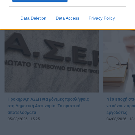
Ξεκίνησαν οι α
Προσλήψεις αναπληρωτών 2026: Πόσες
εργασίας
προσλήψεις θα γίνουν στην Α’ φάση
06/08/2026 - 11:
Data Deletion
Data Access
Privacy Policy
07/08/2026 - 09:40
Προκήρυξη ΑΣΕΠ για μόνιμες προσλήψεις
Νέα εποχή στι
στη Δημοτική Αστυνομία: Τα οριστικά
να κάνουν πρό
αποτελέσματα
εργοδότες
05/08/2026 - 15:25
04/08/2026 - 13: