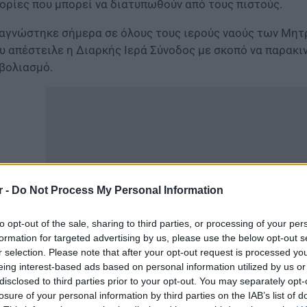
ορίες που μπορεί να διατυπωθούν από τους πιστούς.
αγνώστηκε σήμερα σε όλους τους ιερούς ναούς των Μητ
υ απέστειλε η Διαρκής Ιερά Σύνοδος με σκοπό να παρακι
βολιασμό.
r -
Do Not Process My Personal Information
to opt-out of the sale, sharing to third parties, or processing of your per
formation for targeted advertising by us, please use the below opt-out s
r selection. Please note that after your opt-out request is processed y
eing interest-based ads based on personal information utilized by us or
δικότερα, δίνεται απάντηση εάν ο εμβολισμός προστατεύ
disclosed to third parties prior to your opt-out. You may separately opt-
οσφέρουν υψηλή προστασία για την αποφυγή σοβαρής νό
losure of your personal information by third parties on the IAB’s list of