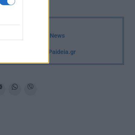
deia.gr στο Google News
iPaideia.gr
και την εργασία στο