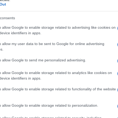
Out
consents
o allow Google to enable storage related to advertising like cookies on
evice identifiers in apps.
o allow my user data to be sent to Google for online advertising
άλλου, η ΔΙΣ προσθέτει ότι «τα σύγχρονα δεδομένα δείχν
s.
ρωνοϊού SARS-CoV-2 είναι ασφαλή».
to allow Google to send me personalized advertising.
o allow Google to enable storage related to analytics like cookies on
evice identifiers in apps.
o allow Google to enable storage related to functionality of the website
o allow Google to enable storage related to personalization.
o allow Google to enable storage related to security, including