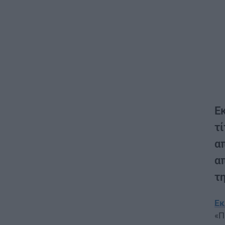
Εκ
τ
απ
α
τη
Εκ
«Π