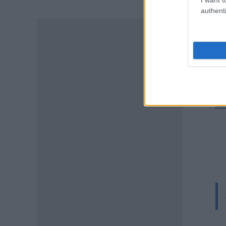
Διορισμοί εκπαιδευτικών –
authenti
ΟΠΣΥΔ: Αυτά πρέπει να
προσέξετε πριν δηλώσετε
περιοχές
06.08.2026 - 13:52
ΕΙΔΗΣΕΙΣ
Φωτοβολταϊκά στο μπαλκόνι:
Πώς μπορείτε να μειώσετε τον
λογαριασμό ρεύματος
06.08.2026 - 13:01
ΕΙΔΗΣΕΙΣ
Κοινωνικό Οικιακό Τιμολόγιο
Ρεύματος: Πότε ανοίγει η
πλατφόρμα ξανά για τις
αιτήσεις
06.08.2026 - 12:40
ΕΙΔΗΣΕΙΣ