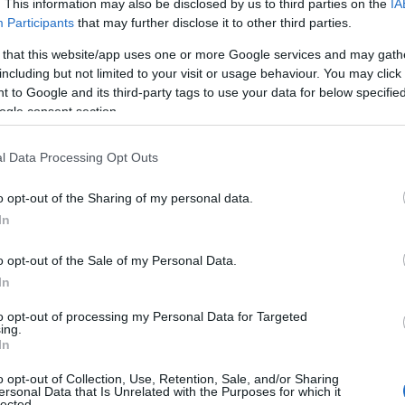
. This information may also be disclosed by us to third parties on the
IA
ν πιθανότητα να νοσήσει κάποιος και να μπει στο νοσοκομ
Participants
that may further disclose it to other third parties.
ταλλαγή “Δέλτα”».
 that this website/app uses one or more Google services and may gath
αφορικά με την περίπτωση να χρειαστεί τρίτη ή και τέτ
including but not limited to your visit or usage behaviour. You may click 
ναι ότι «Δεν γνωρίζουμε ακόμη εάν τα πλήρως εμβολιασ
 to Google and its third-party tags to use your data for below specifi
ogle consent section.
σεις επειδή ακόμη μαθαίνουμε πόσο διαρκεί η ανοσία με
ίσης, η εγκύκλιος απαντά στο επιχείρημα ορισμένων ότι 
l Data Processing Opt Outs
 εμβόλια Covid-19 που χρησιμοποιούνται στη χώρα μας δε
ώ παράλληλα επισημαίνεται πως «το εμβόλιο δεν επιδρά
o opt-out of the Sharing of my personal data.
In
ιπρόσθετα, σε άλλη απάντηση τονίζεται ότι «Τα εμβόλια 
ναι εξωπραγματικές θεωρίες, οι οποίες βασίζονται σε 
o opt-out of the Sale of my Personal Data.
αγματοποιείται στο διαδίκτυο».
In
to opt-out of processing my Personal Data for Targeted
ing.
In
o opt-out of Collection, Use, Retention, Sale, and/or Sharing
ersonal Data that Is Unrelated with the Purposes for which it
lected.