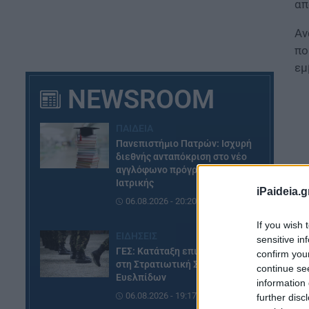
απ
Αν
πο
εμ
NEWSROOM
ΠΑΙΔΕΙΑ
Πανεπιστήμιο Πατρών: Ισχυρή
διεθνής ανταπόκριση στο νέο
αγγλόφωνο πρόγραμμα
Ιατρικής
iPaideia.g
06.08.2026 - 20:20
If you wish 
ΕΙΔΗΣΕΙΣ
sensitive in
ΓΕΣ: Κατάταξη επιτυχόντων
confirm you
στη Στρατιωτική Σχολή
continue se
Ευελπίδων
Ει
information 
06.08.2026 - 19:17
πρ
further disc