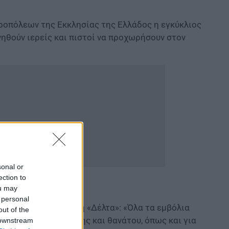
ροπόλεων της Εκκλησίας της Ελλάδος η εγκύκλιος
νηθούν ιερείς και πιστοί να προχωρήσουν στον
sonal or
ection to
ou may
 personal
ει από την μετάλλαξη «Δέλτα»: «Όλα τα εμβόλια
out of the
σησης, διασωλήνωσης και θανάτου, όπως και για
 downstream