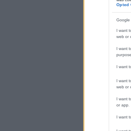
Opted 
Ιός Δυτικού Νείλου:
Αυξάνονται τα κρούσματα, σε
ποιες περιοχές της Αττικής
Google 
έχουν εντοπιστεί
06.08.2026 - 15:31
I want t
web or d
ΠΑΙΔΕΙΑ
I want t
Εξ
Διορισμοί εκπαιδευτικών
purpose
2026: Δείτε μέχρι ποια σειρά
κο
ΑΣΕΠ έγιναν οι περσινοί
I want 
διορισμοί ΠΕ70
06.08.2026 - 14:46
I want t
web or d
ΠΑΙΔΕΙΑ
ΑΣΕΠ: Το χρονοδιάγραμμα για
I want t
πίνακες, διορισμούς και
or app.
προσλήψεις αναπληρωτών
06.08.2026 - 14:26
I want t
ΠΑΙΔΕΙΑ
I want t