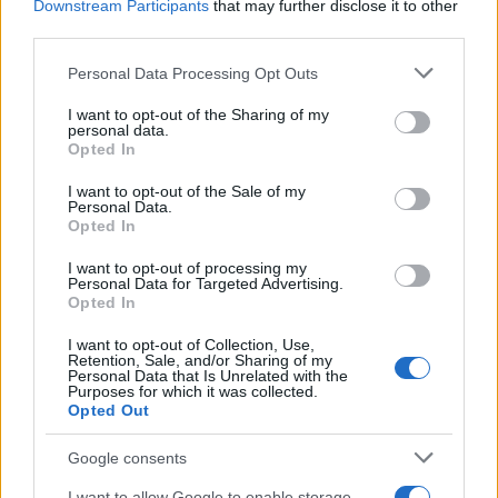
Downstream Participants
that may further disclose it to other
συναλλαγών από 501 ευρώ μέχρι 1.000 ευρώ,
third parties.
αντιστοιχεί ένας λαχνός για κάθε 3 ευρώ.
Please note that this website/app uses one or more Google
Personal Data Processing Opt Outs
services and may gather and store information including but
not limited to your visit or usage behaviour. You may click to
I want to opt-out of the Sharing of my
personal data.
grant or deny consent to Google and its third-party tags to
Opted In
use your data for below specified purposes in below Google
consent section.
I want to opt-out of the Sale of my
Personal Data.
Opted In
I want to opt-out of processing my
Personal Data for Targeted Advertising.
Opted In
I want to opt-out of Collection, Use,
Retention, Sale, and/or Sharing of my
Personal Data that Is Unrelated with the
Purposes for which it was collected.
Opted Out
Google consents
I want to allow Google to enable storage