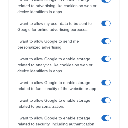
related to advertising like cookies on web or
device identifiers in apps.
I want to allow my user data to be sent to
Google for online advertising purposes.
I want to allow Google to send me
personalized advertising.
I want to allow Google to enable storage
related to analytics like cookies on web or
Για συνολικό άθροισμα συναλλαγών πάνω από 1001
device identifiers in apps.
ευρώ, αντιστοιχεί 1 λαχνός για κάθε 6 ευρώ, με ανώτατο
I want to allow Google to enable storage
όριο συναλλαγών που λαμβάνονται υπόψη για τις
related to functionality of the website or app.
ανάγκες του προγράμματος των δημοσίων κληρώσεων,
το ποσό των πενήντα χιλιάδων 50.000 ευρώ.
I want to allow Google to enable storage
related to personalization.
Κάθε συμμετέχων μπορεί να αναδειχθεί τυχερός μέχρι 2
φορές μέσα στο ίδιο ημερολογιακό έτος. Σε περίπτωση
I want to allow Google to enable storage
που συμμετέχων αναδειχθεί τυχερός περισσότερες από
related to security, including authentication