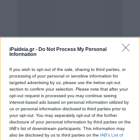
iPaideia.gr -
Do Not Process My Personal
Information
If you wish to opt-out of the sale, sharing to third parties, or
processing of your personal or sensitive information for
targeted advertising by us, please use the below opt-out
Για συνολικό άθροισμα συναλλαγών μέχρι 200 ευρώ
section to confirm your selection. Please note that after your
opt-out request is processed you may continue seeing
αντιστοιχεί ένας λαχνός για κάθε 1 ευρώ.
interest-based ads based on personal information utilized by
Για τα επόμενα 300 ευρώ, δηλαδή συνολικό άθροισμα
us or personal information disclosed to third parties prior to
your opt-out. You may separately opt-out of the further
από 201 ευρώ μέχρι 500 ευρώ, αντιστοιχεί ένας λαχνός
disclosure of your personal information by third parties on the
για κάθε 2 ευρώ.
IAB’s list of downstream participants. This information may
also be disclosed by us to third parties on the
IAB’s List of
Για τα επόμενα 500 ευρώ, δηλαδή για συνολικό άθροισμα