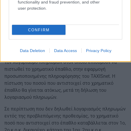
δύο φορές, το χρηματικό ποσό που αντιστοιχεί στο
functionality and fraud prevention, and other
έπαθλο καταβάλλεται στον 1ο, 2ο κ.ο.κ. δικαιούχο,
user protection.
κάτοχο του 1ου, 2ου κ.ο.κ. αναπληρωματικού λαχνού της
εκάστοτε κλήρωσης.
CONFIRM
Στους φορολογούμενους που κληρώνονται και δεν
έχουν δηλώσει λογαριασμό πληρωμών, δίνεται
προθεσμία 3 μηνών από την επομένη της ημερομηνίας
Data Deletion
Data Access
Privacy Policy
διεξαγωγής της κλήρωσης, προκειμένου να δηλώσουν
τον λογαριασμό πληρωμών στον οποίο επιθυμούν να
πιστωθεί το χρηματικό έπαθλο, στην εφαρμογή
προσωποποιημένης πληροφόρησης του TAXISnet. Η
πίστωση του ποσού που αντιστοιχεί στο χρηματικό
έπαθλο θα γίνεται ατόκως, μετά τη δήλωση του
λογαριασμού πληρωμών.
Σε περίπτωση που δεν δηλωθεί λογαριασμός πληρωμών
εντός της προβλεπόμενης προθεσμίας, το χρηματικό
ποσό που αντιστοιχεί στο έπαθλο καταβάλλεται στον 1ο,
2ο κ.ο.κ. δικαιούχο, κάτοχο του 1ου, 2ου κ.ο.κ.