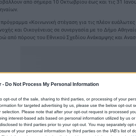
οβάλλουν από σήμερα 10 Οκτωβρίου έως και τις 31 Ιανου
ηναίων.
 πρόγραμμα «Κοινωνική στέγαση για τις πλέον ευάλωτες
νοχής και Οικογένειας σε συνεργασία με το Δήμο Αθηναί
ρώ από πόρους του Εθνικού Σχεδίου Ανάκαμψης και Ανασ
r -
Do Not Process My Personal Information
to opt-out of the sale, sharing to third parties, or processing of your per
formation for targeted advertising by us, please use the below opt-out s
r selection. Please note that after your opt-out request is processed y
eing interest-based ads based on personal information utilized by us or
disclosed to third parties prior to your opt-out. You may separately opt-
υπουργός Κοινωνικής Συνοχής και Οικογένειας, Σοφία Ζαχ
losure of your personal information by third parties on the IAB’s list of