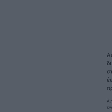
Α
δ
σ
έω
π
Αι
εν