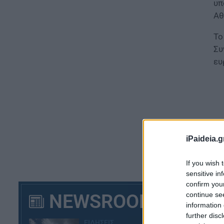
υπ
Αθ
Το
Συ
ευ
iPaideia.g
If you wish 
sensitive in
confirm you
NEWSROOM
continue se
information 
Η 
further disc
ΕΙΔΗΣΕΙΣ