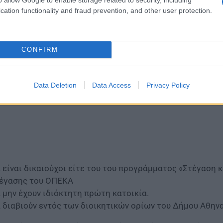
cation functionality and fraud prevention, and other user protection.
 ωφελούμενοι του προγράμματος, οι οποίοι θα στεγαστού
CONFIRM
Data Deletion
Data Access
Privacy Policy
 είναι δικαιούχοι είτε του του προγράμματος «Στέγαση κ
έγασης του ΟΠΕΚΑ
 μην έχουν ιδιόκτητη πρώτη κατοικία.
 διαβιούν εντός των διοικητικών ορίων του Δήμου Αθηνα