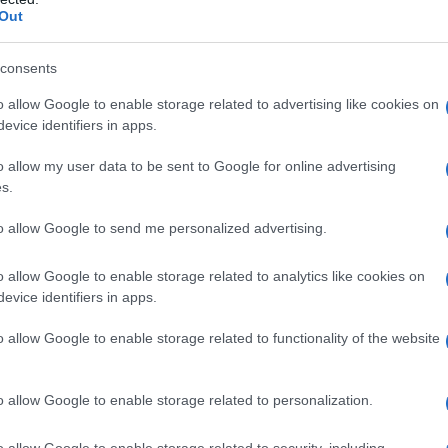
Out
consents
o allow Google to enable storage related to advertising like cookies on
evice identifiers in apps.
o allow my user data to be sent to Google for online advertising
s.
to allow Google to send me personalized advertising.
αθέτουν την κυριότητα ή την επικαρπία του ακινήτου κα
0%),
o allow Google to enable storage related to analytics like cookies on
 ακίνητο έχει εμβαδόν από τριάντα πέντε (35) έως εκατό 
evice identifiers in apps.
 οικιστική περιοχή,
o allow Google to enable storage related to functionality of the website
 ακίνητο είναι νομίμως υφιστάμενο και μη κατεδαφιστέο
 ακίνητο δεν έχει δηλωθεί ως πρώτη κατοικία, δεν έχει
τυπο Ε2 που συνοδεύει τη δήλωση φορολογίας εισοδήματ
o allow Google to enable storage related to personalization.
αίτηση των ιδιοκτητών υποβάλλεται στην ηλεκτρονική διε
o allow Google to enable storage related to security, including