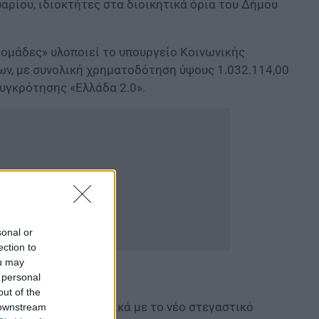
αρίου, ιδιοκτήτες στα διοικητικά όρια του Δήμου
 ομάδες» υλοποιεί το υπουργείο Κοινωνικής
ων, με συνολική χρηματοδότηση ύψους 1.032.114,00
υγκρότησης «Ελλάδα 2.0».
sonal or
ection to
ou may
 personal
out of the
αράκη, τονίζει σχετικά με το νέο στεγαστικό
 downstream