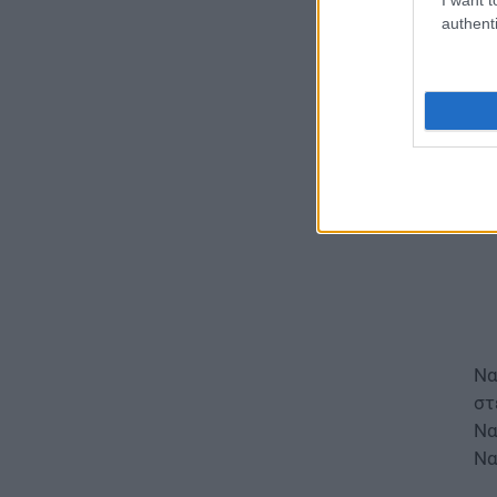
ΟΠΣΥΔ: Αυτά πρέπει να
authenti
προσέξετε πριν δηλώσετε
Οι
περιοχές
06.08.2026 - 13:52
ΕΙΔΗΣΕΙΣ
Φωτοβολταϊκά στο μπαλκόνι:
Πώς μπορείτε να μειώσετε τον
λογαριασμό ρεύματος
06.08.2026 - 13:01
ΕΙΔΗΣΕΙΣ
Κοινωνικό Οικιακό Τιμολόγιο
Ρεύματος: Πότε ανοίγει η
πλατφόρμα ξανά για τις
αιτήσεις
Να
06.08.2026 - 12:40
στ
Να
ΕΙΔΗΣΕΙΣ
Να
Δημόσιο: Έντονες αντιδράσεις