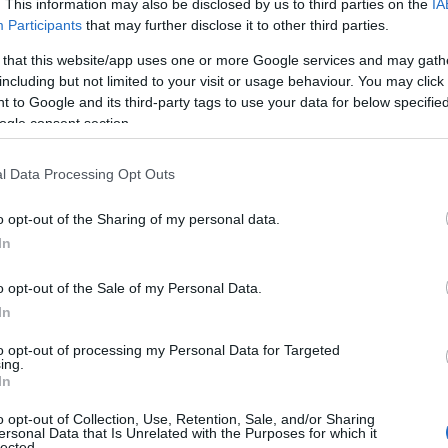
. This information may also be disclosed by us to third parties on the
IA
όγραμμα:
Participants
that may further disclose it to other third parties.
 μείωση των ανισοτήτων, η κοινωνική συνοχή και η έμπ
 that this website/app uses one or more Google services and may gath
α την κυβέρνηση και το υπουργείο μας αναγκαίο όρο όταν
including but not limited to your visit or usage behaviour. You may click 
ας από τους βασικούς πυλώνες της στεγαστικής μας πολιτ
 to Google and its third-party tags to use your data for below specifi
ogle consent section.
δισεκατομμύρια ευρώ έως το τέλος του ’25. Μέσα από μ
λλές και διαφορετικές ανάγκες νοικοκυριών και μεμονω
αγνωρίζει το οξύ κοινωνικό πρόβλημα και προσφέρει άμε
l Data Processing Opt Outs
άγκη».
o opt-out of the Sharing of my personal data.
 προβλέπει το πρόγραμμα για ιδιοκτήτες και ωφελούμεν
In
 πρόγραμμα επιδοτεί την ανακαίνιση συνολικά 70 κατοικι
o opt-out of the Sale of my Personal Data.
.055 ευρώ για την ανακαίνιση του διαμερίσματός τους, 
In
υλάχιστον τέσσερα έτη.
to opt-out of processing my Personal Data for Targeted
καιούχοι του προγράμματος είναι ιδιοκτήτες ή επικαρπω
ing.
In
ρισσότερα ακίνητά τους, εφόσον:
o opt-out of Collection, Use, Retention, Sale, and/or Sharing
ersonal Data that Is Unrelated with the Purposes for which it
lected.