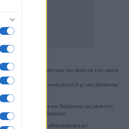
τά ποσοστό ίσο ή μεγαλύτερο του πενήντα τοις εκατό
είκοσι (120) τετραγωνικά μέτρα (τ.μ.) και βρίσκεται
 δηλωθεί ως μισθωμένο και δηλώνεται ως κενό στο
ος του τελευταίου εξαμήνου.
ύθυνση https://www.athenskatoikia.gr/