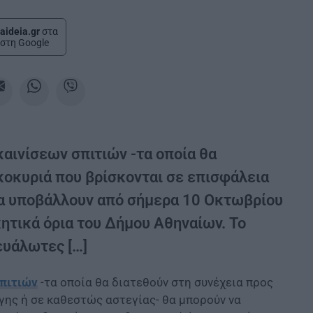
aideia.gr
στα
στη Google
καινίσεων σπιτιών -τα οποία θα
ικοκυριά που βρίσκονται σε επισφάλεια
να υποβάλλουν από σήμερα 10 Οκτωβρίου
ικητικά όρια του Δήμου Αθηναίων. Το
ευάλωτες […]
πιτιών
-τα οποία θα διατεθούν στη συνέχεια προς
έγης ή σε καθεστώς αστεγίας- θα μπορούν να