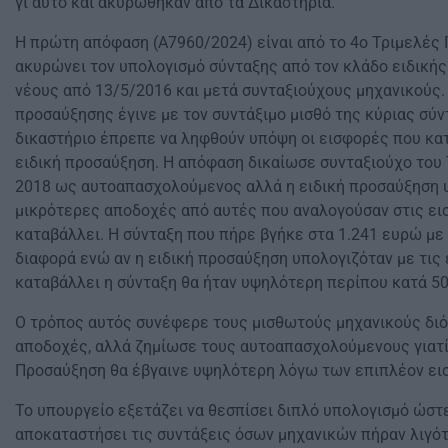
γι΄αυτό και ακυρώθηκαν από τα Δικαστήρια.
Η πρώτη απόφαση (Α7960/2024) είναι από το 4ο Τριμελές 
ακυρώνει τον υπολογισμό σύνταξης από τον κλάδο ειδικής
νέους από 13/5/2016 και μετά συνταξιούχους μηχανικούς.
προσαύξησης έγινε με τον συντάξιμο μισθό της κύριας σύ
δικαστήριο έπρεπε να ληφθούν υπόψη οι εισφορές που κατ
ειδική προσαύξηση. Η απόφαση δικαίωσε συνταξιούχο το
2018 ως αυτοαπασχολούμενος αλλά η ειδική προσαύξηση 
μικρότερες αποδοχές από αυτές που αναλογούσαν στις ει
καταβάλλει. Η σύνταξη που πήρε βγήκε στα 1.241 ευρώ μ
διαφορά ενώ αν η ειδική προσαύξηση υπολογιζόταν με τις
καταβάλλει η σύνταξη θα ήταν υψηλότερη περίπου κατά 5
Ο τρόπος αυτός συνέφερε τους μισθωτούς μηχανικούς διό
αποδοχές, αλλά ζημίωσε τους αυτοαπασχολούμενους γιατί 
Προσαύξηση θα έβγαινε υψηλότερη λόγω των επιπλέον ει
Το υπουργείο εξετάζει να θεσπίσει διπλό υπολογισμό ώστε
αποκαταστήσει τις συντάξεις όσων μηχανικών πήραν λιγότ