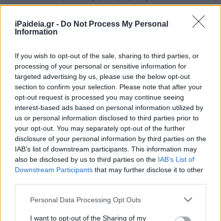
επανυπολογισμός οδήγησε σε μικρότερη σύνταξη και σε π
έκοψε και τις αυξήσεις του 2023 του 2024 και του 2025.
iPaideia.gr -
Do Not Process My Personal
Information
Αν εφαρμοστεί η απόφαση του Σ.τ.Ε ως έχει τότε ο επανυ
τους συνταξιούχους συμβολαιογράφους είναι άκυρος και θα
If you wish to opt-out of the sale, sharing to third parties, or
αυξήσεις συντάξεων, ή έστω με συντάξεις χωρίς προσωπικ
processing of your personal or sensitive information for
όμως θα πρέπει να προβλεφθεί εξαίρεση επανυπολογισμού 
targeted advertising by us, please use the below opt-out
δικηγόρων που παίρνουν υψηλότερη σύνταξη με βάση τις 
section to confirm your selection. Please note that after your
opt-out request is processed you may continue seeing
αυτή που θα είχαν με βάση τις εισφορές που κατέβαλαν.
interest-based ads based on personal information utilized by
us or personal information disclosed to third parties prior to
Δείτε επίσης
Συντάξεις: Αναδρομικά έως 8.500 ευρώ
your opt-out. You may separately opt-out of the further
disclosure of your personal information by third parties on the
IAB’s list of downstream participants. This information may
also be disclosed by us to third parties on the
IAB’s List of
Downstream Participants
that may further disclose it to other
third parties.
Please note that this website/app uses one or more Google
Personal Data Processing Opt Outs
services and may gather and store information including but
not limited to your visit or usage behaviour. You may click to
I want to opt-out of the Sharing of my