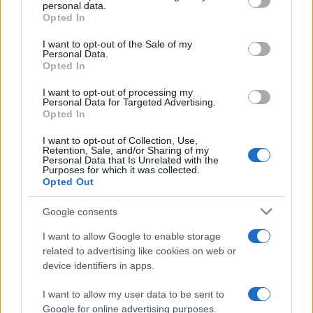
personal data.
grant or deny consent to Google and its third-party tags to
Opted In
use your data for below specified purposes in below Google
consent section.
I want to opt-out of the Sale of my
Personal Data.
Opted In
I want to opt-out of processing my
Personal Data for Targeted Advertising.
Opted In
I want to opt-out of Collection, Use,
Ακολουθείστε το iPaideia.gr στο Go
Retention, Sale, and/or Sharing of my
Personal Data that Is Unrelated with the
Purposes for which it was collected.
Ειδήσεις
Tελευταίες
για την Παιδεία και την εργασ
Opted Out
Google consents
I want to allow Google to enable storage
related to advertising like cookies on web or
device identifiers in apps.
I want to allow my user data to be sent to
Google for online advertising purposes.