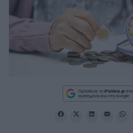
Πρόσθεσε το
iPaideia.gr
στα
αγαπημένα σου στη Google