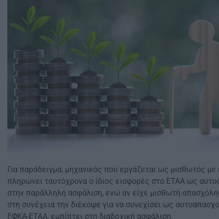
Για παράδειγμα, μηχανικός που εργάζεται ως μισθωτός με
πληρώνει ταυτόχρονα ο ίδιος εισφορές στο ΕΤΑΑ ως αυτ
στην παράλληλη ασφάλιση, ενώ αν είχε μισθωτή απασχόλη
στη συνέχεια την διέκοψε για να συνεχίσει ως αυτοαπασχ
ΕΦΚΑ-ΕΤΑΑ, εμπίπτει στη διαδοχική ασφάλιση.