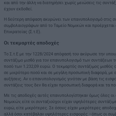
και από την άλλη να διατηρήσει χωρίς μειώσεις τις συντά
έχουν εκδοθεί.
Η δεύτερη απόφαση ακυρώνει των επανυπολογισμό στις σ
συμβολαιογράφων από το Ταμείο Νομικών και προέρχεται 
Επικρατείας (Σ.τ.Ε).
Οι τεκμαρτές αποδοχές
Το Σ.τ.Ε με την 1228/2024 απόφασή του ακύρωσε την υπου
συντάξιμο μισθό για τον επανυπολογισμό των συντάξεων 
ποσό των 1.232,09 ευρώ. Ο τεκμαρτός συντάξιμος μισθός 
σε μικρότερο ποσό και σε μεγάλη προσωπική διαφορά, με 
αυξήσεις. Αν ο επανυπολογισμός γινόταν με βάση τις εισφ
συντάξεις τους δεν θα είχαν προσωπική διαφορά και τα πο
Με τις αποδοχές αυτές επανυπολογίστηκαν όμως όλες οι 
Νομικών, είτε οι συνταξιούχοι είχαν υψηλότερες συντάξιμ
ευρώ, είτε μικρότερες. Σε όσους είχαν μικρότερες αποδ
αλλά όσοι κατέβαλαν υψηλότερες εισφορές –όπως οι συμβ