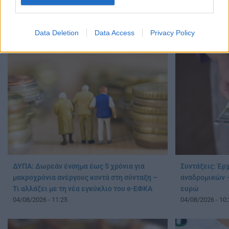
Συντάξεις Σεπτεμβρίου 2026: Οι οριστικές
Το «άγνωστο» 
ημερομηνίες πληρωμής για όλα τα Ταμεία
Τι πρέπει να 
06/08/2026 - 08:10
05/08/2026 - 09:
Data Deletion
Data Access
Privacy Policy
ΔΥΠΑ: Δωρεάν ένσημα έως 5 χρόνια για
Συντάξεις: Έρ
μακροχρόνια ανέργους κοντά στη σύνταξη –
αναδρομικών –
Τι αλλάζει με τη νέα εγκύκλιο του e-ΕΦΚΑ
ευρώ
04/08/2026 - 11:25
04/08/2026 - 10: