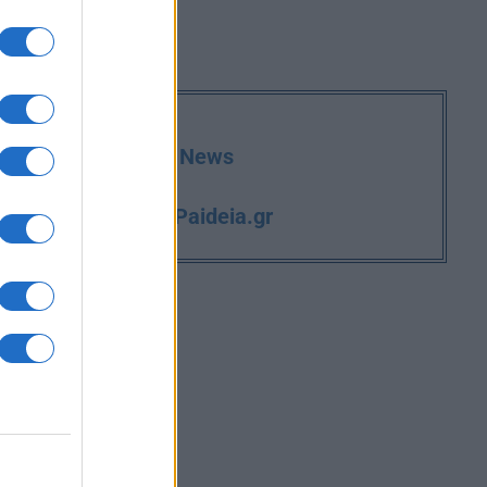
deia.gr στο Google News
iPaideia.gr
και την εργασία στο