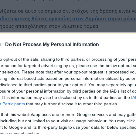
νίζεται σε αυτό το σημείο ότι στόχος της δράσης είναι 
ιδοτούμενες θέσεις εργασίας στον Δημόσιο τομέα μέσ
ήρους απασχόλησης στον ιδιωτικό τομέα.
οσλήψεις αναπληρωτών – ΑΣΕΠ 1ΕΑ/2022: Νέοι π
r -
Do Not Process My Personal Information
to opt-out of the sale, sharing to third parties, or processing of your per
formation for targeted advertising by us, please use the below opt-out s
r selection. Please note that after your opt-out request is processed y
eing interest-based ads based on personal information utilized by us or
disclosed to third parties prior to your opt-out. You may separately opt-
losure of your personal information by third parties on the IAB’s list of
. This information may also be disclosed by us to third parties on the
IA
Participants
that may further disclose it to other third parties.
 that this website/app uses one or more Google services and may gath
including but not limited to your visit or usage behaviour. You may click 
 to Google and its third-party tags to use your data for below specifi
ogle consent section.
 «πρόγραμμα-γέφυρα» στον
ιδιωτικό τομέα επιχορηγεί 