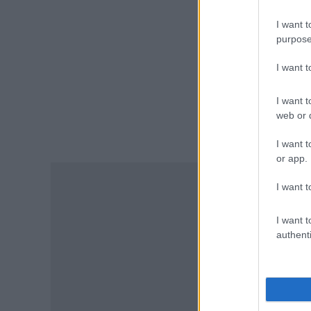
I want t
ΕΙΔΗΣΕΙΣ
purpose
Δεκαπενταύγουστος 2026:
Πώς αμείβονται όσοι
I want 
εργαστούν – Τι ισχύει για
πενθήμερο, εξαήμερο και
άδεια
I want t
web or d
07.08.2026 - 14:30
I want t
ΠΑΙΔΕΙΑ
or app.
Παιδικοί σταθμοί ΕΣΠΑ 2026 –
2027: Δείτε πότε αναμένονται
I want t
τα προσωρινά αποτελέσματα
για τα voucher
I want t
07.08.2026 - 13:52
authenti
ΕΙΔΗΣΕΙΣ
Ιός Δυτικού Νείλου: Στο
«κόκκινο» φέτος η Αττική –
Πώς μεταδίδεται, ποια είναι τα