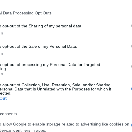
ουν ολοκληρώσει τουλάχιστον το πρώτο 12μηνο του προ
κροχρόνια ανέργων ηλικίας 55- 67 ετών.
l Data Processing Opt Outs
διάρκεια της επιχορήγησης είναι 12 μήνες και η επιχορ
o opt-out of the Sharing of my personal data.
οϋπολογισμός του προγράμματος
ανέρχεται σε 25.755.
In
 επιχειρήσεις που ενδιαφέρονται να συμμετάσχουν θα υπ
o opt-out of the Sale of my Personal Data.
In
tps://www.gov.gr/ipiresies/epikheirematike-drasteriote
ikheireseon-ergodoton-se-programmata-katartises-aner
to opt-out of processing my Personal Data for Targeted
ing.
In
o opt-out of Collection, Use, Retention, Sale, and/or Sharing
ersonal Data that Is Unrelated with the Purposes for which it
lected.
Out
consents
o allow Google to enable storage related to advertising like cookies on
evice identifiers in apps.