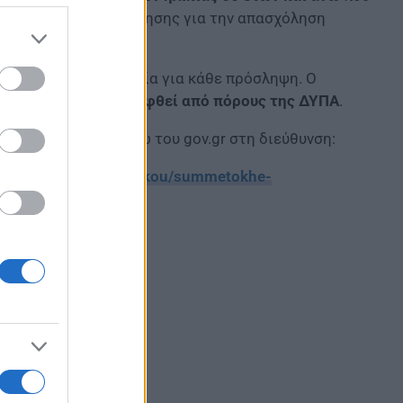
γράμματος επιχορήγησης για την απασχόληση
ήγηση 715 ευρώ μηνιαία για κάθε πρόσληψη. Ο
000 ευρώ και θα καλυφθεί από πόρους της ΔΥΠΑ
.
οβάλουν αίτηση μέσω του gov.gr στη διεύθυνση:
ta/apaskholese-prosopikou/summetokhe-
gon