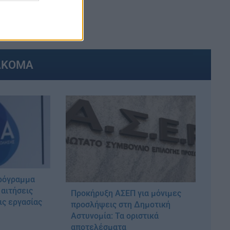
ΕΙΣ
ΑΚΟΜΑ
ρόγραμμα
 αιτήσεις
Προκήρυξη ΑΣΕΠ για μόνιμες
ις εργασίας
προσλήψεις στη Δημοτική
Αστυνομία: Τα οριστικά
αποτελέσματα