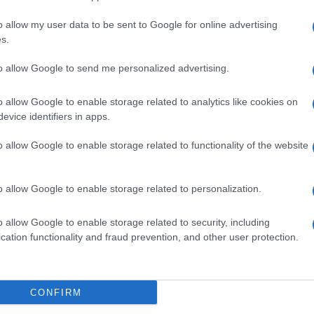
o allow my user data to be sent to Google for online advertising
s.
to allow Google to send me personalized advertising.
Ακολουθείστε το iPai
o allow Google to enable storage related to analytics like cookies on
evice identifiers in apps.
Ειδήσεις
Tελευταίες
για την Παιδεία 
o allow Google to enable storage related to functionality of the website
o allow Google to enable storage related to personalization.
o allow Google to enable storage related to security, including
cation functionality and fraud prevention, and other user protection.
Στην Κατηγορία:
ΕΙΔΗΣΕΙΣ
CONFIRM