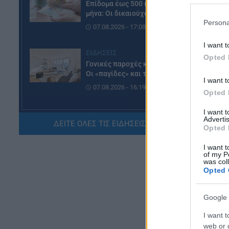
Επίδομα έως 500 ευρώ τον
έχ
μήνα: Οι δικαιούχοι
μα
Persona
07.08.2026 - 17:08
Η 
I want t
ΕΙΔΗΣΕΙΣ
πρ
Opted 
Γονικές παροχές και δωρεές:
Οι «παγίδες» και τα λάθη
Οι
I want t
07.08.2026 - 16:19
Opted 
ht
ep
I want 
ΠΑΙΔΕΙΑ
Advertis
ΔΕΙΤΕ ΟΛΕΣ ΤΙΣ ΕΙΔΗΣΕΙΣ ΕΔΩ »
ΝΕΟ φοιτητικό επίδομα: Για
Opted 
ποιούς φοιτητές
I want t
07.08.2026 - 15:54
of my P
was col
Opted 
ΠΑΙΔΕΙΑ
Τεχνητή Νοημοσύνη στα
σχολεία: Οι νέοι κανόνες για
Google 
μαθητές και εκπαιδευτικούς –
Τι απαγορεύεται
I want t
web or d
07.08.2026 - 15:45