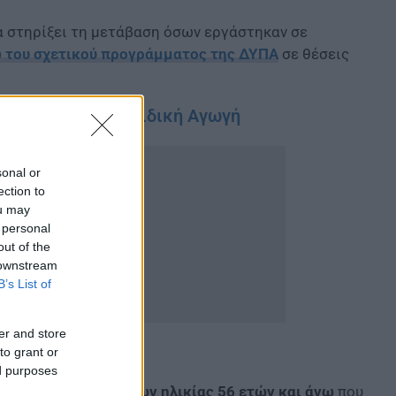
να στηρίξει τη μετάβαση όσων εργάστηκαν σε
ω του σχετικού προγράμματος της ΔΥΠΑ
σε θέσεις
ίνακες για την Ειδική Αγωγή
sonal or
ection to
ou may
 personal
out of the
 downstream
B’s List of
er and store
to grant or
ed purposes
την πρόσληψη ανέργων ηλικίας 56 ετών και άνω
που