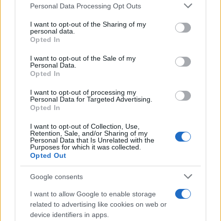
Please note that this website/app uses one or more Google
απόφαση της Αρχής Προστασίας Δεδομένων
Personal Data Processing Opt Outs
services and may gather and store information including but
Προσωπικού Χαρακτήρα, οι αποκλειόμενοι υποψήφιοι
not limited to your visit or usage behaviour. You may click to
I want to opt-out of the Sharing of my
εμφανίζονται μόνο με τον αριθμό ταυτότητας. Ο πίνακας
personal data.
grant or deny consent to Google and its third-party tags to
Opted In
αποκλειομένων μπορεί να αναζητηθεί στο Γραφείο
use your data for below specified purposes in below Google
Εξυπηρέτησης Πολιτών του
ΑΣΕΠ
(Πουλίου 6,
consent section.
I want to opt-out of the Sale of my
Αμπελόκηποι).
Personal Data.
Opted In
Οι υποψήφιοι που περιλαμβάνονται στον παραπάνω
I want to opt-out of processing my
πίνακα έχουν το δικαίωμα άσκησης ένστασης, η
Personal Data for Targeted Advertising.
προθεσμία υποβολής της οποίας ορίζεται από την ημέρα
Opted In
Παρασκευή 12 Ιανουαρίου 2018 έως και την πάροδο της
I want to opt-out of Collection, Use,
ημέρας Δευτέρας 22 Ιανουαρίου 2018.
Retention, Sale, and/or Sharing of my
Personal Data that Is Unrelated with the
Purposes for which it was collected.
Opted Out
Δείτε τα αποτελέσματα
εδώ
Google consents
ΑΣΕΠ 3Κ/2017: Ανακοινώθηκαν τα οριστικά
αποτελέσματα της προκήρυξης
I want to allow Google to enable storage
related to advertising like cookies on web or
device identifiers in apps.