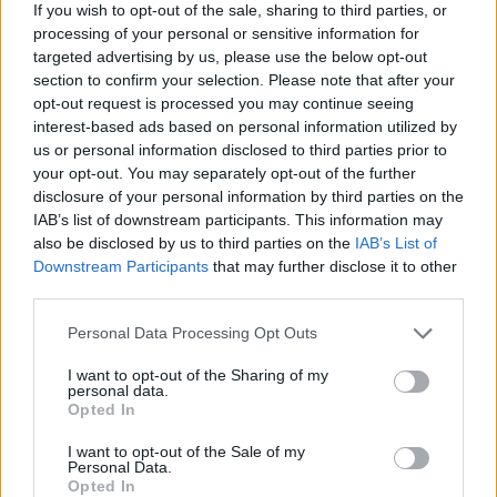
If you wish to opt-out of the sale, sharing to third parties, or
processing of your personal or sensitive information for
targeted advertising by us, please use the below opt-out
section to confirm your selection. Please note that after your
opt-out request is processed you may continue seeing
interest-based ads based on personal information utilized by
us or personal information disclosed to third parties prior to
your opt-out. You may separately opt-out of the further
disclosure of your personal information by third parties on the
IAB’s list of downstream participants. This information may
also be disclosed by us to third parties on the
IAB’s List of
Downstream Participants
that may further disclose it to other
Η αποδόμηση της εγκληματικής οργάνωσης
third parties.
επιτεύχθηκε σε ειδική επιχείρηση, την Τρίτη 13
Please note that this website/app uses one or more Google
Personal Data Processing Opt Outs
Δεκεμβρίου, σε συνεργασία με την DEA Athens και την
services and may gather and store information including but
συνδρομή της Ειδικής Κατασταλτικής
not limited to your visit or usage behaviour. You may click to
I want to opt-out of the Sharing of my
personal data.
Αντιτρομοκρατικής Μονάδας, του Τμήματος
grant or deny consent to Google and its third-party tags to
Opted In
use your data for below specified purposes in below Google
Εξουδετέρωσης Εκρηκτικών Μηχανισμών, της
consent section.
Διεύθυνσης Εγκληματολογικών Ερευνών και
I want to opt-out of the Sale of my
Personal Data.
αστυνομικού σκύλου, ενώ συνελήφθησαν συνολικά 11
Opted In