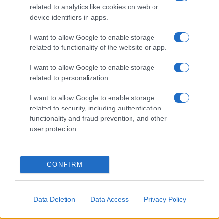
related to analytics like cookies on web or
device identifiers in apps.
I want to allow Google to enable storage
related to functionality of the website or app.
Ακολουθείστε το iPaideia.gr στο Google News
I want to allow Google to enable storage
related to personalization.
Ειδήσεις
Tελευταίες
για την Παιδεία και την εργασία
iPaideia.gr
στο
I want to allow Google to enable storage
related to security, including authentication
functionality and fraud prevention, and other
user protection.
CONFIRM
Στην Κατηγορία:
ΕΙΔΗΣΕΙΣ
Data Deletion
Data Access
Privacy Policy