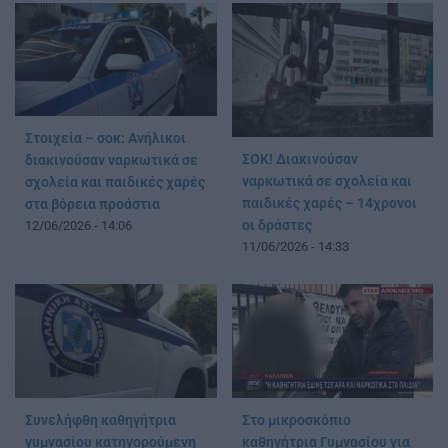
Στοιχεία – σοκ: Ανήλικοι
ΣΟΚ! Διακινούσαν
διακινούσαν ναρκωτικά σε
ναρκωτικά σε σχολεία και
σχολεία και παιδικές χαρές
παιδικές χαρές – 14χρονοι
στα βόρεια προάστια
οι δράστες
12/06/2026 - 14:06
11/06/2026 - 14:33
Συνελήφθη καθηγήτρια
Στο μικροσκόπιο
γυμνασίου κατηγορούμενη
καθηγήτρια Γυμνασίου για