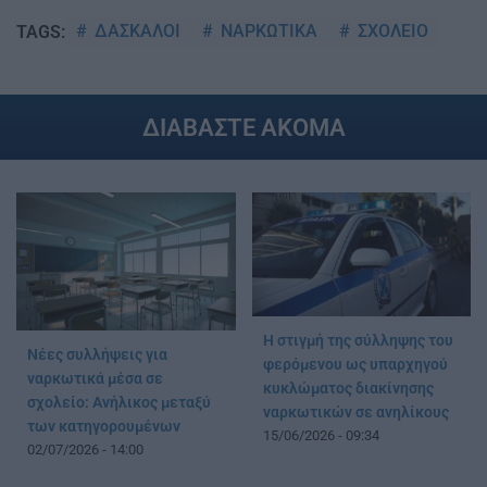
ΔΑΣΚΑΛΟΙ
ΝΑΡΚΩΤΙΚΑ
ΣΧΟΛΕΙΟ
TAGS:
ΔΙΑΒΑΣΤΕ ΑΚΟΜΑ
Η στιγμή της σύλληψης του
Νέες συλλήψεις για
φερόμενου ως υπαρχηγού
ναρκωτικά μέσα σε
κυκλώματος διακίνησης
σχολείο: Ανήλικος μεταξύ
ναρκωτικών σε ανηλίκους
των κατηγορουμένων
15/06/2026 - 09:34
02/07/2026 - 14:00