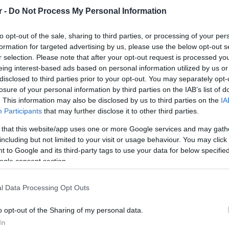
δικότερα, από την προϋπόθεση ότι οι επιχειρήσεις θα έχο
r -
Do Not Process My Personal Information
ασύνδεση και έχουν κλείσει ραντεβού με τεχνικό τον Απρ
ράταση έως το τέλος του Απριλίου.
to opt-out of the sale, sharing to third parties, or processing of your per
formation for targeted advertising by us, please use the below opt-out s
r selection. Please note that after your opt-out request is processed y
eing interest-based ads based on personal information utilized by us or
disclosed to third parties prior to your opt-out. You may separately opt-
losure of your personal information by third parties on the IAB’s list of
. This information may also be disclosed by us to third parties on the
IA
Participants
that may further disclose it to other third parties.
 that this website/app uses one or more Google services and may gath
including but not limited to your visit or usage behaviour. You may click 
 to Google and its third-party tags to use your data for below specifi
ogle consent section.
l Data Processing Opt Outs
 επιχειρήσεις θα μπορούν να ενημερώσουν στην ηλεκτρο
υ έχουν κλείσει με τεχνικό για τη διασύνδεση της ταμεια
o opt-out of the Sharing of my personal data.
In