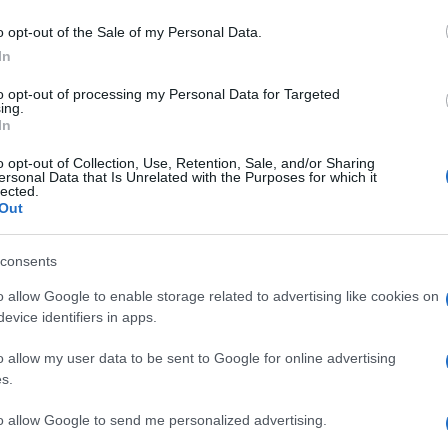
o opt-out of the Sale of my Personal Data.
In
to opt-out of processing my Personal Data for Targeted
ing.
In
o opt-out of Collection, Use, Retention, Sale, and/or Sharing
ersonal Data that Is Unrelated with the Purposes for which it
lected.
Out
consents
o allow Google to enable storage related to advertising like cookies on
Ακολουθείστε το iPai
evice identifiers in apps.
o allow my user data to be sent to Google for online advertising
Ειδήσεις
Tελευταίες
για την Παιδεία 
s.
to allow Google to send me personalized advertising.