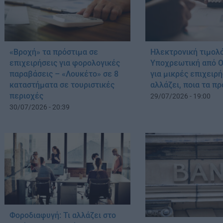
«Βροχή» τα πρόστιμα σε
Ηλεκτρονική τιμολ
επιχειρήσεις για φορολογικές
Υποχρεωτική από 
παραβάσεις – «Λουκέτο» σε 8
για μικρές επιχειρή
καταστήματα σε τουριστικές
αλλάζει, ποια τα π
περιοχές
29/07/2026 - 19:00
30/07/2026 - 20:39
Φοροδιαφυγή: Τι αλλάζει στο