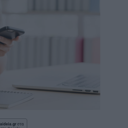
aideia.gr
στα