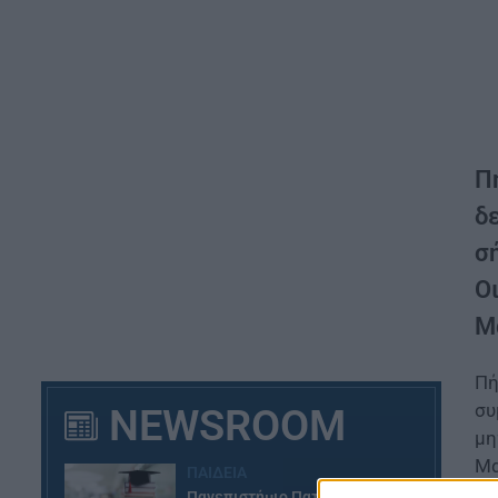
Π
δ
σ
Ο
Μ
Πή
συ
NEWSROOM
μη
Μα
ΠΑΙΔΕΙΑ
Πανεπιστήμιο Πατρών: Ισχυρή