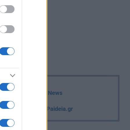
deia.gr στο Google News
iPaideia.gr
και την εργασία στο