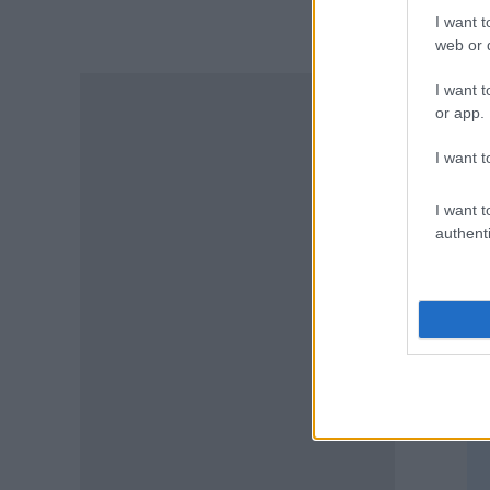
ΑΣΕΠ έγιναν οι περσινοί
διορισμοί ΠΕ70
I want t
web or d
06.08.2026 - 14:46
I want t
ΠΑΙΔΕΙΑ
or app.
ΑΣΕΠ: Το χρονοδιάγραμμα για
πίνακες, διορισμούς και
I want t
προσλήψεις αναπληρωτών
06.08.2026 - 14:26
I want t
TA
authenti
ΠΑΙΔΕΙΑ
Διορισμοί εκπαιδευτικών –
ΟΠΣΥΔ: Αυτά πρέπει να
προσέξετε πριν δηλώσετε
περιοχές
06.08.2026 - 13:52
ΕΙΔΗΣΕΙΣ
Φωτοβολταϊκά στο μπαλκόνι:
Πώς μπορείτε να μειώσετε τον