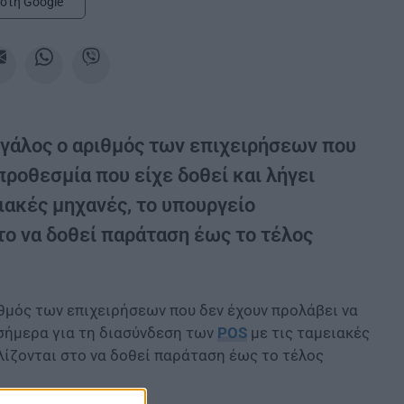
στη Google
εγάλος ο αριθμός των επιχειρήσεων που
ροθεσμία που είχε δοθεί και λήγει
ιακές μηχανές, το υπουργείο
ο να δοθεί παράταση έως το τέλος
θμός των επιχειρήσεων που δεν έχουν προλάβει να
 σήμερα για τη διασύνδεση των
POS
με τις ταμειακές
λίζονται στο να δοθεί παράταση έως το τέλος