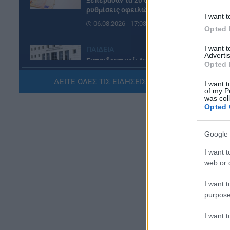
Ξεπέρασαν τα 20 δισ. ευρώ οι
ρυθμίσεις οφειλών
I want t
06.08.2026 - 17:03
Opted 
I want 
ΠΑΙΔΕΙΑ
Advertis
Εκπαιδευτικοί: Ανακλήθηκαν
Opted 
αποσπάσεις για τα σχολικά έτη
2026-2029
ΔΕΙΤΕ ΟΛΕΣ ΤΙΣ ΕΙΔΗΣΕΙΣ ΕΔΩ »
I want t
of my P
06.08.2026 - 16:03
was col
Opted 
ΕΙΔΗΣΕΙΣ
Ιός Δυτικού Νείλου:
Google 
Αυξάνονται τα κρούσματα, σε
ποιες περιοχές της Αττικής
I want t
έχουν εντοπιστεί
web or d
06.08.2026 - 15:31
I want t
purpose
ΠΑΙΔΕΙΑ
Διορισμοί εκπαιδευτικών
I want 
2026: Δείτε μέχρι ποια σειρά