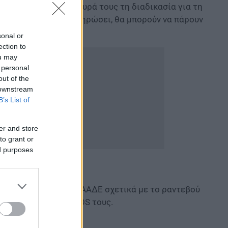
υν κάνει από την πλευρά τους τη διαδικασία για τη
ίλιο για να την ολοκληρώσει, θα μπορούν να πάρουν
sonal or
ection to
ou may
 personal
out of the
 downstream
B’s List of
er and store
to grant or
ed purposes
νική πλατφόρμα της ΑΑΔΕ σχετικά με το ραντεβού
κής μηχανής με το POS τους.