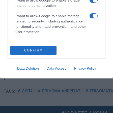
I want to allow Google to enable storage
related to personalization.
Ακολουθείστε το iPaideia.gr στο Go
I want to allow Google to enable storage
Ειδήσεις
Tελευταίες
για την Παιδεία και την εργασ
related to security, including authentication
functionality and fraud prevention, and other
user protection.
CONFIRM
Data Deletion
Data Access
Privacy Policy
Στην Κατηγορία:
ΕΙΔΗΣΕΙΣ
ΔΥΠΑ
ΕΠΙΔΟΜΑ ΑΝΕΡΓΙΑΣ
ΕΠΙΔΟΜΑΤ
TAGS: