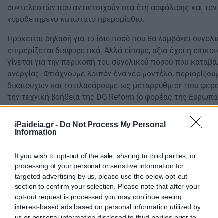
συντελεστών που αντιστοιχούν στα έτη ασφάλισης και τον
νομοθετημένο κατώτατο ημερομίσθιο.
Πρόκειται δηλαδή για το ίδιο ποσό που θα λαμβάνει συνολ
επιμερίζεται διαφορετικά. Αλλά είπαμε, αξία έχει η επικο
γίνεται για την περικοπή του συνολικού ποσού που καταβά
ανεργίας. Φτιάχνουμε λοιπόν ένα νέο μοντέλο, περιορίζου
δικαιούχων και το πλασάρουμε ως μεταρρύθμιση που φέρε
την τεχνική βοήθεια της DG Reform (ο φορέας της Ευρωπ
ευρωπαϊκά κράτη-μέλη στην εφαρμογή των τεχνικών και 
μεταρρυθμίσεων). Η Ν. Κεραμέως και ο δόκτορας των ελλ
iPaideia.gr -
Do Not Process My Personal
Πρωτοψάλτης για να δώσουν βαρύτητα στο πόνημά τους μι
Information
Δημόσιας Υπηρεσίας Απασχόλησης σε συνεργασία με τον Ο
τεχνικής βοήθειας της DG Reform. Ομως ουδείς την έχει δ
If you wish to opt-out of the sale, sharing to third parties, or
processing of your personal or sensitive information for
επτασφράγιστο μυστικό.
targeted advertising by us, please use the below opt-out
Γιώργος Μακράκης: Πιλοτική υποχώρηση σε βάρος των α
section to confirm your selection. Please note that after your
opt-out request is processed you may continue seeing
Είναι γεγονός ότι το επίδομα ανεργίας και ο υφιστάμενος
interest-based ads based on personal information utilized by
us or personal information disclosed to third parties prior to
διέθεταν μια στιβαρή λογική, ωστόσο χρειάζονταν έναν επ