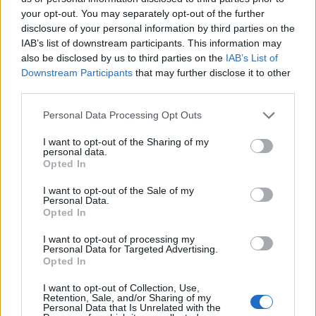
your opt-out. You may separately opt-out of the further
τη βασική αρχή συμφωνούμε. Επαναπροσδιορισμό όμως υπ
disclosure of your personal information by third parties on the
αδύναμων. Με την πιλοτική εφαρμογή για το νέο επίδομα α
IAB’s list of downstream participants. This information may
προκύπτει. Καταρχάς να διευκρινίσουμε ότι το επίδομα αν
also be disclosed by us to third parties on the
IAB’s List of
μεσοσταθμικά περίπου το 15% του συνόλου των εγγεγραμ
Downstream Participants
that may further disclose it to other
κυβέρνηση μέσα από το πιλοτικό πρόγραμμα για το επίδομα
third parties.
άλλων νομοθετημάτων («Δουλειές ξανά» κ.λπ.) προσπαθεί
Please note that this website/app uses one or more Google
Personal Data Processing Opt Outs
δικαιούχους του επιδόματος ανεργίας και να αφήσει εκτό
services and may gather and store information including but
εργαζόμενους ή εργαζόμενους με ευέλικτες μορφές απασχ
not limited to your visit or usage behaviour. You may click to
I want to opt-out of the Sharing of my
μεγάλη πλειοψηφία των εργαζομένων. Η κυβέρνηση «παίζει
personal data.
grant or deny consent to Google and its third-party tags to
Opted In
εμπροσθοβαρούς καταβολής του επιδόματος, για να μη δού
use your data for below specified purposes in below Google
περικόψει δαπάνες και θα μειώσει δικαιούχους. Οι προτεί
consent section.
I want to opt-out of the Sale of my
Personal Data.
πρόγραμμα για την τακτική επιδότηση ανεργίας επαίροντα
Opted In
καταβολή του νέου επιδόματος ανεργίας θα λειτουργήσει ω
επανένταξη στην αγορά εργασίας. Μα, αν ήταν έτσι, δεν θα
I want to opt-out of processing my
Personal Data for Targeted Advertising.
ΔΥΠΑ μακροχρόνια ανέργους χωρίς επίδομα, που ξεπερνο
Opted In
ανέργους. Αφού δηλαδή οι προτείνοντες το νέο επίδομα αν
λιγότερο επίδομα ανεργίας λαμβάνει κανείς τόσο περισσότ
I want to opt-out of Collection, Use,
Retention, Sale, and/or Sharing of my
εργασία, γιατί δεν έχουν βρει εργασία οι 815.000 άνεργοι
Personal Data that Is Unrelated with the