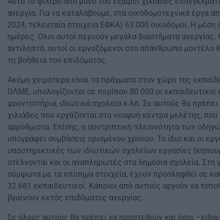
Αυτό το φίλτρο από μόνο του εξαιρεί χιλιάδες επαγγελματ
ανεργία. Για να καταλάβουμε, στα οικοδομοτεχνικά έργα α
2024, τελευταία στοιχεία ΕΦΚΑ) 63.000 οικοδόμοι. Η μέση 
ημέρες. Ολοι αυτοί περνούν μεγάλα διαστήματα ανεργίας.
αντιληπτό, αυτοί οι εργαζόμενοι στο απάνθρωπο μοντέλο
τη βοήθεια του επιδόματος.
Ακόμη χειρότερα είναι τα πράγματα στον χώρο της εκπαίδ
ΟΛΜΕ, υπολογίζονται σε περίπου 80.000 οι εκπαιδευτικοί ο
φροντιστήρια, ιδιωτικά σχολεία κ.λπ. Σε αυτούς θα πρέπε
χιλιάδες που εργάζονται στα νεοφυή κέντρα μελέτης, που
αρρύθμιστα. Επίσης, η συντριπτική πλειονότητα των οδη
υπογράφει συμβάσεις ορισμένου χρόνου. Το ίδιο και οι ερ
υποστηρικτικές των ιδιωτικών σχολείων εργασίες (κηπουρ
στέλνονται και οι αναπληρωτές στα δημόσια σχολεία. Στη 
σύμφωνα με τα επίσημα στοιχεία, έχουν προσληφθεί σε 
32.681 εκπαιδευτικοί. Κάποιοι από αυτούς αργούν να τοπο
βγαίνουν εκτός επιδόματος ανεργίας.
Σε όλους αυτούς θα πρέπει να προστεθούν και όσοι –ειδικ