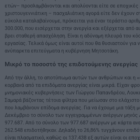
ετών– προσλαμβάνονται και απολύονται είτε σε εποχικές
χριστουγεννιάτικη – πασχαλιάτικη αγορά είτε δεν έχουν 
εύκολα καταλαβαίνουμε, πρόκειται για έναν τεράστιο αρι
300.000, που εισέρχεται στην ανεργία και εξέρχεται από α
βρει σταθερή απασχόληση. Είναι η αδύναμη πλευρά του κό
εργασίας. Τελικά όμως είναι αυτοί που θα θυσιαστούν για ν
ανύπαρκτα επιτεύγματα η κυβέρνηση Μητσοτάκη.
Μικρό το ποσοστό της επιδοτούμενης ανεργίας
Από την άλλη, το αποτύπωμα αυτών των ανθρώπων και η «
κορβανά από τα επιδόματα ανεργίας είναι μικρά. Είχαν φρον
μνημονιακές κυβερνήσεις των Γιώργου Παπανδρέου, Λουκ
Σαμαρά βάζοντας τέτοια φίλτρα που μείωσαν στο ελάχιστ
που λαμβάνουν επίδομα ανεργίας. Για να έχουμε μια τάξη 
Δεκέμβριο το σύνολο των εγγεγραμμένων ανέργων μηνός 
977.687. Από το σύνολο των 977.687 ανέργων με κάρτα ανε
262.548 επιδοτήθηκαν. Δηλαδή το 26,86% τυγχάνουν επιδ
είναι πλασματικό, καθώς οι 137.438 εξ αυτών είναι οι επο