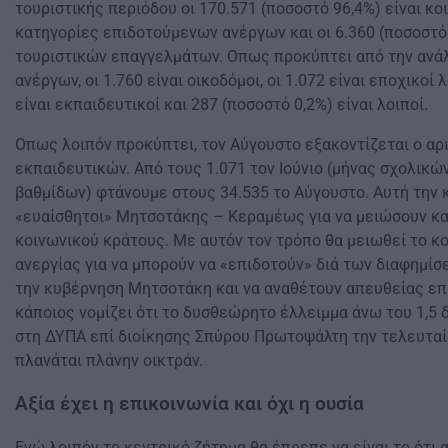
τουριστικής περιόδου οι 170.571 (ποσοστό 96,4%) είναι κοι
κατηγορίες επιδοτούμενων ανέργων και οι 6.360 (ποσοστό 
τουριστικών επαγγελμάτων. Οπως προκύπτει από την ανάλ
ανέργων, οι 1.760 είναι οικοδόμοι, οι 1.072 είναι εποχικοί 
είναι εκπαιδευτικοί και 287 (ποσοστό 0,2%) είναι λοιποί.
Οπως λοιπόν προκύπτει, τον Αύγουστο εξακοντίζεται ο α
εκπαιδευτικών. Από τους 1.071 τον Ιούνιο (μήνας σχολικ
βαθμίδων) φτάνουμε στους 34.535 το Αύγουστο. Αυτή την 
«ευαίσθητοι» Μητσοτάκης – Κεραμέως για να μειώσουν κα
κοινωνικού κράτους. Με αυτόν τον τρόπο θα μειωθεί το κ
ανεργίας για να μπορούν να «επιδοτούν» διά των διαφημί
την κυβέρνηση Μητσοτάκη και να αναθέτουν απευθείας επί
κάποιος νομίζει ότι το δυσθεώρητο έλλειμμα άνω του 1,5 
στη ΔΥΠΑ επί διοίκησης Σπύρου Πρωτοψάλτη την τελευταία 
πλανάται πλάνην οικτράν.
Αξία έχει η επικοινωνία και όχι η ουσία
Ενώ λοιπόν το κεντρικό ζήτημα θα έπρεπε να είναι το ότι 