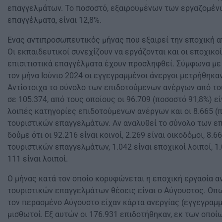
επαγγελμάτων. Το ποσοστό, εξαιρουμένων των εργαζομένω
επαγγέλματα, είναι 12,8%.
Ενας αντιπροσωπευτικός μήνας που εξαιρεί την εποχική απ
Οι εκπαιδευτικοί συνεχίζουν να εργάζονται και οι εποχικοί
επισιτιστικά επαγγέλματα έχουν προσληφθεί. Σύμφωνα με 
τον μήνα Ιούνιο 2024 οι εγγεγραμμένοι άνεργοι μετρήθηκαν
Αντίστοιχα το σύνολο των επιδοτούμενων ανέργων από το
σε 105.374, από τους οποίους οι 96.709 (ποσοστό 91,8%) εί
λοιπές κατηγορίες επιδοτούμενων ανέργων και οι 8.665 (π
τουριστικών επαγγελμάτων. Αν αναλυθεί το σύνολο των ε
δούμε ότι οι 92.216 είναι κοινοί, 2.269 είναι οικοδόμοι, 8.6
τουριστικών επαγγελμάτων, 1.042 είναι εποχικοί λοιποί, 1.
111 είναι λοιποί.
Ο μήνας κατά τον οποίο κορυφώνεται η εποχική εργασία α
τουριστικών επαγγελμάτων θέσεις είναι ο Αύγουστος. Οπ
τον περασμένο Αύγουστο είχαν κάρτα ανεργίας (εγγεγραμμ
μισθωτοί. Εξ αυτών οι 176.931 επιδοτήθηκαν, εκ των οπο