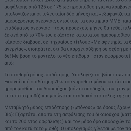
ασφάλισης από 125 σε 175 ως προϋπόθεση για να λαμβάνει
υπολογίζονται οι τελευταίοι δύο μήνες) και «εξαφανίζεται
μακροχρόνιας ανεργίας, εντούτοις τα συστημικά ΜΜΕ παια
επιδόματος ανεργίας –τους προσεχείς μήνες θα τεθεί πι
ξεκινά από το 70% του εκάστοτε κατώτατου ημερομίσθιου 
κάποιος διαβάσει σε πηχυαίους τίτλους «Με αφετηρία τα 
ανεργίας», εισπράττει ότι θα υπάρχει αύξηση σε σχέση με
δε! Με βάση το μοντέλο το νέο επίδομα –όταν εφαρμοστεί
από:
Το σταθερό μέρος επιδότησης: Υπολογίζεται βάσει των απ
Εκκινεί από επιδότηση 70% του νομοθετημένου κατώτατου
ημερομισθίου του δικαιούχου (εάν οι αποδοχές του ήταν μ
κατώτατο μισθό) και μειώνεται σταδιακά στο τέλος της π
Μεταβλητό μέρος επιδότησης («μπόνους» σε όσους έχουν
βίο): Εξαρτάται από τα έτη ασφάλισης του δικαιούχου (κα
και το 20ό έτος ασφάλισης) και τον μέσο όρο αποδοχών το
από τον κατώτατο μισθό). Ο υπολογισμός γίνεται με τον 