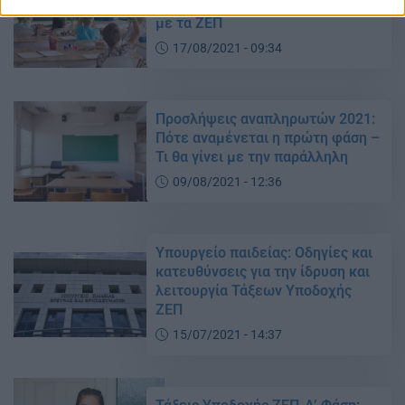
θα τρέξει η Α’ φάση – Τι θα γίνει
με τα ΖΕΠ
17/08/2021 - 09:34
Προσλήψεις αναπληρωτών 2021:
Πότε αναμένεται η πρώτη φάση –
Τι θα γίνει με την παράλληλη
09/08/2021 - 12:36
Υπουργείο παιδείας: Οδηγίες και
κατευθύνσεις για την ίδρυση και
λειτουργία Τάξεων Υποδοχής
ΖΕΠ
15/07/2021 - 14:37