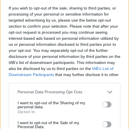
ώρα σε ώρα τα 3.000 ονόματα
If you wish to opt-out of the sale, sharing to third parties, or
10/11/2021 - 16:16
processing of your personal or sensitive information for
targeted advertising by us, please use the below opt-out
section to confirm your selection. Please note that after your
opt-out request is processed you may continue seeing
Τάξεις υποδοχής: Μέχρι πότε η
interest-based ads based on personal information utilized by
προθεσμία για την ίδρυσή τους
us or personal information disclosed to third parties prior to
στα σχολεία
your opt-out. You may separately opt-out of the further
20/09/2021 - 19:52
disclosure of your personal information by third parties on the
IAB’s list of downstream participants. This information may
also be disclosed by us to third parties on the
IAB’s List of
Downstream Participants
that may further disclose it to other
Προσλήψεις αναπληρωτών 2021
third parties.
– Τάξεις Υποδοχής: Κατανομή και
ιδρύσεις
Please note that this website/app uses one or more Google
Personal Data Processing Opt Outs
services and may gather and store information including but
10/09/2021 - 13:39
not limited to your visit or usage behaviour. You may click to
I want to opt-out of the Sharing of my
personal data.
grant or deny consent to Google and its third-party tags to
Opted In
use your data for below specified purposes in below Google
Υπουργείο παιδείας: Ίδρυση και
consent section.
I want to opt-out of the Sale of my
λειτουργία Τάξεων Υποδοχής
Personal Data.