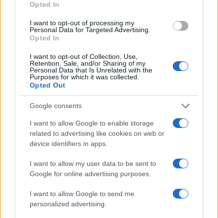
Opted In
ΖΕΠ σε Δημόσια Γυμνάσια, Γενικά
και Επαγγελματικά Λύκεια
I want to opt-out of processing my
Personal Data for Targeted Advertising.
30/08/2021 - 17:32
Opted In
I want to opt-out of Collection, Use,
Retention, Sale, and/or Sharing of my
Προσλήψεις αναπληρωτών 2021:
Personal Data that Is Unrelated with the
Purposes for which it was collected.
Πού έφτασε ο πίνακας
Opted Out
27/08/2021 - 16:20
Google consents
I want to allow Google to enable storage
Προσλήψεις αναπληρωτών: Τι
related to advertising like cookies on web or
ώρα θα ανακοινωθούν – Πώς θα
device identifiers in apps.
ενημερωθούν οι προσληφθέντες
I want to allow my user data to be sent to
26/08/2021 - 13:49
Google for online advertising purposes.
I want to allow Google to send me
Προσλήψεις αναπληρωτών: Πότε
personalized advertising.
θα γίνουν- Τι θα γίνει με