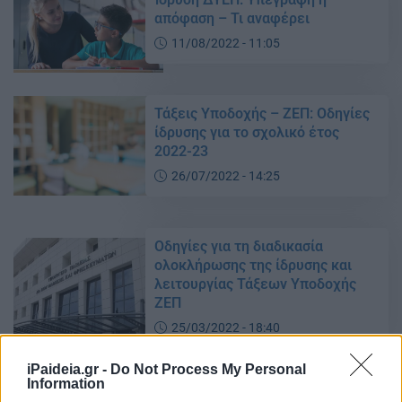
απόφαση – Τι αναφέρει
11/08/2022 - 11:05
Τάξεις Υποδοχής – ΖΕΠ: Oδηγίες
ίδρυσης για το σχολικό έτος
2022-23
26/07/2022 - 14:25
Οδηγίες για τη διαδικασία
ολοκλήρωσης της ίδρυσης και
λειτουργίας Τάξεων Υποδοχής
ΖΕΠ
25/03/2022 - 18:40
iPaideia.gr -
Do Not Process My Personal
Information
Προσλήψεις αναπληρωτών: Από