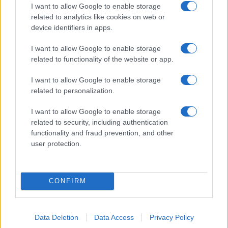
παράλληλη, τρίμηνα και ΖΕΠ
I want to allow Google to enable storage
related to analytics like cookies on web or
25/08/2021 - 17:29
device identifiers in apps.
I want to allow Google to enable storage
Προσλήψεις αναπληρωτών 2021:
related to functionality of the website or app.
Όσα πρέπει να ξέρετε – Πότε θα
«τρέξει» η α φάση
I want to allow Google to enable storage
related to personalization.
24/08/2021 - 09:44
I want to allow Google to enable storage
related to security, including authentication
functionality and fraud prevention, and other
Προσλήψεις αναπληρωτών 2021:
user protection.
Όλα τα τελευταία ΝΕΑ –
Αντίστροφη μέτρηση για την
πρώτη φάση
23/08/2021 - 13:21
CONFIRM
Data Deletion
Data Access
Privacy Policy
Προσλήψεις αναπληρωτών: Πότε