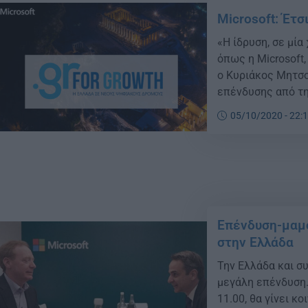
Microsoft: Έτ
«Η ίδρυση, σε μί
όπως η Microsoft
ο Κυριάκος Μητσο
επένδυσης από τη
δημιουργία του π
05/10/2020 - 22:
center region), β
Επένδυση-μαμο
στην Ελλάδα
Την Ελλάδα και συ
μεγάλη επένδυση.
11.00, θα γίνει 