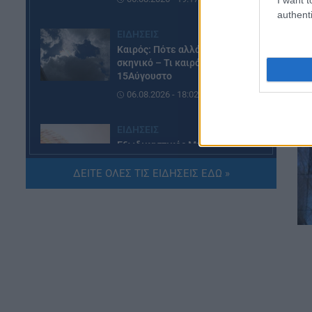
authenti
ΕΙΔΗΣΕΙΣ
Καιρός: Πότε αλλάζει το
σκηνικό – Τι καιρό θα κάνει τον
15Αύγουστο
06.08.2026 - 18:02
ΕΙΔΗΣΕΙΣ
Εξωδικαστικός Μηχανισμός:
Ξεπέρασαν τα 20 δισ. ευρώ οι
ρυθμίσεις οφειλών
ΔΕΙΤΕ ΟΛΕΣ ΤΙΣ ΕΙΔΗΣΕΙΣ ΕΔΩ »
06.08.2026 - 17:03
ΠΑΙΔΕΙΑ
Εκπαιδευτικοί: Ανακλήθηκαν
αποσπάσεις για τα σχολικά έτη
2026-2029
06.08.2026 - 16:03