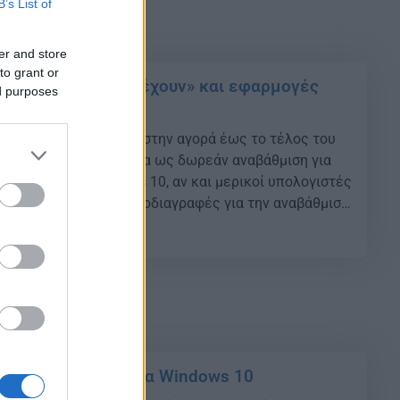
B’s List of
er and store
to grant or
 Windows 11 θα «τρέχουν» και εφαρμογές
ed purposes
 υπολογιστές
ου θα κυκλοφορήσουν στην αγορά έως το τέλος του
προηγουμένως διαθέσιμα ως δωρεάν αναβάθμιση για
χρήστες των Windows 10, αν και μερικοί υπολογιστές
ουν τις κατάλληλες προδιαγραφές για την αναβάθμιση
 συστήματός τους, μεταξύ των οποίων ελάχιστο
04
υτικό χώρο 64 GB και μνήμη RAM […]
τε θα αποσυρθούν τα Windows 10