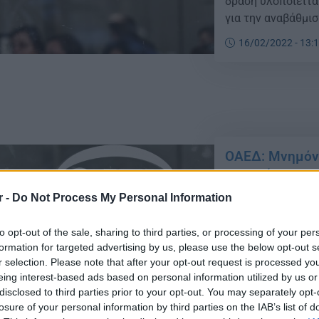
δράση υλοποιείται
για την αναβάθμι
μείωση του ψηφια
16/02/2022 - 13:
όπως αναφέρεται 
ΟΑΕΔ: Μνημόνι
προγράμματα
r -
Do Not Process My Personal Information
ΟΑΕΔ: Μνημόνιο σ
Hellas στον τομέ
προγράμματα Οπω
to opt-out of the sale, sharing to third parties, or processing of your per
formation for targeted advertising by us, please use the below opt-out s
του κ. Χατζηδάκη
r selection. Please note that after your opt-out request is processed y
τον Διευθύνοντα 
31/01/2022 - 21:
eing interest-based ads based on personal information utilized by us or
κ. Θεοδόση Μιχαλ
disclosed to third parties prior to your opt-out. You may separately opt-
Λειτουργιών […]
losure of your personal information by third parties on the IAB’s list of