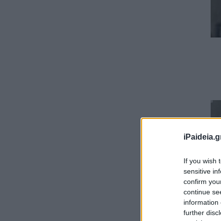
iPaideia.g
If you wish 
sensitive in
confirm you
continue se
information 
further disc