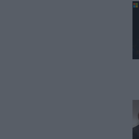
ΕΙΔΗΣΕΙΣ
Ιός Δυτικού Νείλου:
Αυξάνονται τα κρούσματα, σε
ποιες περιοχές της Αττικής
έχουν εντοπιστεί
06.08.2026 - 15:31
ΠΑΙΔΕΙΑ
Διορισμοί εκπαιδευτικών
2026: Δείτε μέχρι ποια σειρά
ΑΣΕΠ έγιναν οι περσινοί
διορισμοί ΠΕ70
06.08.2026 - 14:46
ΠΑΙΔΕΙΑ
ΑΣΕΠ: Το χρονοδιάγραμμα για
πίνακες, διορισμούς και
προσλήψεις αναπληρωτών
06.08.2026 - 14:26