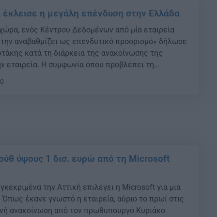
σι έκλεισε η μεγάλη επένδυση στην Ελλάδα
α χώρα, ενός Κέντρου Δεδομένων από μία εταιρεία
, την αναβαθμίζει ως επενδυτικό προορισμό» δήλωσε
τάκης κατά τη διάρκεια της ανακοίνωσης της
ν εταιρεία. Η συμφωνία όπου προβλέπει τη
ρώτου συμπλέγματος datacenter στη χώρα μας (data
10
άζει την Ελλάδα στο επίκεντρο των […]
ύθ ύψους 1 δισ. ευρώ από τη Microsoft
γκεκριμένα την Αττική επιλέγει η Microsoft για μια
 Όπως έκανε γνωστό η εταιρεία, αύριο το πρωί στις
κοινή ανακοίνωση από τον πρωθυπουργό Κυριάκο