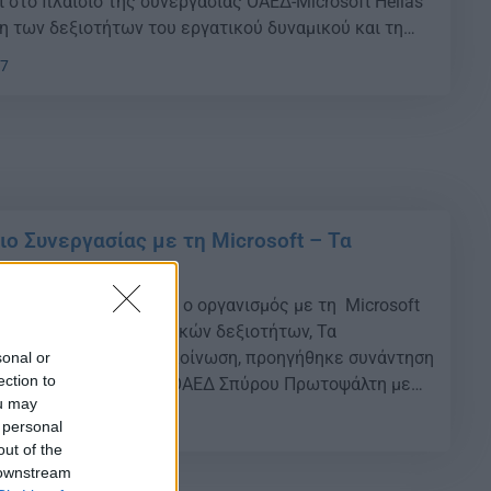
 στο πλαίσιο της συνεργασίας ΟΑΕΔ-Microsoft Hellas
ση των δεξιοτήτων του εργατικού δυναμικού και τη
κού χάσματος στην αγορά εργασίας. Συγκεκριμένα,
17
σε ανακοίνωση του ΟΑΕΔ, το πρόγραμμα […]
ο Συνεργασίας με τη Microsoft – Τα
υνεργασίας υπέγραψε ο οργανισμός με τη Microsoft
α ανάπτυξης των ψηφιακών δεξιοτήτων, Τα
ς αναφέρεται σε ανακοίνωση, προηγήθηκε συνάντηση
sonal or
ection to
 και του Διοικητή του ΟΑΕΔ Σπύρου Πρωτοψάλτη με
ou may
Σύμβουλο της Microsoft για Ελλάδα, Κύπρο και Μάλτα
33
 personal
όπουλο και την Διευθύντρια Μάρκετινγκ της και
out of the
 downstream