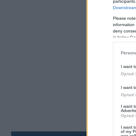
participants
Downstream 
Please note
information 
deny consent
in below Go
Persona
I want t
Opted 
I want t
Opted 
I want 
Advertis
Opted 
I want t
of my P
was col