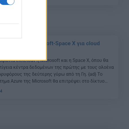
 Windows 10 μετά τις 15 Ιουνίου […]
υνεργασία Microsoft-Space X για cloud
φωνία έκλεισαν η Microsoft και η Space X, όπου θα
πίγεια κέντρα δεδομένων της πρώτης με τους ολοένα
ρυφόρους της δεύτερης γύρω από τη Γη. {ad} Το
ημα Azure της Microsoft θα επιτρέψει στο δίκτυο
κτύου Starlink, που στήνει η Space X, να συνδεθεί στο
54
ος», κάτι που στην πράξη […]