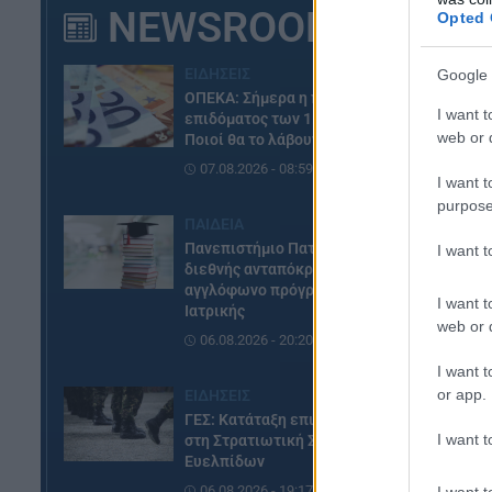
NEWSROOM
Opted 
ΕΙΔΗΣΕΙΣ
Google 
ΟΠΕΚΑ: Σήμερα η πληρωμή του
I want t
επιδόματος των 1.000 ευρώ –
web or d
Ποιοί θα το λάβουν
07.08.2026 - 08:59
I want t
purpose
ΠΑΙΔΕΙΑ
Πανεπιστήμιο Πατρών: Ισχυρή
I want 
διεθνής ανταπόκριση στο νέο
αγγλόφωνο πρόγραμμα
I want t
Ιατρικής
web or d
06.08.2026 - 20:20
I want t
or app.
ΕΙΔΗΣΕΙΣ
ΓΕΣ: Κατάταξη επιτυχόντων
I want t
στη Στρατιωτική Σχολή
Ευελπίδων
06.08.2026 - 19:17
I want t