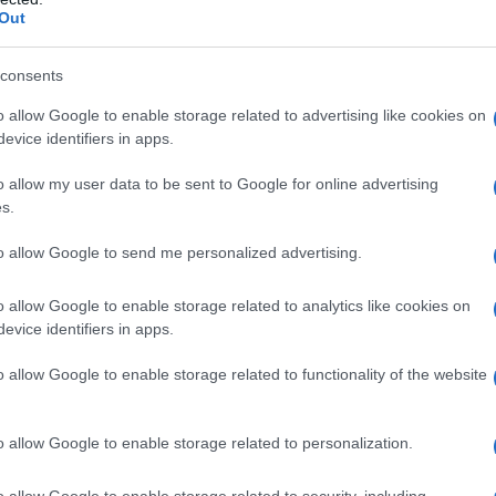
Τα παλαιότερα πο
Out
και οι επιχειρήσε
συνεχίσουν να λ
consents
Professional και 
την υποστήριξη τ
o allow Google to enable storage related to advertising like cookies on
16/06/2021 - 13:
evice identifiers in apps.
αμερικανική εταιρ
o allow my user data to be sent to Google for online advertising
s.
to allow Google to send me personalized advertising.
Microsoft: Τέλο
o allow Google to enable storage related to analytics like cookies on
του 2022
evice identifiers in apps.
Η αμερικανική ετ
o allow Google to enable storage related to functionality of the website
και μάλιστα με δ
χαρακτηριστικό τη
o allow Google to enable storage related to personalization.
πρόγραμμα πλοήγησ
χρόνου μετά από 
21/05/2021 - 12:
o allow Google to enable storage related to security, including