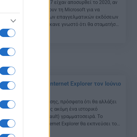
λύ δημοφιλή Windows 7 είχαν αποσυρθεί το 2020, αν
ις μπορούν να πληρώνουν τη Microsoft για να
αμβάνουν ανανεώσεις των επαγγελματικών εκδόσεων
Enterprise. Η Microsoft έκανε γνωστό ότι θα σταματήσει
ων Windows 10 το φθινόπωρο του 2025. Παράλληλα, η
07
εία προετοιμάζεται να ανακοινώσει μέσα […]
ς εποχής για τον Internet Explorer τον Ιούνιο
αιρεία ανακοίνωσε, επίσης, πρόσφατα ότι θα αλλάξει
ημοκρατικές διαδικασίες ακόμη ένα ιστορικό
ς, την εξ ορισμού (default) γραμματοσειρά. Το
ης στο διαδίκτυο Internet Explorer θα εκπνεύσει του
σχεδόν 27 χρόνια ζωής και δεν θα εμφανιστεί ξανά
45