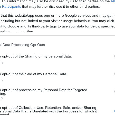
. This information may also be disclosed by us to third parties on the
IA
Participants
that may further disclose it to other third parties.
 that this website/app uses one or more Google services and may gath
including but not limited to your visit or usage behaviour. You may click 
Microsoft: Τα
 to Google and its third-party tags to use your data for below specifi
Android στους
ogle consent section.
Τα Windows 11, π
l Data Processing Opt Outs
έτους, θα είναι 
τους υπάρχοντες 
o opt-out of the Sharing of my personal data.
μπορεί να μην έχ
In
του λειτουργικού
25/06/2021 - 13:
ελεύθερο αποθηκε
o opt-out of the Sale of my Personal Data.
In
to opt-out of processing my Personal Data for Targeted
ing.
In
Microsoft: Πό
o opt-out of Collection, Use, Retention, Sale, and/or Sharing
ersonal Data that Is Unrelated with the Purposes for which it
lected.