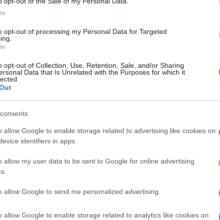
o opt-out of the Sale of my Personal Data.
Σφοδρή καταγγελί
In
Θεσσαλονίκης για
to opt-out of processing my Personal Data for Targeted
στην ΓΑΔΑ από τη
ing.
In
Αγωνιστική Παρέμ
πιο έντονο και κ
19/10/2020 - 10:
o opt-out of Collection, Use, Retention, Sale, and/or Sharing
ανήλικων μαθητών
ersonal Data that Is Unrelated with the Purposes for which it
lected.
πανεκπαιδευτικό 
Out
consents
o allow Google to enable storage related to advertising like cookies on
evice identifiers in apps.
ΓΑΔΑ: Ο νέος,
επικοινωνίας 
o allow my user data to be sent to Google for online advertising
s.
Την επικοινωνία τ
εκσυγχρονίζει η Ε
to allow Google to send me personalized advertising.
βελτιώνεται συνε
δυσχεραίνεται», 
o allow Google to enable storage related to analytics like cookies on
{ad} Στο πλαίσιο