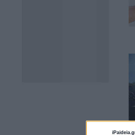
iPaideia.g