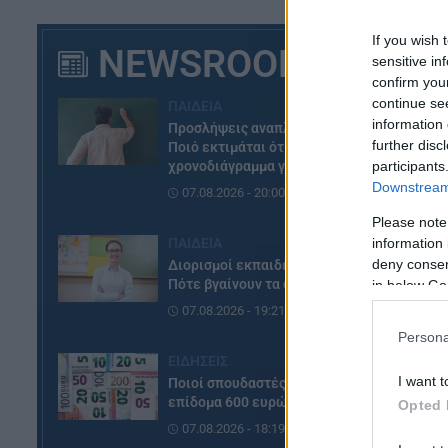
If you wish 
NEWSROOM
sensitive in
confirm you
continue se
ΠΑΙΔΕΙΑ
information 
Προσλήψεις αναπληρωτών:
further disc
Ποιό εκτιμάται ότι θα είναι το
χρονοδιάγραμμα για φέτος
participants
Downstream 
07.08.2026 - 20:00
Please note
ΠΑΙΔΕΙΑ
information 
deny consent
Διορισμοί εκπαιδευτικών:
Πότε βγαίνουν τα ονόματα
in below Go
07.08.2026 - 19:21
Persona
ΕΙΔΗΣΕΙΣ
I want t
Ποιοί σπουδαστές θα λάβουν
επίδομα 600 ευρώ
Opted 
07.08.2026 - 18:19