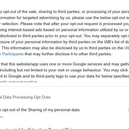
to opt-out of the sale, sharing to third parties, or processing of your per
formation for targeted advertising by us, please use the below opt-out s
r selection. Please note that after your opt-out request is processed y
Χρ. Σπίρτζης: 
eing interest-based ads based on personal information utilized by us or
μαθητών»
disclosed to third parties prior to your opt-out. You may separately opt-
losure of your personal information by third parties on the IAB’s list of
Δηλώσεις έκανε ο
. This information may also be disclosed by us to third parties on the
IA
Χρήστος Σπίρτζης
Participants
that may further disclose it to other third parties.
εκπαιδευτικό συλ
λογική του τρόμου
 that this website/app uses one or more Google services and may gath
including but not limited to your visit or usage behaviour. You may click 
αποτελέσματα για 
20/10/2020 - 11:
 to Google and its third-party tags to use your data for below specifi
σημερινή του δήλ
ogle consent section.
Προοδευτική […]
l Data Processing Opt Outs
o opt-out of the Sharing of my personal data.
In
Εκπαιδευτικοί
αντιμετωπίζον