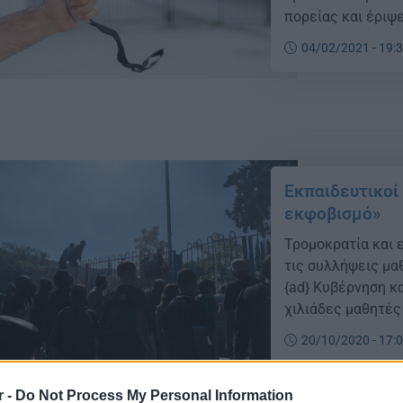
πορείας και έριψ
Φεβρουαρίου 2021
04/02/2021 - 19:
ατόμων, στο χώρο
ακολούθησε πορεί
Εκπαιδευτικοί
εκφοβισμό»
Τρομοκρατία και 
τις συλλήψεις μα
{ad} Κυβέρνηση κ
χιλιάδες μαθητές
Οκτώβρη, αφού επ
20/10/2020 - 17:
συμμετοχή χιλιά
κάνοντας σωματικ
r -
Do Not Process My Personal Information