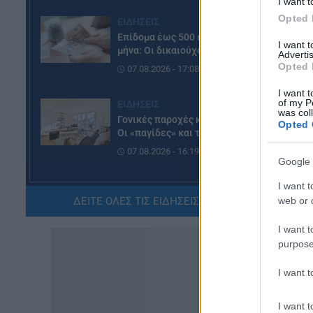
I want t
Opted 
ΕΙΔΗΣΕΙΣ
Επίδομα έως 500 ευρώ τον
I want 
μήνα: Οι δικαιούχοι
Advertis
Opted 
07.08.2026 - 17:08
I want t
of my P
ΕΙΔΗΣΕΙΣ
was col
Γονικές παροχές και δωρεές:
Opted 
Οι «παγίδες» και τα λάθη
07.08.2026 - 16:19
Google 
I want t
ΠΑΙΔΕΙΑ
ΔΕΙΤΕ ΟΛΕΣ ΤΙΣ ΕΙΔΗΣΕΙΣ ΕΔΩ »
web or d
ΝΕΟ φοιτητικό επίδομα: Για
ποιούς φοιτητές
I want t
07.08.2026 - 15:54
purpose
ΠΑΙΔΕΙΑ
I want 
Τεχνητή Νοημοσύνη στα
σχολεία: Οι νέοι κανόνες για
I want t
μαθητές και εκπαιδευτικούς –