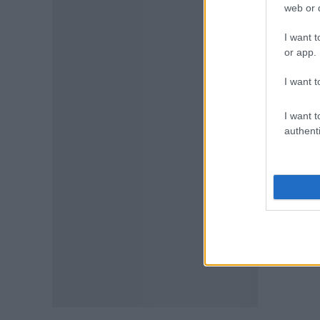
web or d
Τι απαγορεύεται
07.08.2026 - 15:45
I want t
or app.
ΕΙΔΗΣΕΙΣ
I want t
Δεκαπενταύγουστος 2026:
Πώς αμείβονται όσοι
εργαστούν – Τι ισχύει για
I want t
πενθήμερο, εξαήμερο και
authenti
άδεια
07.08.2026 - 14:30
ΠΑΙΔΕΙΑ
Παιδικοί σταθμοί ΕΣΠΑ 2026 –
2027: Δείτε πότε αναμένονται
τα προσωρινά αποτελέσματα
για τα voucher
07.08.2026 - 13:52
ΕΙΔΗΣΕΙΣ
Ιός Δυτικού Νείλου: Στο