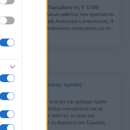
α έκανε η Αγωνιστική Παρέμβαση της Ε΄ ΕΛΜΕ
 την σύλληψη των ανήλικων μαθητών που κρατούνται
ν περασμένη Πέμπτη. {ad} Αναλυτικά η ανακοίνωση: Η
βαση της Ε΄ ΕΛΜΕ Θεσσαλονίκης καταγγέλλει με τον
ατηγορηματικό τρόπο την αυθαίρετη σύλληψη 5
12
 οι οποίοι συμμετείχαν στο μεγαλειώδες
συλλαλητήριο […]
 γρήγορος και σύγχρονος τρόπος
με τους πολίτες
ης με τους πολίτες, με ένα νέο και γρήγορο τρόπο
λληνική Αστυνομία, με στόχο «να κρίνεται και να
χώς», γιατί «χωρίς τους πολίτες το έργο της
όπως επισημαίνεται από το Αρχηγείο του Σώματος.
 αυτό, με απόφαση του αρχηγού αντιστράτηγου Μιχάλη