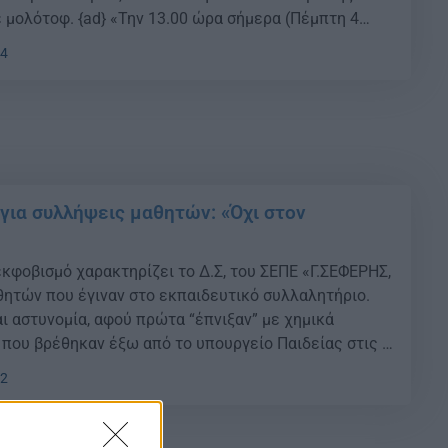
ε μολότοφ. {ad} «Την 13.00 ώρα σήμερα (Πέμπτη 4
), πραγματοποιήθηκε συνάθροιση 3.500 περίπου
34
 των Προπυλαίων του Πανεπιστημίου Αθηνών και
α δια μέσω […]
 για συλλήψεις μαθητών: «Όχι στον
εκφοβισμό χαρακτηρίζει το Δ.Σ, του ΣΕΠΕ «Γ.ΣΕΦΕΡΗΣ,
θητών που έγιναν στο εκπαιδευτικό συλλαλητήριο.
αι αστυνομία, αφού πρώτα “έπνιξαν” με χημικά
 που βρέθηκαν έξω από το υπουργείο Παιδείας στις 9
ιχείρησαν χωρίς επιτυχία να εμποδίσουν τη
02
δων μαθητών στο συλλαλητήριο της 15ης Οκτωβρίου
ούς ελέγχους σε κάθε […]