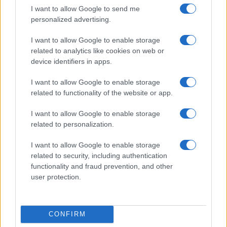
I want to allow Google to send me
Αυτοκτονία 14χρονου: Άγρια
personalized advertising.
συμπλοκή με μαθητές από το
I want to allow Google to enable storage
σχολείο του – Πέντε συλλήψεις
related to analytics like cookies on web or
18/05/2022 - 12:26
device identifiers in apps.
I want to allow Google to enable storage
related to functionality of the website or app.
Αυτοκτονία 14χρονου: Έγινε η
κηδεία του – «Θα σε αγαπάμε για
I want to allow Google to enable storage
πάντα», λένε οι συμμαθητές του
related to personalization.
18/05/2022 - 12:18
I want to allow Google to enable storage
related to security, including authentication
functionality and fraud prevention, and other
Αυτοκτονία 14χρονου: Είχε
user protection.
δεχτεί επίθεση πριν δώσει τέλος
στη ζωή του – Τι είχε πει πριν 3
μήνες
CONFIRM
18/05/2022 - 08:49