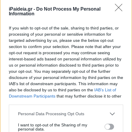
στην υπόθεση; Τι εξετάζεται
τώρα
iPaideia.gr -
Do Not Process My Personal
Information
23/05/2022 - 09:39
If you wish to opt-out of the sale, sharing to third parties, or
processing of your personal or sensitive information for
Νέο επικίνδυνο παιχνίδι
targeted advertising by us, please use the below opt-out
ανήλικων μέσω TikTok –
section to confirm your selection. Please note that after your
Πετάγονται ξαφνικά μπροστά σε
opt-out request is processed you may continue seeing
αυτοκίνητα
interest-based ads based on personal information utilized by
us or personal information disclosed to third parties prior to
22/05/2022 - 13:42
your opt-out. You may separately opt-out of the further
disclosure of your personal information by third parties on the
IAB’s list of downstream participants. This information may
Αυτοκτονία 14χρονου: Τι φέρεται
also be disclosed by us to third parties on the
IAB’s List of
να είπε η μητέρα του στην ΕΛΑΣ –
Downstream Participants
that may further disclose it to other
Όλες οι τελευταίες εξελίξεις
third parties.
22/05/2022 - 12:22
Please note that this website/app uses one or more Google
Personal Data Processing Opt Outs
services and may gather and store information including but
not limited to your visit or usage behaviour. You may click to
I want to opt-out of the Sharing of my
personal data.
grant or deny consent to Google and its third-party tags to