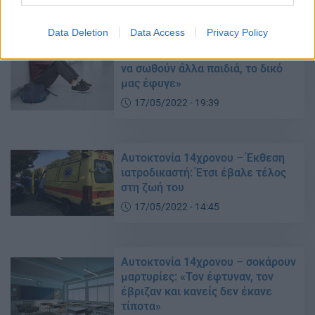
Data Deletion
Data Access
Privacy Policy
Αυτοκτονία 14χρονου –
συγκλονίζει η θεία του: «Μακάρι
να σωθούν άλλα παιδιά, το δικό
μας έφυγε»
17/05/2022 - 19:39
Αυτοκτονία 14χρονου – Έκθεση
ιατροδικαστή: Έτσι έβαλε τέλος
στη ζωή του
17/05/2022 - 14:45
Αυτoκτονία 14χρονου – σοκάρουν
μαρτυρίες: «Τον έφτυναν, τον
έβριζαν και κανείς δεν έκανε
τίποτα»