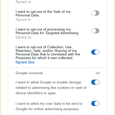
Αυτοκτονία 14χρονου: Μητέρα
Opted In
use your data for below specified purposes in below Google
συμμαθητή του καταγγέλλει – «Ο
consent section.
διευθυντής του σχολείου
I want to opt-out of the Sale of my
Personal Data.
γνωρίζει»
Opted In
19/05/2022 - 12:01
I want to opt-out of processing my
Personal Data for Targeted Advertising.
Opted In
Αυτοκτονία 14χρονου: Καταθέτει
I want to opt-out of Collection, Use,
σήμερα η μητέρα του -Τι
Retention, Sale, and/or Sharing of my
περιμένουν οι αστυνομικοί
Personal Data that Is Unrelated with the
Purposes for which it was collected.
19/05/2022 - 10:00
Opted Out
Google consents
Αυτοκτονία 14χρονου: Στο
I want to allow Google to enable storage
λάπτοπ το μυστικό της υπόθεσης
related to advertising like cookies on web or
– Το παρέδωσε η μητέρα στις
device identifiers in apps.
αρχές
I want to allow my user data to be sent to
18/05/2022 - 19:22
Google for online advertising purposes.