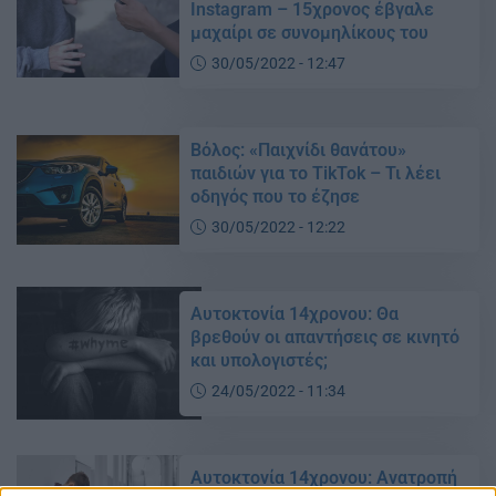
Instagram – 15χρονος έβγαλε
μαχαίρι σε συνομηλίκους του
30/05/2022 - 12:47
Βόλος: «Παιχνίδι θανάτου»
παιδιών για το TikTok – Τι λέει
οδηγός που το έζησε
30/05/2022 - 12:22
Αυτοκτονία 14χρονου: Θα
βρεθούν οι απαντήσεις σε κινητό
και υπολογιστές;
24/05/2022 - 11:34
Αυτοκτονία 14χρονου: Ανατροπή