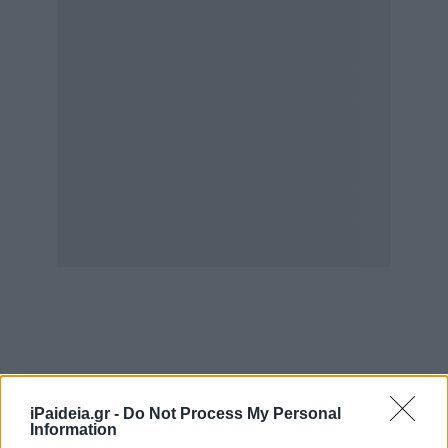
Το TikTok έχει δεχτεί επικρίσεις για την επικράτηση
iPaideia.gr -
Do Not Process My Personal
Information
επικίνδυνων τάσεων ανάμεσα σε εφήβους. Κατά τη