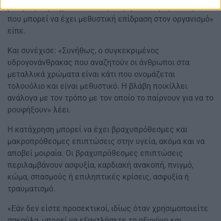
μπογιές περιέχουν έναν συγκεκριμένο υδρογονάνθρακα
που μπορεί να έχει μεθυστική επίδραση στον οργανισμό»
είπε.
Και συνέχισε: «Συνήθως, ο συγκεκριμένος
υδρογονάνθρακας που αναζητούν οι άνθρωποι στα
μεταλλικά χρώματα είναι κάτι που ονομάζεται
τολουόλιο και είναι μεθυστικό. Η βλάβη ποικίλλει
ανάλογα με τον τρόπο με τον οποίο το παίρνουν για να το
ρουφήξουν» λέει.
Η κατάχρηση μπορεί να έχει βραχυπρόθεσμες και
μακροπρόθεσμες επιπτώσεις στην υγεία, ακόμα και να
αποβεί μοιραία. Οι βραχυπρόθεσμες επιπτώσεις
περιλαμβάνουν ασφυξία, καρδιακή ανακοπή, πνιγμό,
κώμα, σπασμούς ή επιληπτικές κρίσεις, ασφυξία ή
τραυματισμό.
«Εάν δεν είστε προσεκτικοί, ιδίως όταν χρησιμοποιείτε
σακούλα, μπορεί να εξαντλήσετε το οξυγόνο και