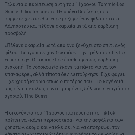
Τελευταία περίπτωση αυτή του 11χρονου Tommie-Lee
Gracie Billington από το Ηνωμένο Βασίλειο, που
συμμετείχε στο challenge μαζί με έναν φίλο του στο
Λάνκαστερ και πέθανε ακαριαία μετά από καρδιακή
προσβολή.
«Πέθανε ακαριαία μετά από ένα ξενύχτι στο σπίτι ενός
φίλου. Τα αγόρια είχαν δοκιμάσει την τρέλα του TikTok
«chroming». Ο Tommie-Lee έπαθε αμέσως καρδιακή
ανακοπή. Το νοσοκομείο έκανε τα πάντα για να τον
επαναφέρει, αλλά τίποτα δεν λειτούργησε. Είχε φύγει.
Είχε χρυσή καρδιά όπως ο πατέρας του. Η οικογένειά
μας είναι εντελώς συντετριμμένη», δήλωσε η γιαγιά του
αγοριού, Tina Burns.
Η οικογένεια του 11χρονου πιστεύει ότι το TikTok
πρέπει να «κάνει περισσότερα» για την ασφάλεια των
χρηστών, ακόμα και να κλείσει για να αποτρέψει τον
θάνατο άλλων παιδιών όπως αναφέρει το δημοσίευμα