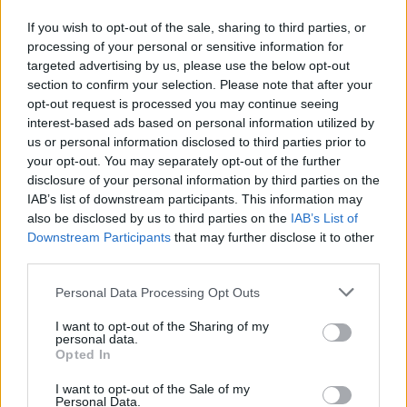
διάρκεια μιας ακρόασης τον Ιανουάριο οι ηγέτες
If you wish to opt-out of the sale, sharing to third parties, or
τεσσάρων διακεκριμένων πλατφορμών κοινωνικής
processing of your personal or sensitive information for
δικτύωσης – συμπεριλαμβανομένου του Μαρκ
targeted advertising by us, please use the below opt-out
Ζούκερμπεργκ του Facebook και του Instagram και του
section to confirm your selection. Please note that after your
Σούου Τσου του TikTok – εξετάστηκαν από την Επιτροπή
opt-out request is processed you may continue seeing
Δικαστικών Υποθέσεων της Γερουσίας των ΗΠΑ σχετικά
interest-based ads based on personal information utilized by
us or personal information disclosed to third parties prior to
με την ασφάλεια των πλατφορμών τους.
your opt-out. You may separately opt-out of the further
Εκείνη η ακρόαση ήταν μέρος της προσπάθειας για την
disclosure of your personal information by third parties on the
IAB’s list of downstream participants. This information may
ψήφιση της «Πράξης για την ασφάλεια των παιδιών στο
also be disclosed by us to third parties on the
IAB’s List of
διαδίκτυο», η οποία θα απαιτούσε από τις εταιρείες
Downstream Participants
that may further disclose it to other
μέσων κοινωνικής δικτύωσης να αναλάβουν επιθετικές
third parties.
δράσεις για τη στόχευση επικίνδυνων συμπεριφορών
στις πλατφόρμες τους.
Please note that this website/app uses one or more Google
Personal Data Processing Opt Outs
services and may gather and store information including but
Τι είναι το Chroming
not limited to your visit or usage behaviour. You may click to
I want to opt-out of the Sharing of my
personal data.
grant or deny consent to Google and its third-party tags to
Opted In
use your data for below specified purposes in below Google
consent section.
I want to opt-out of the Sale of my
Personal Data.