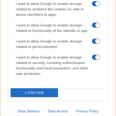
I want to allow Google to enable storage
related to analytics like cookies on web or
device identifiers in apps.
I want to allow Google to enable storage
Στο Chroming οι έφηβοι εισπνέουν αναθυμιάσεις από
related to functionality of the website or app.
κοινά οικιακά αντικείμενα, όπως αεροζόλ, ασετόν
I want to allow Google to enable storage
(αφαιρετικό βερνικιού νυχιών), διαλύτες χρωμάτων και
related to personalization.
προϊόντα καθαρισμού, για να «φτιαχτούν», και
ταυτόχρονα τραβούν σε βίντεο τη διαδικασία και τα
I want to allow Google to enable storage
αποτελέσματα.
related to security, including authentication
functionality and fraud prevention, and other
Η τάση αυτή μπορεί να προκαλέσει σοβαρή εγκεφαλική
user protection.
βλάβη, ασφυξία, καρδιακή ανακοπή και πολλά άλλα με
μία μόνο εισπνοή.
CONFIRM
Ο Αnthony Pizon, που ειδικεύεται στην τοξικολογία,
εξηγεί στο UPMC γιατί είναι τόσο επικίνδυνη η
συγκεκριμένη πρακτική. «Αφορά την εισπνοή όλων των
Data Deletion
Data Access
Privacy Policy
ειδών υδρογονανθράκων. Ουσίες όπως οι μεταλλικές